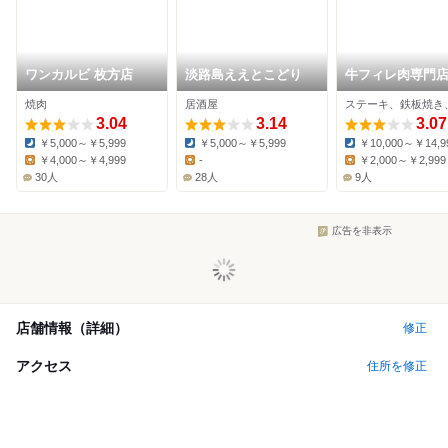
ワンカルビ 枚方店
淡路島ええとこどり
牛フィレ肉専門店
旬
焼肉
居酒屋
ステーキ、鉄板焼き
3.04
3.14
3.07
￥5,000～￥5,999
￥5,000～￥5,999
￥10,000～￥14,9
Dinner:
Dinner:
Dinner:
￥4,000～￥4,999
-
￥2,000～￥2,999
Lunch:
Lunch:
Lunch:
30人
28人
9人
広告を非表示
店舗情報（詳細）
修正
アクセス
住所を修正