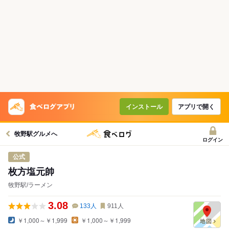
インストール
アプリで開く
牧野駅グルメへ
ログイン
公式
枚方塩元帥
牧野駅/ラーメン
3.08
133
人
911
人
￥1,000～￥1,999
￥1,000～￥1,999