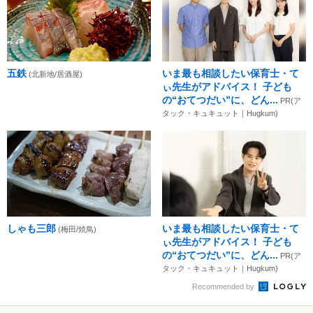
五鉄
いま最も相談したい保育士・て
(北新地/居酒屋)
ぃ先生がアドバイス！ 子ども
の“おてつだい”に、どん...
PR(ア
タック・キュキュット｜Hugkum)
しゃも三郎
いま最も相談したい保育士・て
(梅田/焼鳥)
ぃ先生がアドバイス！ 子ども
の“おてつだい”に、どん...
PR(ア
タック・キュキュット｜Hugkum)
Recommended by