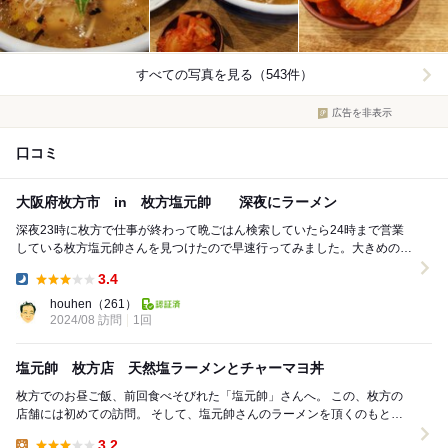
すべての写真を見る（543件）
広告を非表示
口コミ
大阪府枚方市 in 枚方塩元帥 深夜にラーメン
深夜23時に枚方で仕事が終わって晩ごはん検索していたら24時まで営業
している枚方塩元帥さんを見つけたので早速行ってみました。大きめの駐
車場には駐車している車は無かったです。私が停め...
3.4
Dinner:
houhen
（261）
2024/08 訪問
1回
塩元帥 枚方店 天然塩ラーメンとチャーマヨ丼
枚方でのお昼ご飯、前回食べそびれた「塩元帥」さんへ。 この、枚方の
店舗には初めての訪問。 そして、塩元帥さんのラーメンを頂くのもとて
も久しぶり、数年ぶりになります。 ...
3.2