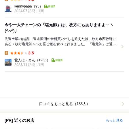
Lunch:
kennypapa
（95）
2024/07 訪問
1回
今や一大チェーンの『塩元帥』は、枚方にもありますよ～ヽ
(^o^)丿
先週土曜のお話。 週末恒例の食料買い出しを終えた後、枚方市西牧野に
ある＜枚方塩元帥＞へお昼ご飯を食べに行きました。 『塩元帥』は過去
に西中島と泉佐野の店舗にお邪魔したことが...
3.5
Lunch:
愛人は・まん
（1955）
2023/11 訪問
1回
口コミをもっと見る（133人）
[PR] 近くのお店
もっと見る