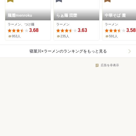
麺麓menroku
らぁ麺 団欒
中華そば 麓
ラーメン、つけ麺
ラーメン
ラーメン
3.68
3.63
3.58
953人
235人
591人
寝屋川×ラーメン
のランキングをもっと見る
広告を非表示