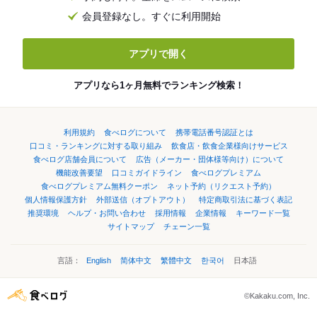
会員登録なし。すぐに利用開始
アプリで開く
アプリなら1ヶ月無料でランキング検索！
利用規約
食べログについて
携帯電話番号認証とは
口コミ・ランキングに対する取り組み
飲食店・飲食企業様向けサービス
食べログ店舗会員について
広告（メーカー・団体様等向け）について
機能改善要望
口コミガイドライン
食べログプレミアム
食べログプレミアム無料クーポン
ネット予約（リクエスト予約）
個人情報保護方針
外部送信（オプトアウト）
特定商取引法に基づく表記
推奨環境
ヘルプ・お問い合わせ
採用情報
企業情報
キーワード一覧
サイトマップ
チェーン一覧
言語：
English
简体中文
繁體中文
한국어
日本語
©Kakaku.com, Inc.