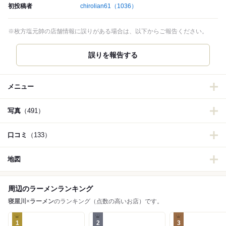
初投稿者
chirolian61
（1036）
※枚方塩元帥の店舗情報に誤りがある場合は、以下からご報告ください。
誤りを報告する
メニュー
写真
（491）
口コミ
（133）
地図
周辺のラーメンランキング
寝屋川
×
ラーメン
のランキング（点数の高いお店）です。
1
2
3