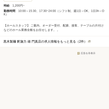
時給
1,200円~
勤務時間
10:00～15:30、17:30~24:00（シフト制、週1日～OK、1日3h～O
K）
【ホールスタッフ】 ご案内、オーダー受付、配膳、接客、テーブルの片付け
などのホール業務全般をお任せします。 。
黒木製麺 釈迦力 雄 門真店の求人情報をもっと見る（
2
件）
広告を非表示