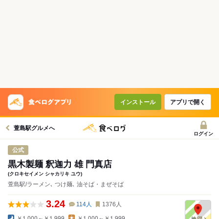
インストール
アプリで開く
萱島駅グルメへ
ログイン
公式
黒木製麺 釈迦力 雄 門真店
(クロキセイメン シャカリキ ユウ)
萱島駅/ラーメン､ つけ麺､ 油そば・まぜそば
3.24
114
人
1376
人
￥1,000～￥1,999
￥1,000～￥1,999