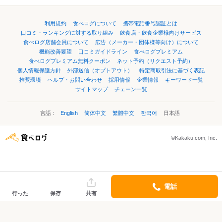
利用規約
食べログについて
携帯電話番号認証とは
口コミ・ランキングに対する取り組み
飲食店・飲食企業様向けサービス
食べログ店舗会員について
広告（メーカー・団体様等向け）について
機能改善要望
口コミガイドライン
食べログプレミアム
食べログプレミアム無料クーポン
ネット予約（リクエスト予約）
個人情報保護方針
外部送信（オプトアウト）
特定商取引法に基づく表記
推奨環境
ヘルプ・お問い合わせ
採用情報
企業情報
キーワード一覧
サイトマップ
チェーン一覧
言語：
English
简体中文
繁體中文
한국어
日本語
©Kakaku.com, Inc.
電話
行った
保存
共有