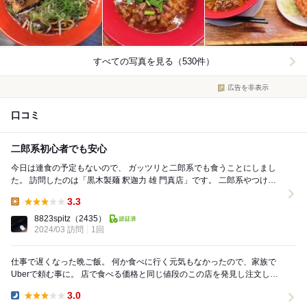
すべての写真を見る（530件）
広告を非表示
口コミ
二郎系初心者でも安心
今日は連食の予定もないので、 ガッツリと二郎系でも食うことにしまし
た。 訪問したのは「黒木製麺 釈迦力 雄 門真店」です。 二郎系やつけ麺
などを提供するラーメン店で、 柏原...
3.3
Lunch:
8823spitz
（2435）
2024/03 訪問
1回
仕事で遅くなった晩ご飯。 何か食べに行く元気もなかったので、家族で
Uberで頼む事に。 店で食べる価格と同じ値段のこの店を発見し注文しま
した。 味は、よくある魚介風味のつけ麺...
3.0
Dinner: