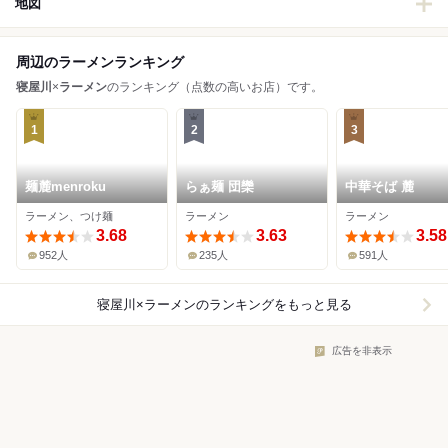
地図
周辺のラーメンランキング
寝屋川
×
ラーメン
のランキング（点数の高いお店）です。
1
2
3
麺麓menroku
らぁ麺 団欒
中華そば 麓
ラーメン、つけ麺
ラーメン
ラーメン
3.68
3.63
3.58
952人
235人
591人
寝屋川×ラーメン
のランキングをもっと見る
広告を非表示