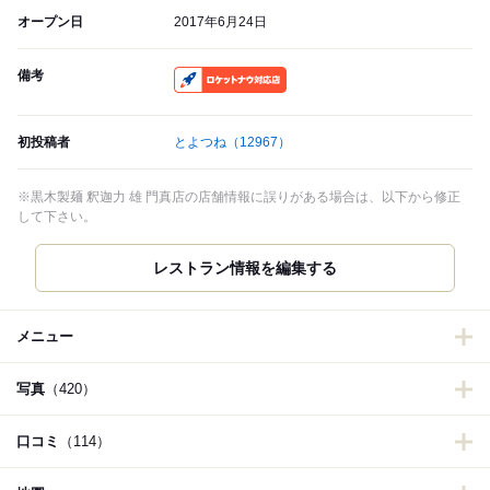
オープン日
2017年6月24日
備考
RocketNow
初投稿者
とよつね
（12967）
※黒木製麺 釈迦力 雄 門真店の店舗情報に誤りがある場合は、以下から修正
して下さい。
レストラン情報を編集する
メニュー
写真
（420）
口コミ
（114）