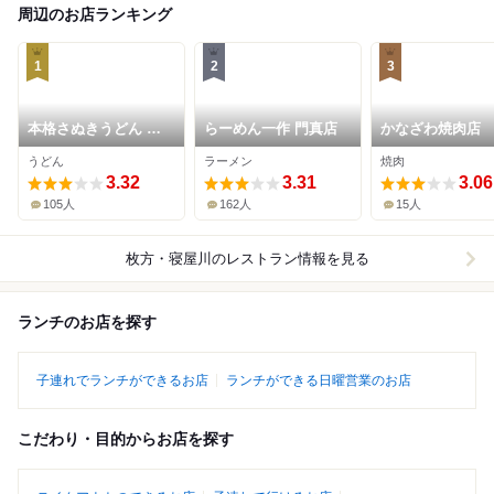
周辺のお店ランキング
1
2
3
本格さぬきうどん や
らーめん一作 門真店
かなざわ焼肉店
しま
うどん
ラーメン
焼肉
3.32
3.31
3.06
105人
162人
15人
枚方・寝屋川
のレストラン情報を見る
ランチのお店を探す
子連れでランチができるお店
ランチができる日曜営業のお店
こだわり・目的からお店を探す