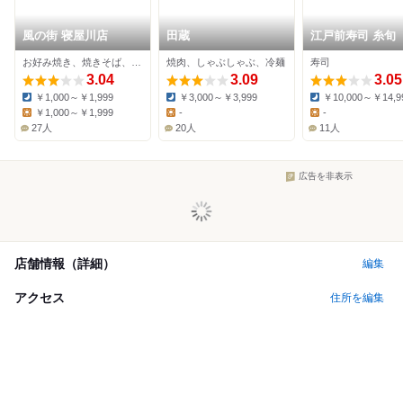
風の街 寝屋川店
田蔵
江戸前寿司 糸旬
お好み焼き、焼きそば、居酒屋
焼肉、しゃぶしゃぶ、冷麺
寿司
3.04
3.09
3.05
￥1,000～￥1,999
￥3,000～￥3,999
￥10,000～￥14,9
Dinner:
Dinner:
Dinner:
￥1,000～￥1,999
-
-
Lunch:
Lunch:
Lunch:
27人
20人
11人
広告を非表示
店舗情報（詳細）
編集
アクセス
住所を編集