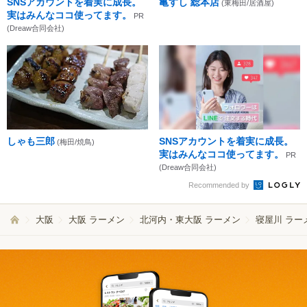
SNSアカウントを着実に成長。
亀すし 総本店
(東梅田/居酒屋)
実はみんなココ使ってます。
PR
(Dreaw合同会社)
しゃも三郎
SNSアカウントを着実に成長。
(梅田/焼鳥)
実はみんなココ使ってます。
PR
(Dreaw合同会社)
Recommended by
大阪
大阪 ラーメン
北河内・東大阪 ラーメン
寝屋川 ラー