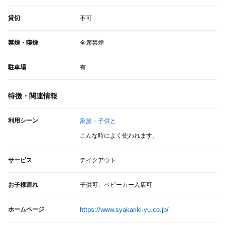
貸切
不可
禁煙・喫煙
全席禁煙
駐車場
有
特徴・関連情報
利用シーン
家族・子供と
こんな時によく使われます。
サービス
テイクアウト
お子様連れ
子供可、ベビーカー入店可
ホームページ
https://www.syakariki-yu.co.jp/