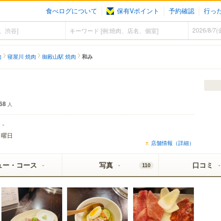
食べログについて
保有Vポイント
予約確認
行っ
肉
寝屋川 焼肉
御殿山駅 焼肉
和み
68
人
月曜日
店舗情報（詳細）
ュー・コース
写真
口コミ
110