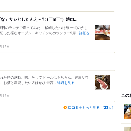
サシどしたんえ～?! (￣m￣*）焼肉...
曜日のランチで寄ってみた。 移転したつけ麺 一兆の少し
切った様なオープン・キッチンのカウンター9席...
詳細を
問
1回
かれた時の感動、味、そして ビールはもちろん、豊富なワ
お酒と堪能したい方はぜひ 最高...
詳細を見る
この
問
1回
口コミ
をもっと見る （
23
人）