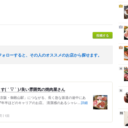
1
2
投稿する
3
フォローすると、その人のオススメのお店から探せます。
4
 ´ ▽ ` )ﾉ良い雰囲気の焼肉屋さん
5
「京阪・御殿山駅」につながる、長く急な坂道の途中にあ
年半ほどのキャリアのお店。 清潔感のあるシャレ...
詳細
問
1回