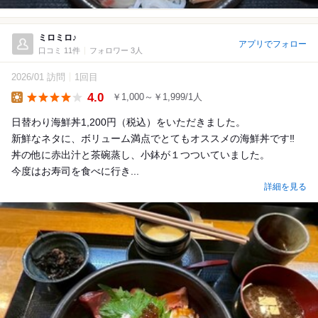
ミロミロ♪
アプリでフォロー
口コミ 11件
フォロワー 3人
2026/01 訪問
1回目
4.0
￥1,000～￥1,999/1人
Lunch
日替わり海鮮丼1,200円（税込）をいただきました。
新鮮なネタに、ボリューム満点でとてもオススメの海鮮丼です‼️
丼の他に赤出汁と茶碗蒸し、小鉢が１つついていました。
今度はお寿司を食べに行き...
詳細を見る