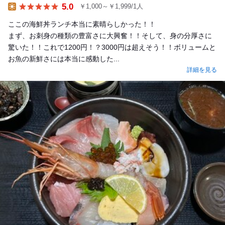
5.0
￥1,000～￥1,999/1人
Lunch
ここの海鮮丼ランチ本当に素晴らしかった！！
まず、お刺身の種類の豊富さに大興奮！！そして、身の分厚さに
驚いた！！これで1200円！？3000円は超えそう！！ボリュームと
お魚の新鮮さには本当に感動した...
詳細を見る