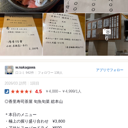
6
w.nakagawa
アプリでフォロー
口コミ 942件
フォロワー 138人
2026/03 訪問
1回目
4.5
￥4,000～￥4,999/1人
Dinner
◎香里寿司茶屋 旬魚旬菜 総本山
＊本日のメニュー
・極上の握り盛り合わせ ¥3,800
・アサヒスーパードライ ¥600