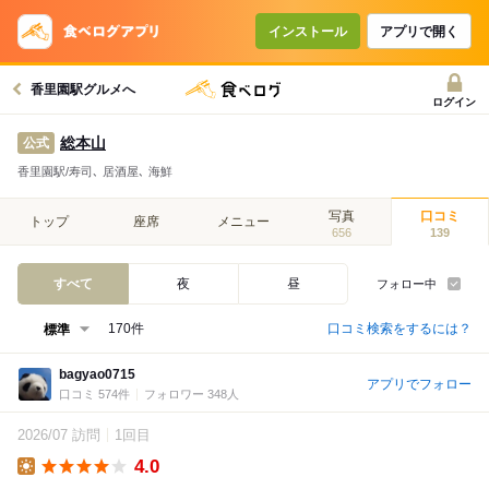
インストール
アプリで開く
香里園駅グルメへ
ログイン
総本山
公式
香里園駅/寿司､ 居酒屋､ 海鮮
写真
口コミ
トップ
座席
メニュー
656
139
すべて
夜
昼
フォロー中
口コミ検索をするには？
170件
bagyao0715
アプリでフォロー
口コミ 574件
フォロワー 348人
2026/07 訪問
1回目
4.0
Lunch