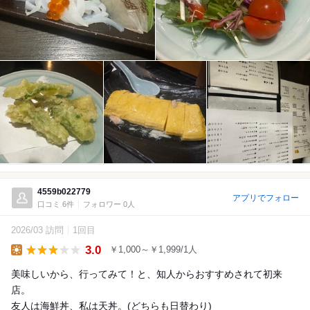
4559b022779
アプリでフォロー
口コミ 6件
フォロワー 0人
2026/03 訪問
1回目
3.0
￥1,000～￥1,999/1人
Lunch
美味しいから、行ってみて！と、知人からおすすめされて初来
店。
友人は海鮮丼、私は天丼。(どちらも日替わり)