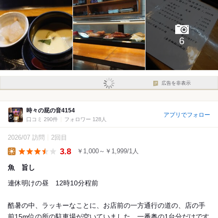
6
広告を非表示
時々の屁の音4154
アプリでフォロー
口コミ 290件
フォロワー 128人
2026/07 訪問
2回目
3.8
￥1,000～￥1,999/1人
Lunch
魚 旨し
連休明けの昼 12時10分程前
酷暑の中、ラッキーなことに、お店前の一方通行の道の、店の手
前15m位の所の駐車場が空いていました。一番奥の1台分だけです