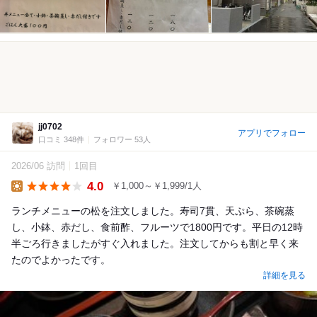
jj0702
アプリでフォロー
口コミ 348件
フォロワー 53人
2026/06 訪問
1回目
4.0
￥1,000～￥1,999/1人
Lunch
ランチメニューの松を注文しました。寿司7貫、天ぷら、茶碗蒸
し、小鉢、赤だし、食前酢、フルーツで1800円です。平日の12時
半ごろ行きましたがすぐ入れました。注文してからも割と早く来
たのでよかったです。
詳細を見る