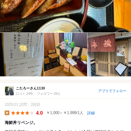
こたろーさん1130
アプリでフォロー
口コミ 24件
フォロワー 28人
2025/11 訪問
2回目
4.0
￥1,000～￥1,999/1人
詳細
Lunch
海鮮丼リベンジ。