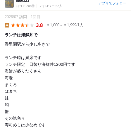
fuu0323
アプリでフォロー
口コミ 208件
フォロワー 62人
2026/07 訪問
1回目
3.8
￥1,000～￥1,999/1人
Lunch
ランチは海鮮丼で
香里園駅から少し歩きで
ランチ時は満席です
ランチ限定 日替り海鮮丼1200円です
海鮮が盛りだくさん
海老
まぐろ
はまち
鮭
蛸
蟹
その他色々
寿司めしは少なめです