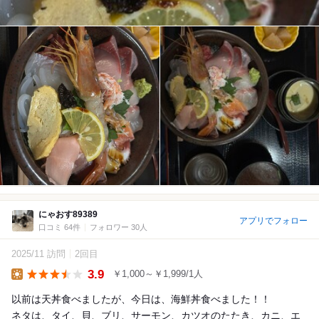
にゃおす89389
アプリでフォロー
口コミ 64件
フォロワー 30人
2025/11 訪問
2回目
3.9
￥1,000～￥1,999/1人
Lunch
以前は天丼食べましたが、今日は、海鮮丼食べました！！
ネタは、タイ、貝、ブリ、サーモン、カツオのたたき、カニ、エ