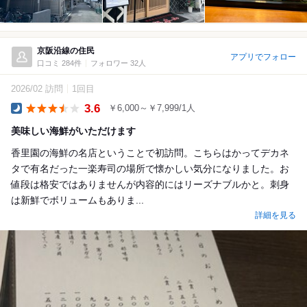
京阪沿線の住民
アプリでフォロー
口コミ 284件
フォロワー 32人
2026/02 訪問
1回目
3.6
￥6,000～￥7,999/1人
Dinner
美味しい海鮮がいただけます
香里園の海鮮の名店ということで初訪問。こちらはかってデカネ
タで有名だった一楽寿司の場所で懐かしい気分になりました。お
値段は格安ではありませんが内容的にはリーズナブルかと。刺身
は新鮮でボリュームもありま...
詳細を見る