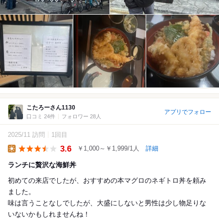
こたろーさん1130
アプリでフォロー
口コミ 24件
フォロワー 28人
2025/11 訪問
1回目
3.6
￥1,000～￥1,999/1人
詳細
Lunch
ランチに贅沢な海鮮丼
初めての来店でしたが、おすすめの本マグロのネギトロ丼を頼み
ました。
味は言うことなしでしたが、大盛にしないと男性は少し物足りな
いないかもしれませんね！