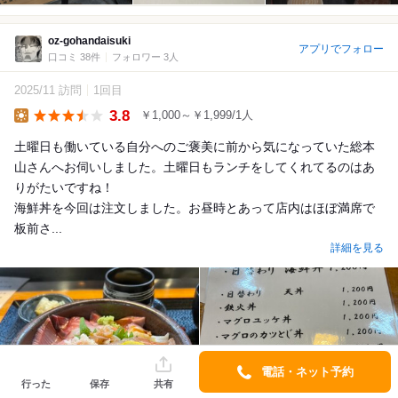
oz-gohandaisuki
アプリでフォロー
口コミ 38件
フォロワー 3人
2025/11 訪問
1回目
3.8
￥1,000～￥1,999/1人
Lunch
土曜日も働いている自分へのご褒美に前から気になっていた総本
山さんへお伺いしました。土曜日もランチをしてくれてるのはあ
りがたいですね！
海鮮丼を今回は注文しました。お昼時とあって店内はほぼ満席で
板前さ...
詳細を見る
電話・ネット予約
行った
保存
共有