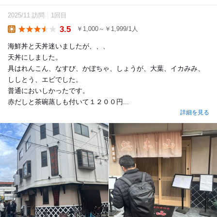
2025/11 訪問
1回目
3.5
￥1,000～￥1,999/1人
Lunch
海鮮丼と天丼迷いましたが、、、
天丼にしました。
具はれんこん、なすび、かぼちゃ、しょうが、大葉、イカみみ、
ししとう、エビでした。
普通においしかったです。
赤だしと茶碗蒸しも付いて１２００円...
詳細を見る