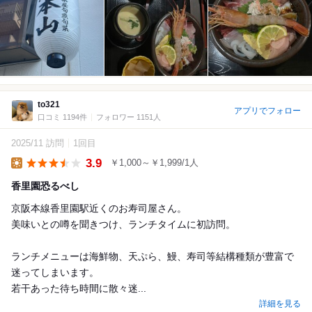
to321
アプリでフォロー
口コミ 1194件
フォロワー 1151人
2025/11 訪問
1回目
3.9
￥1,000～￥1,999/1人
Lunch
香里園恐るべし
京阪本線香里園駅近くのお寿司屋さん。
美味いとの噂を聞きつけ、ランチタイムに初訪問。
ランチメニューは海鮮物、天ぷら、鰻、寿司等結構種類が豊富で
迷ってしまいます。
若干あった待ち時間に散々迷...
詳細を見る