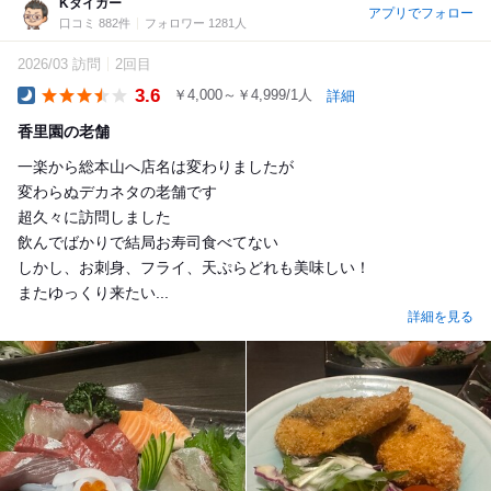
Kタイガー
アプリでフォロー
口コミ 882件
フォロワー 1281人
2026/03 訪問
2回目
3.6
￥4,000～￥4,999/1人
詳細
Dinner
香里園の老舗
一楽から総本山へ店名は変わりましたが
変わらぬデカネタの老舗です
超久々に訪問しました
飲んでばかりで結局お寿司食べてない
しかし、お刺身、フライ、天ぷらどれも美味しい！
またゆっくり来たい...
詳細を見る