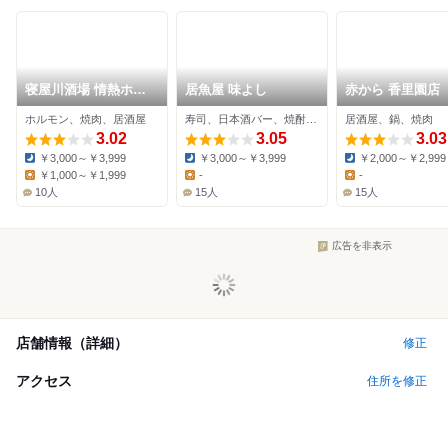
寝屋川酒場 情熱ホル
居魚屋 味よし
赤から 香里園店
モン
ホルモン、焼肉、居酒屋
寿司、日本酒バー、焼酎バー
居酒屋、鍋、焼肉
3.02
3.05
3.03
￥3,000～￥3,999
￥3,000～￥3,999
￥2,000～￥2,999
Dinner:
Dinner:
Dinner:
￥1,000～￥1,999
-
-
Lunch:
Lunch:
Lunch:
10人
15人
15人
広告を非表示
店舗情報（詳細）
修正
アクセス
住所を修正