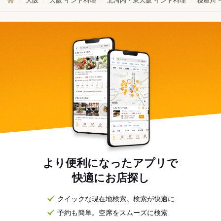
大阪
大阪 インド料理
北河内・東大阪 インド料理
寝屋川 
より便利になったアプリで
快適にお店探し
クイックな現在地検索。検索が快適に
予約も簡単。空席をスムーズに検索