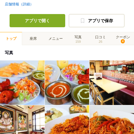
店舗情報（詳細）
アプリで開く
アプリで保存
写真
口コミ
クーポン
トップ
座席
メニュー
159
26
4
写真