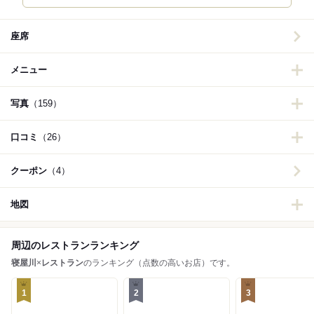
座席
メニュー
写真
（159）
口コミ
（26）
クーポン
（4）
地図
周辺のレストランランキング
寝屋川
×
レストラン
のランキング（点数の高いお店）です。
1
2
3