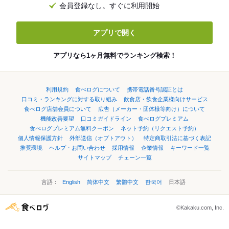
会員登録なし。すぐに利用開始
アプリで開く
アプリなら1ヶ月無料でランキング検索！
利用規約
食べログについて
携帯電話番号認証とは
口コミ・ランキングに対する取り組み
飲食店・飲食企業様向けサービス
食べログ店舗会員について
広告（メーカー・団体様等向け）について
機能改善要望
口コミガイドライン
食べログプレミアム
食べログプレミアム無料クーポン
ネット予約（リクエスト予約）
個人情報保護方針
外部送信（オプトアウト）
特定商取引法に基づく表記
推奨環境
ヘルプ・お問い合わせ
採用情報
企業情報
キーワード一覧
サイトマップ
チェーン一覧
言語：
English
简体中文
繁體中文
한국어
日本語
©Kakaku.com, Inc.