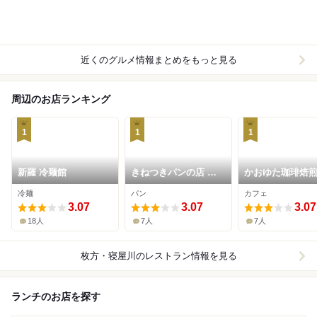
近くのグルメ情報まとめをもっと見る
周辺のお店ランキング
1
1
1
新羅 冷麺館
きねつきパンの店 わ
かおゆた珈琲焙
くわくえがお
冷麺
パン
カフェ
3.07
3.07
3.07
18人
7人
7人
枚方・寝屋川
のレストラン情報を見る
ランチのお店を探す