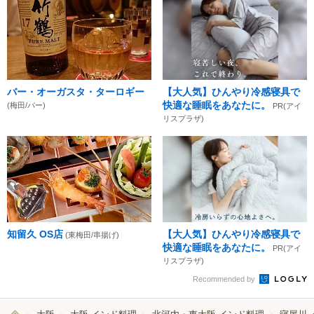
バー・オーガスタ・ターロギー
【大人気】ひんやり冷感寝具で
快適な睡眠をあなたに。
(梅田/バー)
PR(アイ
リスプラザ)
知留久 OS店
【大人気】ひんやり冷感寝具で
(東梅田/串揚げ)
快適な睡眠をあなたに。
PR(アイ
リスプラザ)
Recommended by