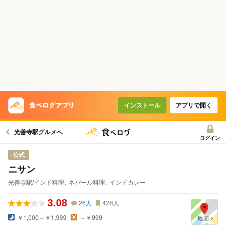
コースで使えるクーポン
戻る
クーポンを利用せず予約する
インストール
アプリで開く
光善寺駅グルメへ
ログイン
公式
ニサン
光善寺駅/インド料理､ ネパール料理､ インドカレー
3.08
26
人
428
人
￥1,000～￥1,999
～￥999