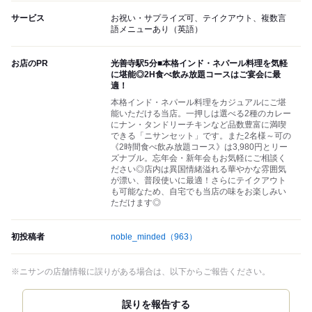
サービス
お祝い・サプライズ可、テイクアウト、複数言
語メニューあり（英語）
お店のPR
光善寺駅5分■本格インド・ネパール料理を気軽
に堪能◎2H食べ飲み放題コースはご宴会に最
適！
本格インド・ネパール料理をカジュアルにご堪
能いただける当店。一押しは選べる2種のカレー
にナン・タンドリーチキンなど品数豊富に満喫
できる「ニサンセット」です。また2名様～可の
《2時間食べ飲み放題コース》は3,980円とリー
ズナブル。忘年会・新年会もお気軽にご相談く
ださい◎店内は異国情緒溢れる華やかな雰囲気
が漂い、普段使いに最適！さらにテイクアウト
も可能なため、自宅でも当店の味をお楽しみい
ただけます◎
初投稿者
noble_minded
（963）
※ニサンの店舗情報に誤りがある場合は、以下からご報告ください。
誤りを報告する