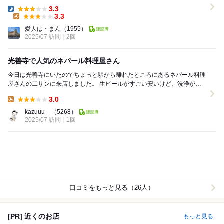
料理店＜ニサン＞。 以前から興味が...
3.3
Dinner:
3.3
Lunch:
愛人は・まん
（1955）
2025/07 訪問
2回
光善寺で人気のネパール料理屋さん
今日は光善寺にいたのでちょっと駅から離れたところにあるネパール料理
屋さんの二サンに来店しました。 生ビールがすごい安いけど、洗浄が読
めないのでアイスコーヒーにしました。 ...
3.0
Lunch:
kazuuu---
（5268）
2025/07 訪問
1回
口コミをもっと見る（26人）
[PR] 近くのお店
もっと見る