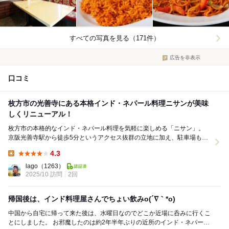
すべての写真を見る（171件）
広告を非表示
口コミ
枚方市の光善寺にある本格インド・ネパール料理ニサンが美味
しくリニューアル！
枚方市の本格的なインド・ネパール料理を気軽に楽しめる「ニサン」。
京阪光善寺駅から徒歩5分というアクセス抜群の立地に加え、駐車場も完
備している便利なお店です。 2025年には数...
4.3
Lunch:
lago
（1263）
2025/10 訪問
2回
帰国後は、インド料理屋さんでちょい飲みo(´∇｀*o)
中国から自宅に帰って来た後は、水曜日なのでどこか近場に呑みに行くこ
とにしました。 お邪魔したのは約2年半年ぶりの近所のインド・ネパール