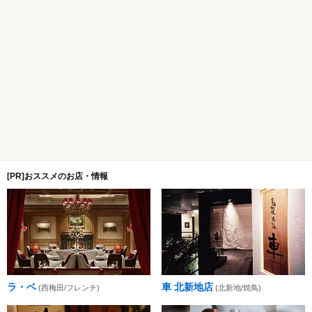
[PR]おススメのお店・情報
ラ・ベ
車 北新地店
(西梅田/フレンチ)
(北新地/焼鳥)