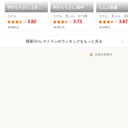
手打ちうどん 上を向
手打ちうどん 団平
らんぷ若蔵
いて
うどん
うどん、天ぷら、かつ丼
うどん、天ぷら、天
3.82
3.73
3.67
864人
667人
549人
寝屋川×レストラン
のランキングをもっと見る
広告を非表示