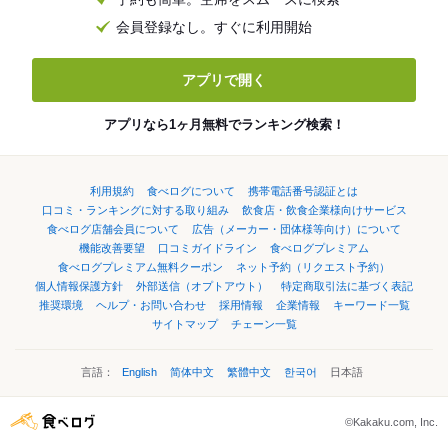
会員登録なし。すぐに利用開始
アプリで開く
アプリなら1ヶ月無料でランキング検索！
利用規約
食べログについて
携帯電話番号認証とは
口コミ・ランキングに対する取り組み
飲食店・飲食企業様向けサービス
食べログ店舗会員について
広告（メーカー・団体様等向け）について
機能改善要望
口コミガイドライン
食べログプレミアム
食べログプレミアム無料クーポン
ネット予約（リクエスト予約）
個人情報保護方針
外部送信（オプトアウト）
特定商取引法に基づく表記
推奨環境
ヘルプ・お問い合わせ
採用情報
企業情報
キーワード一覧
サイトマップ
チェーン一覧
言語：
English
简体中文
繁體中文
한국어
日本語
©Kakaku.com, Inc.