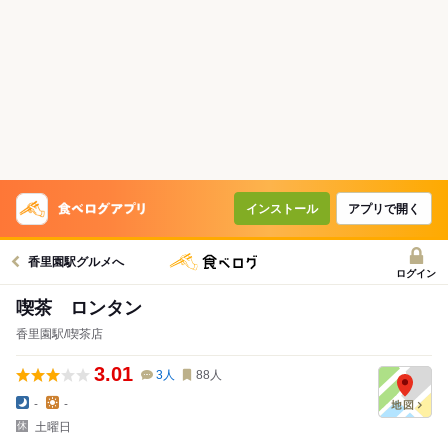
インストール
アプリで開く
香里園駅グルメへ
ログイン
喫茶 ロンタン
香里園駅/喫茶店
3.01
3
人
88
人
-
-
土曜日