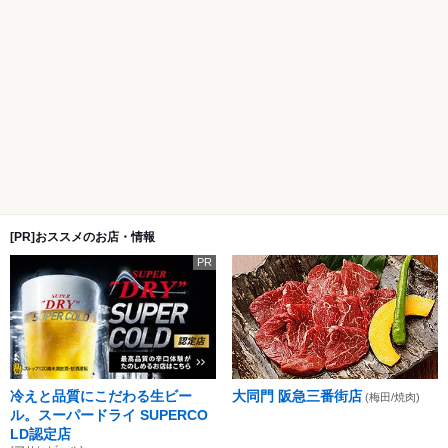
[PR]おススメのお店・情報
PR
冷えと品質にこだわる生ビー
大同門 阪急三番街店
(梅田/焼肉)
ル。スーパードライ SUPERCO
LD認定店