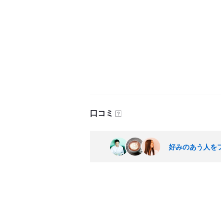
口コミ
？
好みのあう人を