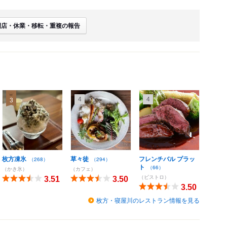
閉店・休業・移転・重複の報告
4
4
3
枚方凍氷
草々徒
フレンチバル プラッ
（268）
（294）
ト
（66）
（かき氷）
（カフェ）
（ビストロ）
3.51
3.50
3.50
枚方・寝屋川のレストラン情報を見る