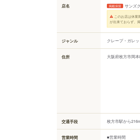
店名
サンズ
掲載保留
このお店は休業
が出来ておらず、
クレープ・ガレッ
ジャンル
大阪府
枚方市
岡本
住所
枚方市駅から216
交通手段
■営業時間
営業時間