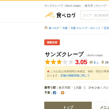
サンズクレープ（Sun's crepe） - 枚方市（クレー
食べログ
食べログ
大阪
大阪 クレープ・ガレット
北河
掲載保留
サンズクレープ
（Sun's crepe）
3.05
2
人
28
このお店は休業期間が未確定、移転・閉店の事
おります。
店舗の掲載情報に関して
最寄り駅：
枚方市駅
[
大阪
]
ジャンル：
クレ
予算：
-
-
トップ
メニ