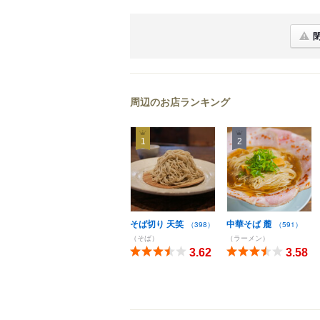
周辺のお店ランキング
1
2
そば切り 天笑
中華そば 麓
（398）
（591）
（そば）
（ラーメン）
3.62
3.58