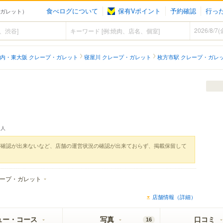
食べログについて
保有Vポイント
予約確認
行っ
プ・ガレット）
内・東大阪 クレープ・ガレット
寝屋川 クレープ・ガレット
枚方市駅 クレープ・ガレ
人
実確認が出来ないなど、店舗の運営状況の確認が出来ておらず、掲載保留して
ープ・ガレット
店舗情報（詳細）
ュー・コース
写真
口コミ
16