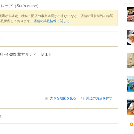
クレープ
（Sun's crepe）
期間が未確定、移転・閉店の事実確認が出来ないなど、店舗の運営状況の確認
掲載保留しております。
店舗の掲載情報に関して
ト
町
7-1-203
枚方サティ Ｂ１Ｆ
大きな地図を見る
周辺のお店を探す
m