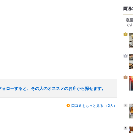
周辺
寝屋
です
1
2
3
フォローすると、その人のオススメのお店から探せます。
口コミ
をもっと見る （
2
人）
4
5