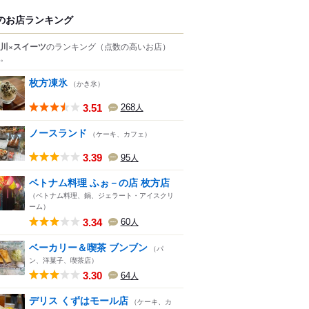
のお店ランキング
川×スイーツ
のランキング
（点数の高いお店）
。
枚方凍氷
（かき氷）
3.51
268
人
ノースランド
（ケーキ、カフェ）
3.39
95
人
ベトナム料理 ふぉ－の店 枚方店
（ベトナム料理、鍋、ジェラート・アイスクリ
ーム）
3.34
60
人
ベーカリー＆喫茶 ブンブン
（パ
ン、洋菓子、喫茶店）
3.30
64
人
デリス くずはモール店
（ケーキ、カ