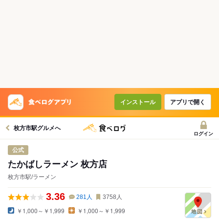
インストール
アプリで開く
枚方市駅グルメへ
ログイン
公式
たかばしラーメン 枚方店
枚方市駅/ラーメン
3.36
281
人
3758
人
￥1,000～￥1,999
￥1,000～￥1,999