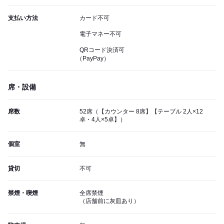
支払い方法
カード不可
電子マネー不可
QRコード決済可
（PayPay）
席・設備
席数
52席（【カウンター 8席】【テーブル 2人×12
卓・4人×5卓】）
個室
無
貸切
不可
禁煙・喫煙
全席禁煙
（店舗前に灰皿あり）