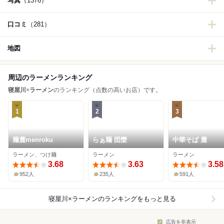
写真
（1376）
口コミ
（281）
地図
周辺のラーメンランキング
寝屋川
×
ラーメン
のランキング（点数の高いお店）です。
1
2
3
麺麓menroku
らぁ麺 団欒
中華そば 麓
ラーメン、つけ麺
ラーメン
ラーメン
3.68
3.63
3.58
952人
235人
591人
寝屋川×ラーメン
のランキングをもっと見る
広告を非表示