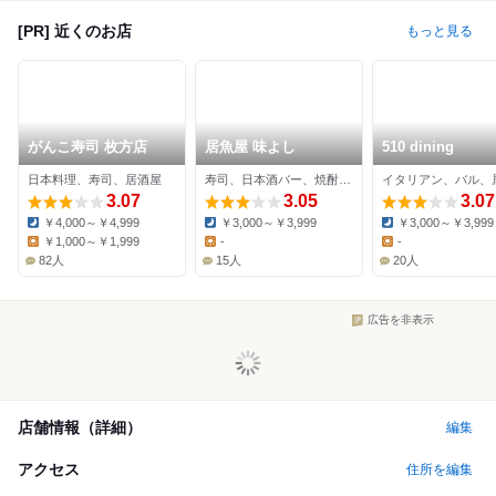
[PR] 近くのお店
もっと見る
がんこ寿司 枚方店
居魚屋 味よし
510 dining
日本料理、寿司、居酒屋
寿司、日本酒バー、焼酎バー
イタリアン、バル、
3.07
3.05
3.07
￥4,000～￥4,999
￥3,000～￥3,999
￥3,000～￥3,999
Dinner:
Dinner:
Dinner:
￥1,000～￥1,999
-
-
Lunch:
Lunch:
Lunch:
82人
15人
20人
広告を非表示
店舗情報（詳細）
編集
アクセス
住所を編集