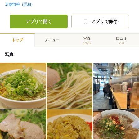
店舗情報（詳細）
アプリで開く
アプリで保存
写真
口コミ
トップ
メニュー
1376
281
写真