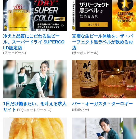
冷えと品質にこだわる生ビー
完璧な生ビール体験を。ザ・パ
ル。スーパードライ SUPERCO
ーフェクト黒ラベルが飲めるお
LD認定店
店
(アサヒビール)
(サッポロビール)
1日だけ働きたい、を叶える求人
バー・オーガスタ・ターロギー
サイト
(梅田/バー)
PR(ショットワークス)