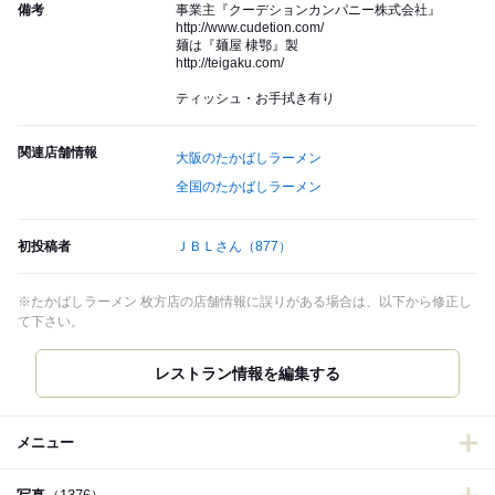
備考
事業主『クーデションカンパニー株式会社』
http://www.cudetion.com/
麺は『麺屋 棣鄂』製
http://teigaku.com/
ティッシュ・お手拭き有り
関連店舗情報
大阪のたかばしラーメン
全国のたかばしラーメン
初投稿者
ＪＢＬさん
（877）
※たかばしラーメン 枚方店の店舗情報に誤りがある場合は、以下から修正し
て下さい。
レストラン情報を編集する
メニュー