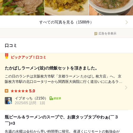
すべての写真を見る（1588件）
広告を非表示
口コミ
ピックアップ！口コミ
たかばしラーメン(並)の焼飯セットを頂きました。
この日のランチは京阪枚方市駅「京都ラーメン たかばし 枚方店」へ。 京
阪枚方市駅の北口ロータリーから関西医大病院に行く道沿いににあるラー
メン屋さん「京都ラーメン たかばし 枚方店」で、「たかばしラーメン
5.0
(並)」の「焼飯セット」を頂きました。 「焼飯セット」は、焼飯小が付く
Lunch:
セット。 ラー...
イブオっち
（2150）
2025/05 訪問
1回
瓶ビール＆ラーメンのスープで、お腹タップタプやわぁ(￣３
￣)=3
先週の水曜は会社から早い時間帯に帰宅。 夜遅くにリモートの勉強会が