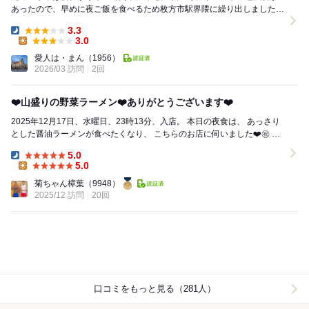
あったので、早めに夜ご飯を食べるため枚方市駅界隈に繰り出しました。
向かったのは2年半以上ぶりの＜たかばし...
3.3
Dinner:
3.0
Lunch:
愛人は・まん
（1956）
2026/03 訪問
2回
❤️山盛りの野菜ラーメン❤️ありがとうございます❤️
2025年12月17日、水曜日、23時13分、入店。 本日の夜食は、 あっさり
とした醤油ラーメンが食べたくなり、 こちらのお店に伺いました❤️㊗️ こ
ちらのお店のラ...
5.0
Dinner:
5.0
Lunch:
菊ちゃん樟葉
（9948）
2025/12 訪問
20回
口コミをもっと見る（281人）