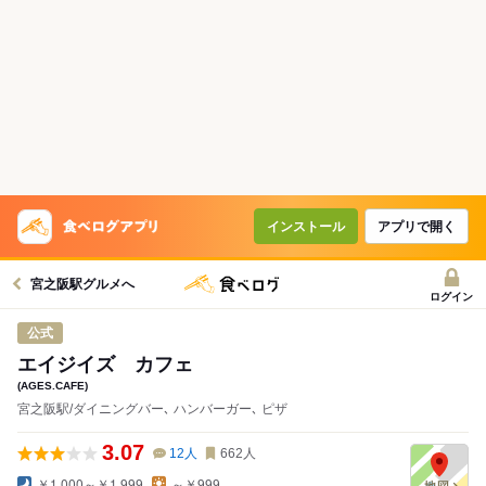
コースで使えるクーポン
戻る
クーポンを利用せず予約する
インストール
アプリで開く
宮之阪駅グルメへ
ログイン
公式
エイジイズ カフェ
(AGES.CAFE)
宮之阪駅/ダイニングバー､ ハンバーガー､ ピザ
3.07
12
人
662
人
￥1,000～￥1,999
～￥999