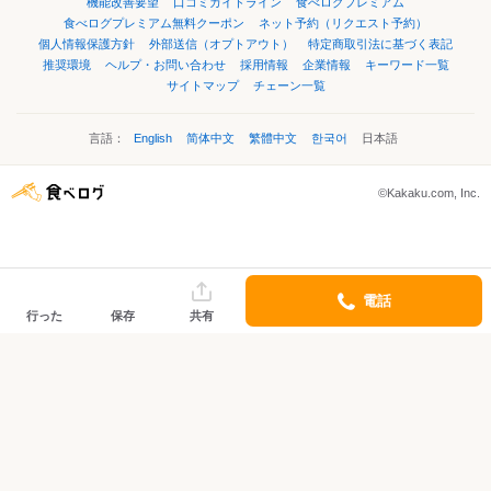
機能改善要望
口コミガイドライン
食べログプレミアム
食べログプレミアム無料クーポン
ネット予約（リクエスト予約）
個人情報保護方針
外部送信（オプトアウト）
特定商取引法に基づく表記
推奨環境
ヘルプ・お問い合わせ
採用情報
企業情報
キーワード一覧
サイトマップ
チェーン一覧
言語：
English
简体中文
繁體中文
한국어
日本語
©Kakaku.com, Inc.
電話
行った
保存
共有