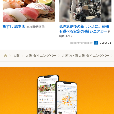
亀すし 総本店
免許返納後の新しい足に。荷物
(東梅田/居酒屋)
も運べる安定の4輪シニアカー
P
R(BLAZE)
Recommended by
大阪
大阪 ダイニングバー
北河内・東大阪 ダイニングバー