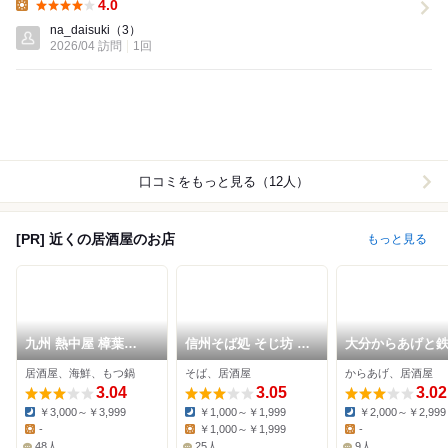
4.0
Lunch:
na_daisuki
（3）
2026/04 訪問
1回
口コミをもっと見る（12人）
[PR] 近くの居酒屋のお店
もっと見る
九州 熱中屋 樟葉
信州そば処 そじ坊 枚
大分からあげと
LIVE
方サンプラザ3号館店
香里園応援団 勝
居酒屋、海鮮、もつ鍋
そば、居酒屋
からあげ、居酒屋
3.04
3.05
3.02
￥3,000～￥3,999
￥1,000～￥1,999
￥2,000～￥2,999
Dinner:
Dinner:
Dinner:
-
￥1,000～￥1,999
-
Lunch:
Lunch:
Lunch:
48人
25人
9人