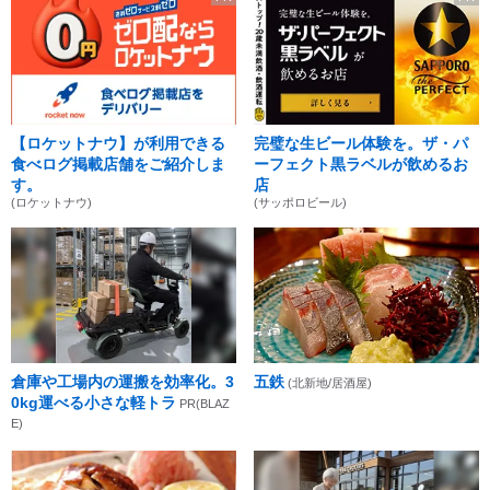
【ロケットナウ】が利用できる
完璧な生ビール体験を。ザ・パ
食べログ掲載店舗をご紹介しま
ーフェクト黒ラベルが飲めるお
す。
店
(ロケットナウ)
(サッポロビール)
倉庫や工場内の運搬を効率化。3
五鉄
(北新地/居酒屋)
0kg運べる小さな軽トラ
PR(BLAZ
E)