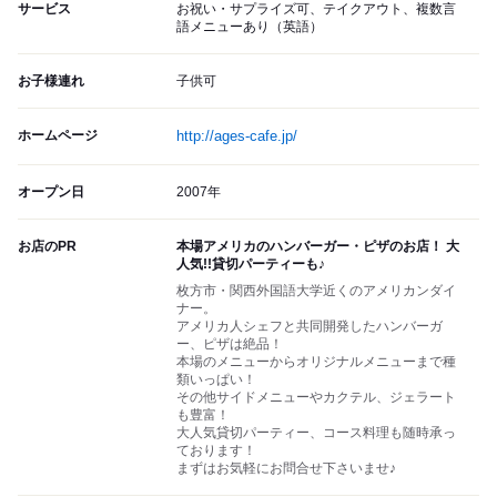
サービス
お祝い・サプライズ可、テイクアウト、複数言
語メニューあり（英語）
お子様連れ
子供可
ホームページ
http://ages-cafe.jp/
オープン日
2007年
お店のPR
本場アメリカのハンバーガー・ピザのお店！ 大
人気!!貸切パーティーも♪
枚方市・関西外国語大学近くのアメリカンダイ
ナー。
アメリカ人シェフと共同開発したハンバーガ
ー、ピザは絶品！
本場のメニューからオリジナルメニューまで種
類いっぱい！
その他サイドメニューやカクテル、ジェラート
も豊富！
大人気貸切パーティー、コース料理も随時承っ
ております！
まずはお気軽にお問合せ下さいませ♪