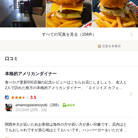
すべての写真を見る（104件）
広告を非表示
口コミ
本格的アメリカンダイナー
食べログ更新500店舗の記念レビューはこちらお店にしましょう。 友人と
2人で訪れた枚方の本格的アメリカンダイナー、「エイジイズ カフェ
(AGES.CAFE)」さんです。 ...
3.5
Dinner:
amanogawanoyuki
（288）
2023/09 訪問
1回
関西外大が近いためお客様は海外の方や若い方が多い印象です。店内はと
てもおしゃれですが居心地はとてもいいです。ハンバーガーをいただきま
したがとてもジューシーなので食べ応えが抜群でした...