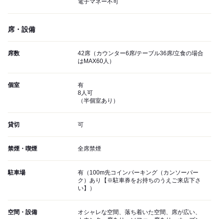
電子マネー不可
席・設備
席数
42席（カウンター6席/テーブル36席/立食の場合
はMAX60人）
個室
有
8人可
（半個室あり）
貸切
可
禁煙・喫煙
全席禁煙
駐車場
有（100m先コインパーキング（カンソーパー
ク）あり【※駐車券をお持ちのうえご来店下さ
い】）
空間・設備
オシャレな空間、落ち着いた空間、席が広い、