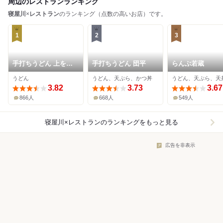
周辺のレストランランキング
寝屋川
×
レストラン
のランキング（点数の高いお店）です。
1
2
3
手打ちうどん 上を向
手打ちうどん 団平
らんぷ若蔵
いて
うどん
うどん、天ぷら、かつ丼
うどん、天ぷら、天
3.82
3.73
3.67
866人
668人
549人
寝屋川×レストラン
のランキングをもっと見る
広告を非表示