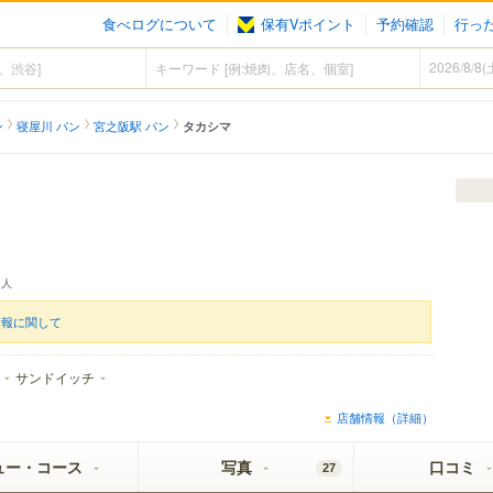
食べログについて
保有Vポイント
予約確認
行っ
ン
寝屋川 パン
宮之阪駅 パン
タカシマ
人
情報に関して
サンドイッチ
店舗情報（詳細）
ュー・コース
写真
口コミ
27