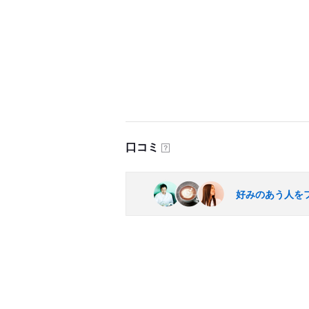
口コミ
？
好みのあう人を