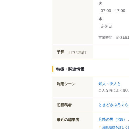
火
07:00 - 17:00
水
定休日
営業時間・定休日
予算
（口コミ集計）
特徴・関連情報
知人・友人と
利用シーン
こんな時によく使
ときどきぷろぐら
初投稿者
凡能の男
（739）
.
最近の編集者
編集履歴を詳しく