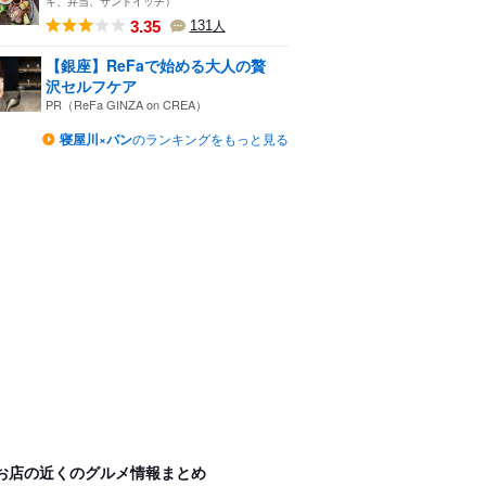
キ、弁当、サンドイッチ）
3.35
131
人
【銀座】ReFaで始める大人の贅
沢セルフケア
PR（ReFa GINZA on CREA）
寝屋川×パン
のランキングをもっと見る
お店の近くのグルメ情報まとめ