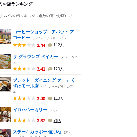
のお店ランキング
川×パン
のランキング
（点数の高いお店）
で
コーヒーショップ アバウト ア
コーヒー
（カフェ、サンドイッチ）
3.44
112
人
ザ グラウンズ ベイカー
（パン、カフ
ェ）
3.41
120
人
ブレッド・ダイニング グーテ く
ずはモール店
（パン、ベーグル、カフ
ェ）
3.40
110
人
イロハベーカリー
（パン）
3.37
76
人
ステーキカッポー 恒づね
（ステー