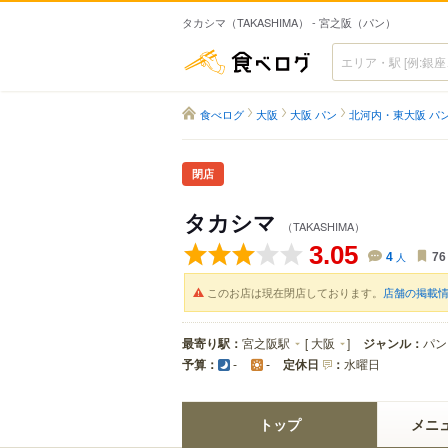
タカシマ（TAKASHIMA） - 宮之阪（パン）
食べログ
食べログ
大阪
大阪 パン
北河内・東大阪 パ
閉店
タカシマ
（TAKASHIMA）
3.05
4
人
76
このお店は現在閉店しております。
店舗の掲載
最寄り駅：
宮之阪駅
[
大阪
]
ジャンル：
パン
予算：
定休日
：
水曜日
-
-
トップ
メニ