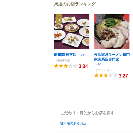
周辺のお店ランキング
1
2
麒麟閣 枚方店
横浜家系ラーメン竈門
（76）
家直系店赤門家
（中華料理）
（76）
3.34
（ラーメン）
3.27
こだわり・目的からお店を探す
駐車場のあるお店