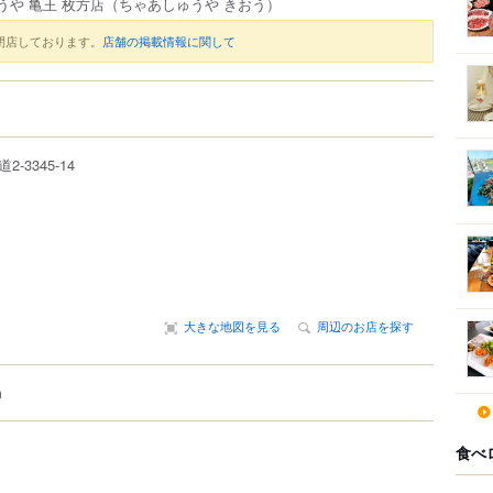
うや 亀王 枚方店
（ちゃあしゅうや きおう）
閉店しております。
店舗の掲載情報に関して
道
2-3345-14
大きな地図を見る
周辺のお店を探す
m
食べ