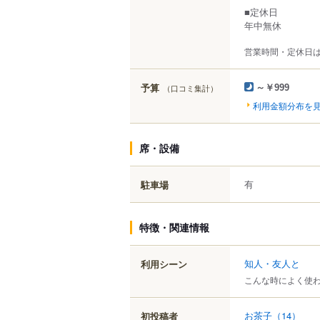
■定休日
年中無休
営業時間・定休日
予算
（口コミ集計）
～￥999
利用金額分布を
席・設備
有
駐車場
特徴・関連情報
知人・友人と
利用シーン
こんな時によく使
お茶子
（14）
初投稿者