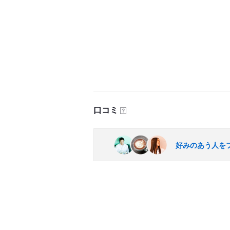
口コミ
？
好みのあう人を