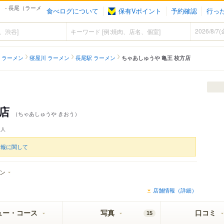
 - 長尾（ラーメ
食べログについて
保有Vポイント
予約確認
行っ
 ラーメン
寝屋川 ラーメン
長尾駅 ラーメン
ちゃあしゅうや 亀王 枚方店
方店
（ちゃあしゅうや きおう）
人
情報に関して
ン
店舗情報（詳細）
ュー・コース
写真
口コミ
15