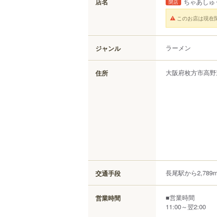
店名
ちゃあしゅ
閉店
このお店は現在
ラーメン
ジャンル
大阪府
枚方市
高野
住所
長尾駅から2,789
交通手段
■営業時間
営業時間
11:00～翌2:00