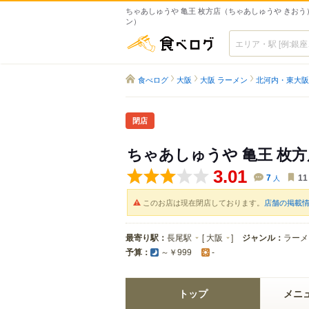
ちゃあしゅうや 亀王 枚方店（ちゃあしゅうや きおう）
ン）
食べログ
食べログ
大阪
大阪 ラーメン
北河内・東大阪
閉店
ちゃあしゅうや 亀王 枚
3.01
7
人
11
このお店は現在閉店しております。
店舗の掲載
最寄り駅：
長尾駅
[
大阪
]
ジャンル：
ラーメ
予算：
～￥999
-
トップ
メニ