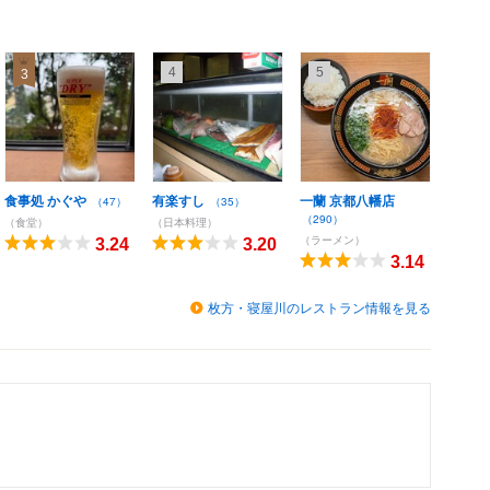
4
5
3
食事処 かぐや
有楽すし
一蘭 京都八幡店
（47）
（35）
（290）
（食堂）
（日本料理）
（ラーメン）
3.24
3.20
3.14
枚方・寝屋川のレストラン情報を見る