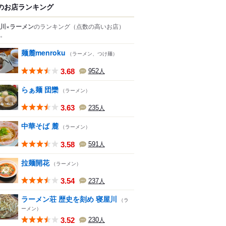
のお店ランキング
川×ラーメン
のランキング
（点数の高いお店）
。
麺麓menroku
（ラーメン、つけ麺）
3.68
952
人
らぁ麺 団欒
（ラーメン）
3.63
235
人
中華そば 麓
（ラーメン）
3.58
591
人
拉麺開花
（ラーメン）
3.54
237
人
ラーメン荘 歴史を刻め 寝屋川
（ラ
ーメン）
3.52
230
人