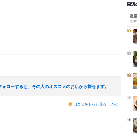
周辺
寝屋
です
1
2
3
フォローすると、その人のオススメのお店から探せます。
4
口コミ
をもっと見る （
7
人）
5