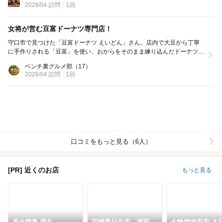
2026/04 訪問
1回
女将が営む豆富ドーナツ専門店！
守口市で見つけた「豆富ドーナツ えいどん」さん。店内で大豆から丁寧
に手作りされる「豆富」を使い、おからをそのまま練り込んだドーナツ
は、他では味わえない特別感があります。 最大の特...
ベンチ裏グルメ部
（17）
2026/04 訪問
1回
口コミをもっと見る（6人）
[PR] 近くのお店
もっと見る
炭火焼鳥 酉丸
宮崎県日向市 塚田農
七輪焼肉安安 大