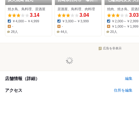
場 京阪守口店
焼き鳥、鳥料理、居酒屋
居酒屋、鳥料理、肉料理
焼肉、焼き鳥、居酒
3.14
3.04
3.03
￥4,000～￥4,999
￥3,000～￥3,999
￥2,000～￥2,999
Dinner:
Dinner:
Dinner:
-
-
￥1,000～￥1,999
Lunch:
Lunch:
Lunch:
28人
44人
20人
広告を非表示
店舗情報（詳細）
編集
アクセス
住所を編集