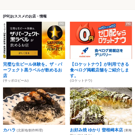
[PR]おススメのお店・情報
PR
PR
完璧な生ビール体験を。ザ・パ
【ロケットナウ】が利用できる
ーフェクト黒ラベルが飲めるお
食べログ掲載店舗をご紹介しま
店
す。
(サッポロビール)
(ロケットナウ)
カハラ
お好み焼 ゆかり 曽根崎本店
(北新地/創作料理)
(東梅