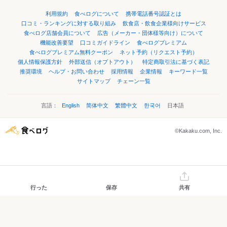
利用規約
食べログについて
携帯電話番号認証とは
口コミ・ランキングに対する取り組み
飲食店・飲食企業様向けサービス
食べログ店舗会員について
広告（メーカー・団体様等向け）について
機能改善要望
口コミガイドライン
食べログプレミアム
食べログプレミアム無料クーポン
ネット予約（リクエスト予約）
個人情報保護方針
外部送信（オプトアウト）
特定商取引法に基づく表記
推奨環境
ヘルプ・お問い合わせ
採用情報
企業情報
キーワード一覧
サイトマップ
チェーン一覧
言語：
English
简体中文
繁體中文
한국어
日本語
©Kakaku.com, Inc.
行った
保存
共有