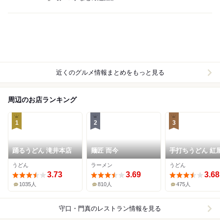
近くのグルメ情報まとめをもっと見る
周辺のお店ランキング
1
2
3
踊るうどん 滝井本店
麺匠 而今
手打ちうどん 紅
うどん
ラーメン
うどん
3.73
3.69
3.68
1035人
810人
475人
守口・門真
のレストラン情報を見る