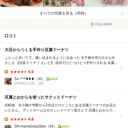
すべての写真を見る（45件）
広告を非表示
口コミ
大豆からつくる手作り豆腐ドーナツ
ふらっと歩いてて、吸い込まれるように出会った 太子橋今市の小さなや
さしさ 【豆富ドーナツ えいど】 店内でひとつひとつ手作りされる 豆腐と
おからのドーナツたち ...
4.5
Lunch:
Sa~ᒼᑋªⁿ❥❥❥
（30）
2026/04 訪問
1回
豆腐とおからを使ったサクッとドーナツ
谷町線、太小橋今市駅から2分ほどのところにある豆腐ドーナツのお店え
いどさん。 アットホームなやさしいドーナツ屋さんで 豆腐とおからで作
られたドーナツが、軽やかでどこかほっとする...
4.8
Lunch:
Shi-mamaDailyStyle
（89）