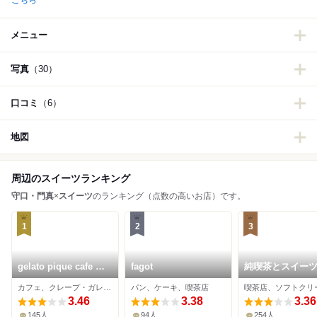
こちら
メニュー
写真
（30）
口コミ
（6）
地図
周辺のスイーツランキング
守口・門真
×
スイーツ
のランキング（点数の高いお店）です。
1
2
3
gelato pique cafe 三
fagot
純喫茶とスイー
井アウトレットパーク
PARLOUR ラル
カフェ、クレープ・ガレット
パン、ケーキ、喫茶店
大阪門真店
らぽーと門真店
3.46
3.38
3.36
145人
94人
254人