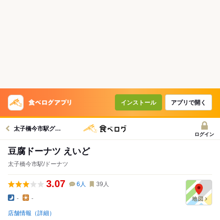
インストール
アプリで開く
太子橋今市駅グルメへ
ログイン
豆腐ドーナツ えいど
太子橋今市駅/ドーナツ
3.07
6
人
39
人
-
-
店舗情報（詳細）