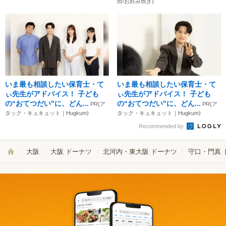
田/お好み焼き)
いま最も相談したい保育士・て
いま最も相談したい保育士・て
ぃ先生がアドバイス！ 子ども
ぃ先生がアドバイス！ 子ども
の“おてつだい”に、どん...
の“おてつだい”に、どん...
PR(ア
PR(ア
タック・キュキュット｜Hugkum)
タック・キュキュット｜Hugkum)
Recommended by
大阪
大阪 ドーナツ
北河内・東大阪 ドーナツ
守口・門真 