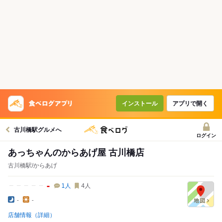
インストール
アプリで開く
古川橋駅グルメへ
ログイン
あっちゃんのからあげ屋 古川橋店
古川橋駅/からあげ
-
1
人
4
人
-
-
店舗情報（詳細）