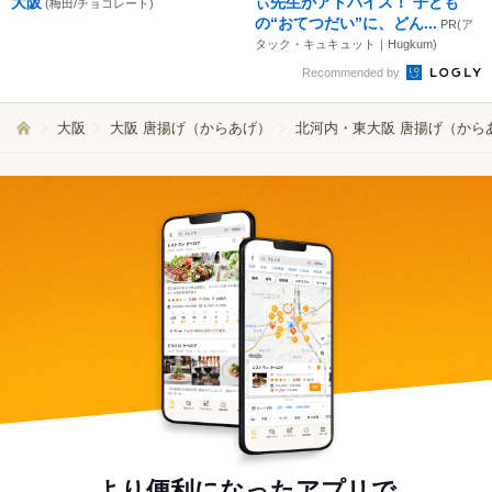
大阪
ぃ先生がアドバイス！ 子ども
(梅田/チョコレート)
の“おてつだい”に、どん...
PR(ア
タック・キュキュット｜Hugkum)
Recommended by
大阪
大阪 唐揚げ（からあげ）
北河内・東大阪 唐揚げ（から
より便利になったアプリで