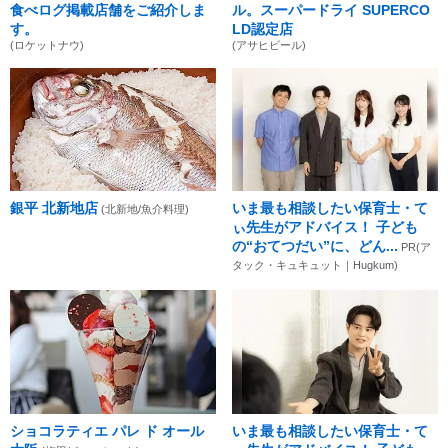
食べログ掲載店舗をご紹介しま
ル。スーパードライ SUPERCO
す。
LD認定店
(ロケットナウ)
(アサヒビール)
銀平 北新地店
いま最も相談したい保育士・て
(北新地/魚介料理)
ぃ先生がアドバイス！ 子ども
の“おてつだい”に、どん...
PR(ア
タック・キュキュット｜Hugkum)
ショコラティエ パレ ド オール
いま最も相談したい保育士・て