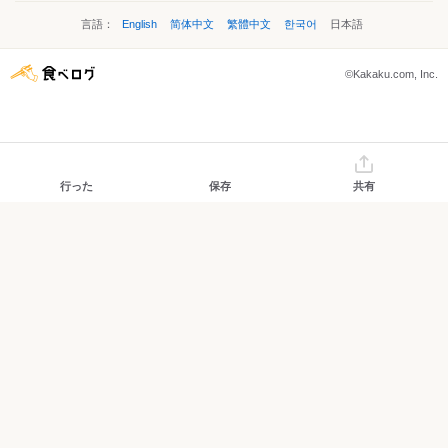
言語：
English
简体中文
繁體中文
한국어
日本語
©Kakaku.com, Inc.
行った
保存
共有