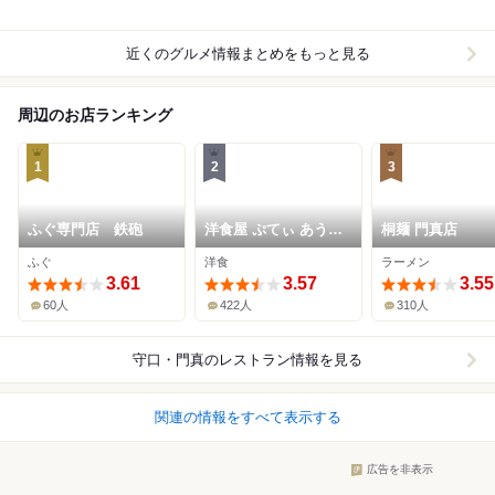
近くのグルメ情報まとめをもっと見る
周辺のお店ランキング
1
2
3
ふぐ専門店 鉄砲
洋食屋 ぷてぃ あう゛
桐麺 門真店
ぃにょん
ふぐ
洋食
ラーメン
3.61
3.57
3.55
60人
422人
310人
守口・門真
のレストラン情報を見る
関連の情報をすべて表示する
広告を非表示