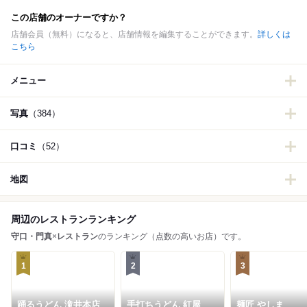
この店舗のオーナーですか？
店舗会員（無料）になると、店舗情報を編集することができます。
詳しくは
こちら
メニュー
写真
（384）
口コミ
（52）
地図
周辺のレストランランキング
守口・門真
×
レストラン
のランキング（点数の高いお店）です。
1
2
3
踊るうどん 滝井本店
手打ちうどん 紅屋
麺匠 やしま