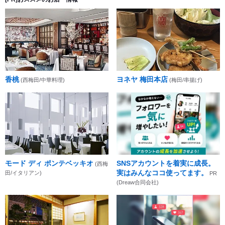
香桃
ヨネヤ 梅田本店
(西梅田/中華料理)
(梅田/串揚げ)
モード ディ ポンテベッキオ
SNSアカウントを着実に成長。
(西梅
実はみんなココ使ってます。
田/イタリアン)
PR
(Dreaw合同会社)