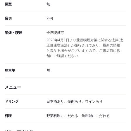
個室
無
貸切
不可
禁煙・喫煙
全席喫煙可
2020年4月1日より受動喫煙対策に関する法律(改
正健康増進法）が施行されており、最新の情報
と異なる場合がございますので、ご来店前に店
舗にご確認ください。
駐車場
無
メニュー
ドリンク
日本酒あり、焼酎あり、ワインあり
料理
野菜料理にこだわる、魚料理にこだわる