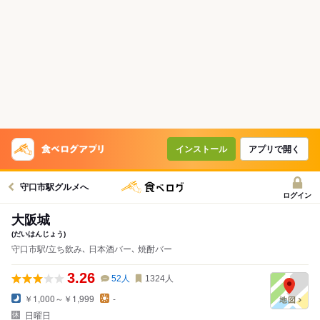
インストール
アプリで開く
守口市駅グルメへ
ログイン
大阪城
(だいはんじょう)
守口市駅/立ち飲み､ 日本酒バー､ 焼酎バー
3.26
52
人
1324
人
￥1,000～￥1,999
-
日曜日