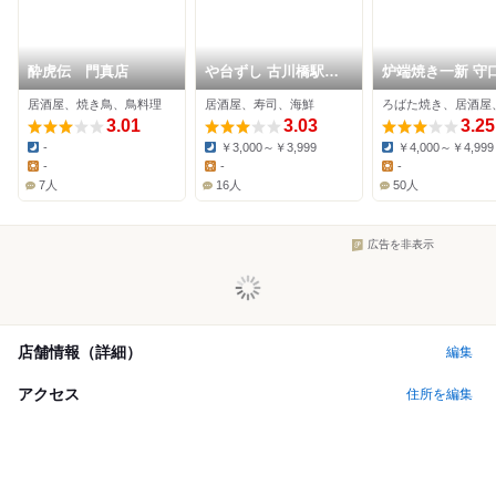
酔虎伝 門真店
や台ずし 古川橋駅前
炉端焼き一新 守
町
居酒屋、焼き鳥、鳥料理
居酒屋、寿司、海鮮
ろばた焼き、居酒屋
3.01
3.03
3.25
-
￥3,000～￥3,999
￥4,000～￥4,999
Dinner:
Dinner:
Dinner:
-
-
-
Lunch:
Lunch:
Lunch:
7人
16人
50人
広告を非表示
店舗情報（詳細）
編集
アクセス
住所を編集