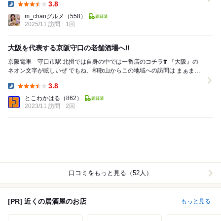
3.8
Dinner:
m_chanグルメ
（558）
2025/11 訪問
1回
大阪を代表する京阪守口の老舗酒場へ‼️
京阪電車 守口市駅 北摂では自身の中では一番店のコチラ❣️ 『大阪』の
ネオン文字が眩しいぜ でもね、和歌山からこの地域への訪問は まぁまぁ
行くのがツライのよ ...
3.8
Dinner:
とこわかはる
（862）
2023/11 訪問
2回
口コミをもっと見る（52人）
[PR] 近くの居酒屋のお店
もっと見る