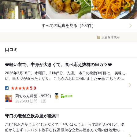
すべての写真を見る（402件）
広告を非表示
口コミ
❤️軽い衣で、中身が大きくて、食べ応え抜群の串カツ❤️
2026年3月18日、水曜日、21時5分、入店。 本日の晩酌3軒目は、 美味し
い、串カツが食べたくなり、 こちらのお店に伺いました❤️㊗️ こちらのお
店は、 昭和...
5.0
Dinner:
菊ちゃん樟葉
（9979）
2026/03 訪問
1回
守口の老舗立飲み屋が最高‼️
これ“おおさかじょう”じゃなくて「だいはんじょ」って読むんやけど、名
前からまずインパクト抜群なお店 激渋な立飲み屋さんで店内は地元のお
客さんらしき人で賑わってメッチャいい感じ...