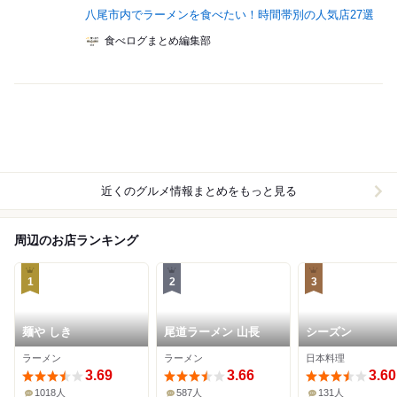
八尾市内でラーメンを食べたい！時間帯別の人気店27選
食べログまとめ編集部
近くのグルメ情報まとめをもっと見る
周辺のお店ランキング
1
2
3
麺や しき
尾道ラーメン 山長
シーズン
ラーメン
ラーメン
日本料理
3.69
3.66
3.60
1018人
587人
131人