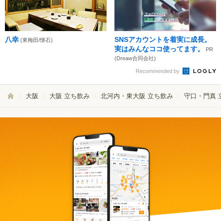
八幸
SNSアカウントを着実に成長。
(東梅田/懐石)
実はみんなココ使ってます。
PR
(Dreaw合同会社)
Recommended by
大阪
大阪 立ち飲み
北河内・東大阪 立ち飲み
守口・門真 