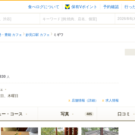
食べログについて
保有Vポイント
予約確認
行っ
勢・豊能 カフェ
妙見口駅 カフェ
ミギワ
830
人
ェ
曜日、木曜日
店舗情報（詳細）
求人情報
ュー・コース
写真
口コミ
485