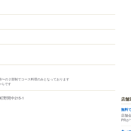
）
3時〜の２部制でコース料理のみとなっております
からです
町
野間中
215-1
店舗
無料
店舗
PRが