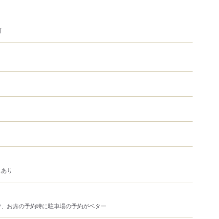
可
スあり
で、お席の予約時に駐車場の予約がベター