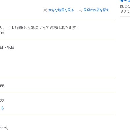
食べ
既に
大きな地図を見る
周辺のお店を探す
きま
より、小１時間(お天気によって週末は混みます）
2m
日・祝日
99
99
見る
ners）