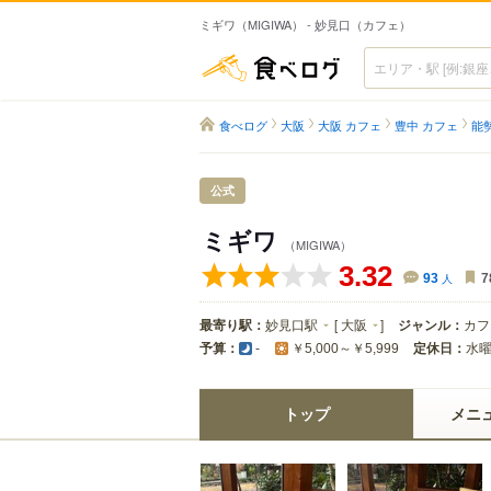
ミギワ（MIGIWA） - 妙見口（カフェ）
食べログ
食べログ
大阪
大阪 カフェ
豊中 カフェ
能
公式
ミギワ
（MIGIWA）
3.32
93
人
7
最寄り駅：
妙見口駅
[
大阪
]
ジャンル：
カフ
予算：
定休日：
水
-
￥5,000～￥5,999
トップ
メニ