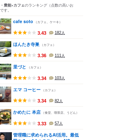
・豊能×カフェ
のランキング
（点数の高いお
です。
cafe soto
（カフェ、ケーキ）
3.43
182
人
ほんたき寺巣
（カフェ）
3.36
111
人
里づと
（カフェ）
3.34
103
人
エマ コーヒー
（カフェ）
3.34
82
人
かめたに 本店
（食堂、喫茶店、うどん）
3.33
57
人
管理職に求められるAI活用。最低