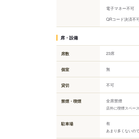
電子マネー不可
QRコード決済不
席・設備
23席
席数
無
個室
不可
貸切
全席禁煙
禁煙・喫煙
店外に喫煙スペー
有
駐車場
あまり多くないの