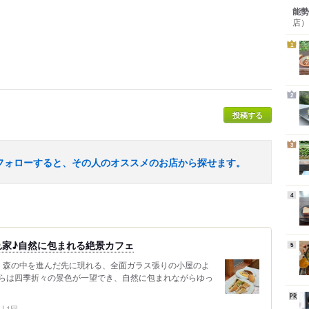
能勢
店）
1
2
投稿する
3
フォローすると、その人のオススメのお店から探せます。
4
れ家♪自然に包まれる絶景カフェ
5
へ。森の中を進んだ先に現れる、全面ガラス張りの小屋のよ
らは四季折々の景色が一望でき、自然に包まれながらゆっ
1回