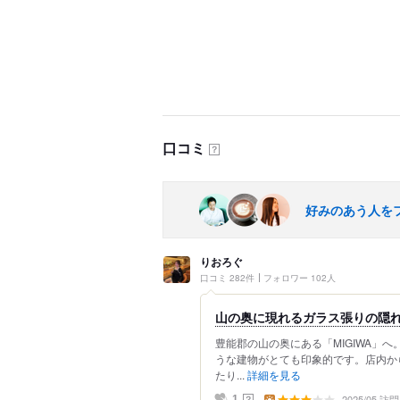
口コミ
？
好みのあう人を
りおろぐ
口コミ 282件
フォロワー 102人
山の奥に現れるガラス張りの隠
豊能郡の山の奥にある「MIGIWA」
うな建物がとても印象的です。店内か
たり...
詳細を見る
2025/05 訪問
？
1