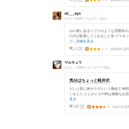
o2___ayn
口コミ 143件
フォロワー 23人
山の奥にあるジブリのような雰囲気の
の方が駐車してくれました笑 グラタ
フ...
詳細を見る
2025/05 訪問
？
1
マルキュウ
口コミ 1,196件
フォロワー 768人
気分はちょっと軽井沢
だいぶ前に旅サラダという番組で 神
いました たしかにその時は素敵なお店
見る
2024/12 訪
？
57