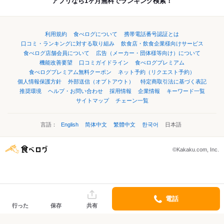
アプリなら1ヶ月無料でランキング検索！
利用規約
食べログについて
携帯電話番号認証とは
口コミ・ランキングに対する取り組み
飲食店・飲食企業様向けサービス
食べログ店舗会員について
広告（メーカー・団体様等向け）について
機能改善要望
口コミガイドライン
食べログプレミアム
食べログプレミアム無料クーポン
ネット予約（リクエスト予約）
個人情報保護方針
外部送信（オプトアウト）
特定商取引法に基づく表記
推奨環境
ヘルプ・お問い合わせ
採用情報
企業情報
キーワード一覧
サイトマップ
チェーン一覧
言語：
English
简体中文
繁體中文
한국어
日本語
©Kakaku.com, Inc.
電話
行った
保存
共有