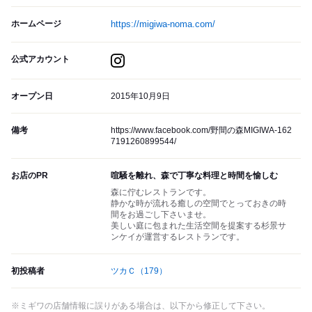
ホームページ
https://migiwa-noma.com/
公式アカウント
オープン日
2015年10月9日
備考
https://www.facebook.com/野間の森MIGIWA-162
7191260899544/
お店のPR
喧騒を離れ、森で丁寧な料理と時間を愉しむ
森に佇むレストランです。
静かな時が流れる癒しの空間でとっておきの時
間をお過ごし下さいませ。
美しい庭に包まれた生活空間を提案する杉景サ
ンケイが運営するレストランです。
初投稿者
ツカＣ
（179）
※ミギワの店舗情報に誤りがある場合は、以下から修正して下さい。