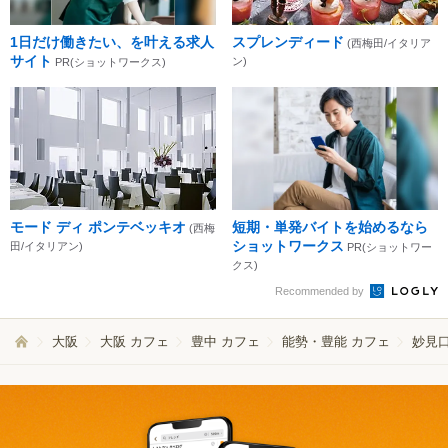
1日だけ働きたい、を叶える求人
スプレンディード
(西梅田/イタリア
サイト
ン)
PR(ショットワークス)
モード ディ ポンテベッキオ
短期・単発バイトを始めるなら
(西梅
ショットワークス
田/イタリアン)
PR(ショットワー
クス)
Recommended by
大阪
大阪 カフェ
豊中 カフェ
能勢・豊能 カフェ
妙見口