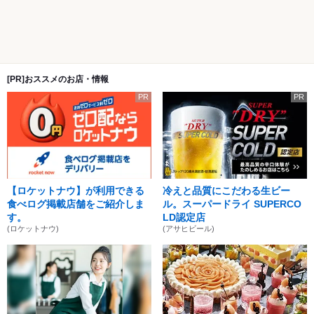
[PR]おススメのお店・情報
PR
PR
【ロケットナウ】が利用できる
冷えと品質にこだわる生ビー
食べログ掲載店舗をご紹介しま
ル。スーパードライ SUPERCO
す。
LD認定店
(ロケットナウ)
(アサヒビール)