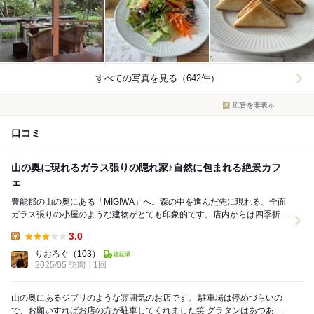
すべての写真を見る（642件）
広告を非表示
口コミ
山の奥に現れるガラス張りの隠れ家♪自然に包まれる絶景カフ
ェ
豊能郡の山の奥にある「MIGIWA」へ。森の中を進んだ先に現れる、全面
ガラス張りの小屋のような建物がとても印象的です。店内からは四季折々
の景色が一望でき、自然に包まれながらゆったり...
3.0
Lunch:
りおろぐ
（103）
2025/05 訪問
1回
山の奥にあるジブリのような雰囲気のお店です。 駐車場は停めづらいの
で、お願いすればお店の方が駐車してくれました笑 グラタンはあつあつ