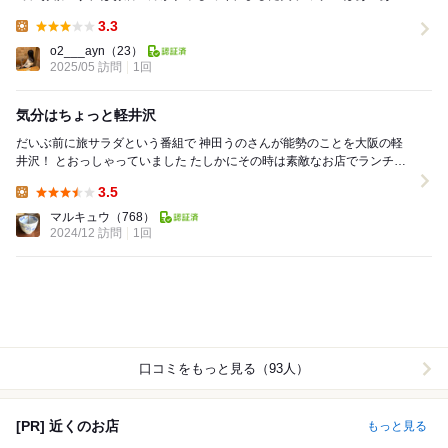
でとても美味しかったです！ ローストビーフ...
3.3
Lunch:
o2___ayn
（23）
2025/05 訪問
1回
気分はちょっと軽井沢
だいぶ前に旅サラダという番組で 神田うのさんが能勢のことを大阪の軽
井沢！ とおっしゃっていました たしかにその時は素敵なお店でランチを
食べられていたような でも能勢って...
3.5
Lunch:
マルキュウ
（768）
2024/12 訪問
1回
口コミをもっと見る（93人）
[PR] 近くのお店
もっと見る