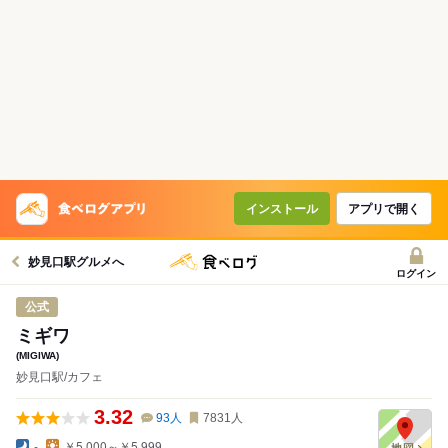
インストール
アプリで開く
妙見口駅グルメへ
ログイン
公式
ミギワ
(MIGIWA)
妙見口駅/カフェ
3.32
93
人
7831
人
-
￥5,000～￥5,999