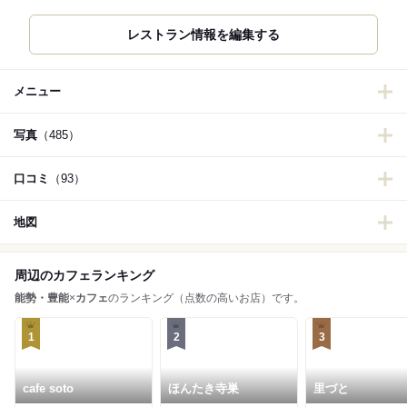
レストラン情報を編集する
メニュー
写真
（485）
口コミ
（93）
地図
周辺のカフェランキング
能勢・豊能
×
カフェ
のランキング（点数の高いお店）です。
1
2
3
cafe soto
ほんたき寺巣
里づと