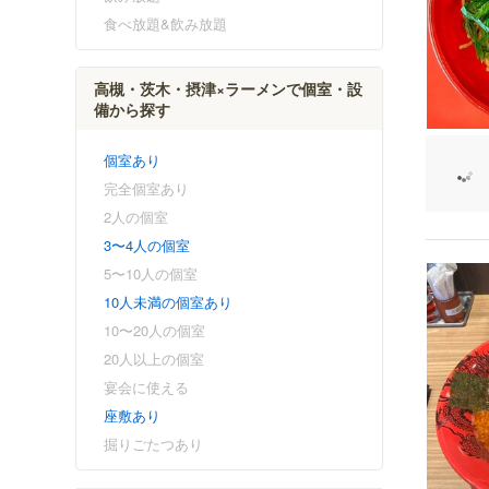
食べ放題&飲み放題
高槻・茨木・摂津×ラーメンで個室・設
備から探す
個室あり
完全個室あり
2人の個室
3〜4人の個室
5〜10人の個室
10人未満の個室あり
10〜20人の個室
20人以上の個室
宴会に使える
座敷あり
掘りごたつあり