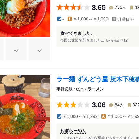
3.65
人
736
1
月曜日
-
￥1,000～￥1,999
食べてきました。
今回は家族で行きました...
leviath(412)
by
ラー麺 ずんどう屋 茨木下穂
宇野辺駅 163m /
ラーメン
3.06
人
84
33
￥1,000～￥1,999
￥1,000～￥1,9
ねぎらーめん
こちらのとんこつなら家族でも食べやすく...
b