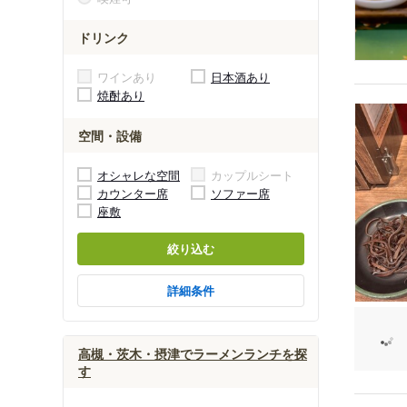
ドリンク
ワインあり
日本酒あり
焼酎あり
空間・設備
オシャレな空間
カップルシート
カウンター席
ソファー席
座敷
絞り込む
詳細条件
高槻・茨木・摂津でラーメンランチを探
す