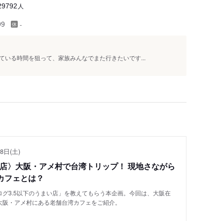
人
29792
-
99
いる時間を狙って、家族みんなでまた行きたいです...
8日(土)
い店〉大阪・アメ村で台湾トリップ！ 現地さながら
カフェとは？
グ3.5以下のうまい店」を教えてもらう本企画。今回は、大阪在
大阪・アメ村にある老舗台湾カフェをご紹介。