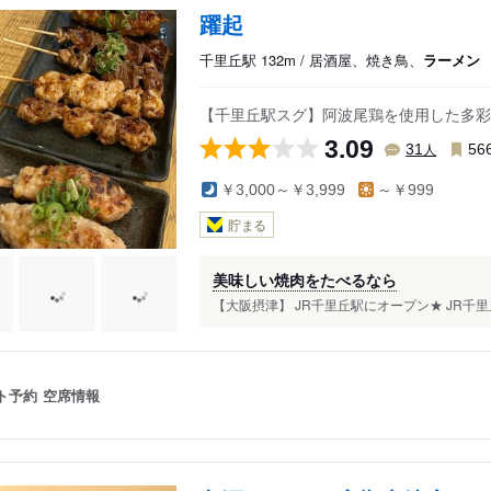
上牧駅
彩都西駅
躍起
水無瀬駅
千里丘駅 132m / 居酒屋、焼き鳥、
ラーメン
宇野辺駅
沢良宜駅
【千里丘駅スグ】阿波尾鶏を使用した多彩
3.09
人
31
56
￥3,000～￥3,999
～￥999
貯まる
美味しい焼肉をたべるなら
【大阪摂津】 JR千里丘駅にオープン★ JR千里
ト予約
空席情報