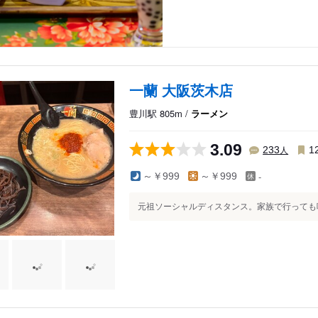
一蘭 大阪茨木店
豊川駅 805m /
ラーメン
3.09
人
233
1
-
～￥999
～￥999
元祖ソーシャルディスタンス。家族で行っても味