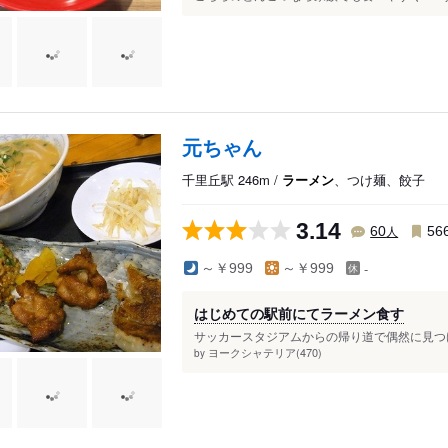
元ちゃん
千里丘駅 246m /
ラーメン
、つけ麺、餃子
3.14
人
60
56
-
～￥999
～￥999
はじめての駅前にてラーメン食す
サッカースタジアムからの帰り道で偶然に見つけ
ヨークシャテリア(470)
by