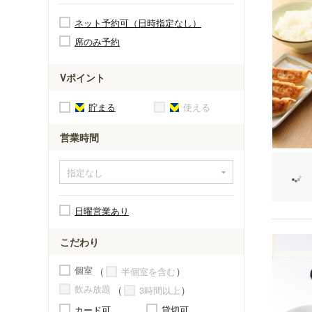
ネット予約可（日時指定なし）
席のみ予約
Vポイント
貯まる
使える
営業時間
日曜営業あり
こだわり
個室
半個室を含む
飲み放題
3時間以上
カード可
貸切可