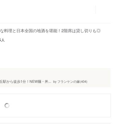
な料理と日本全国の地酒を堪能！2階席は貸し切りも◎
人
6
丘駅から徒歩1分！NEW麺・丼...
フランケンの嫁(404)
by