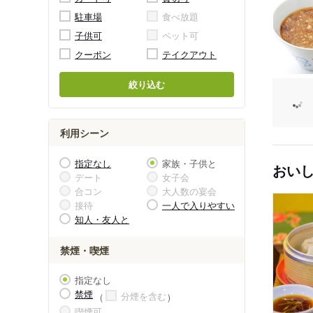
駐車場
食べ放題
子供可
ペット可
クーポン
テイクアウト
絞り込む
利用シーン
指定なし
家族・子供と
おい
デート
女子会
合コン
大人数の宴会
接待
一人で入りやすい
知人・友人と
禁煙・喫煙
指定なし
禁煙
分煙を含む
喫煙可