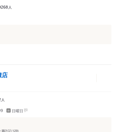
人
9268
積店
人
2
日曜日
99
麺許証(129)
y