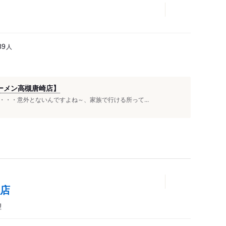
人
89
ーメン高槻唐崎店】
・・意外とないんですよね～、家族で行ける所って...
本店
理