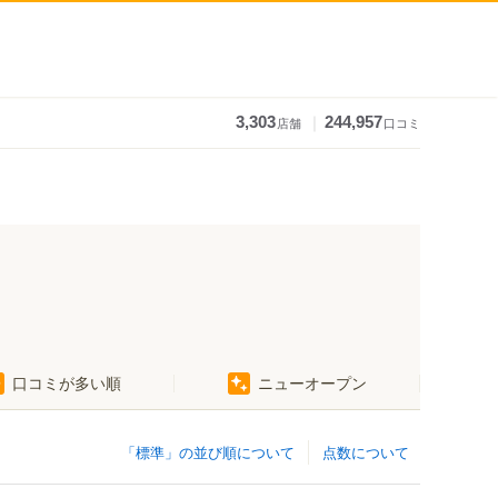
｜
3,303
244,957
店舗
口コミ
口コミが多い順
ニューオープン
「標準」の並び順について
点数について