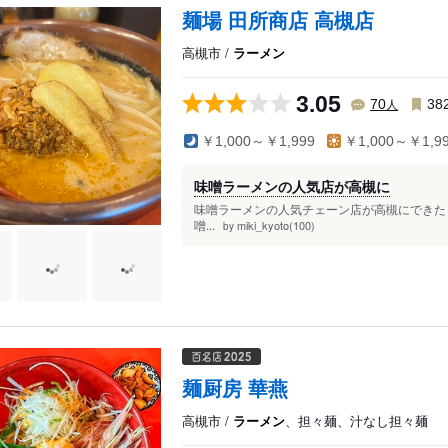
麺場 田所商店 高槻店
高槻市 /
ラーメン
3.05
人
70
38
￥1,000～￥1,999
￥1,000～￥1,9
味噌ラーメンの人気店が高槻に
味噌ラーメンの人気チェーン店が高槻にできた
噌...
miki_kyoto(100)
by
麺厨房 華燕
高槻市 /
ラーメン
、担々麺、汁なし担々麺