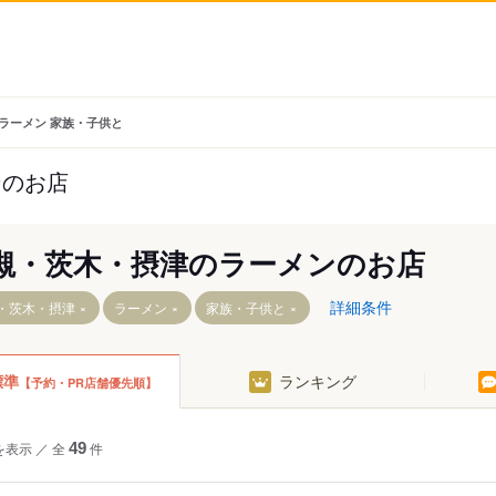
 ラーメン 家族・子供と
ンのお店
槻・茨木・摂津のラーメンのお店
詳細条件
・茨木・摂津
ラーメン
家族・子供と
標準
ランキング
【予約・PR店舗優先順】
茨木市駅
摂津駅
総持寺駅
南摂津駅
駅
富田駅
阪大病院前駅
を表示
／
全
49
件
寺駅
高槻市駅
豊川駅