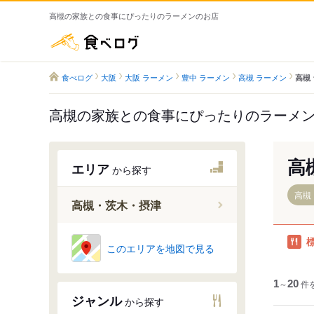
高槻の家族との食事にぴったりのラーメンのお店
食べログ
食べログ
大阪
大阪 ラーメン
豊中 ラーメン
高槻 ラーメン
高槻
高槻の家族との食事にぴったりのラーメ
高
エリア
から探す
高槻
高槻・茨木・摂津
島本駅
このエリアを地図で見る
高槻駅
摂津富田
1
～
20
件
ジャンル
から探す
ＪＲ総持