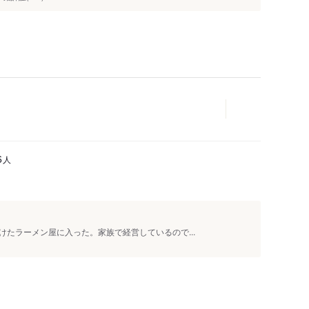
人
6
たラーメン屋に入った。家族で経営しているので...