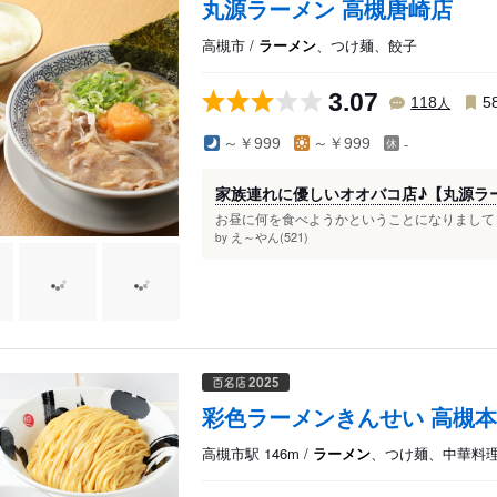
丸源ラーメン 高槻唐崎店
高槻市 /
ラーメン
、つけ麺、餃子
3.07
人
118
5
-
～￥999
～￥999
家族連れに優しいオオバコ店♪【丸源ラ
お昼に何を食べようかということになりまして・
え～やん(521)
by
彩色ラーメンきんせい 高槻
高槻市駅 146m /
ラーメン
、つけ麺、中華料