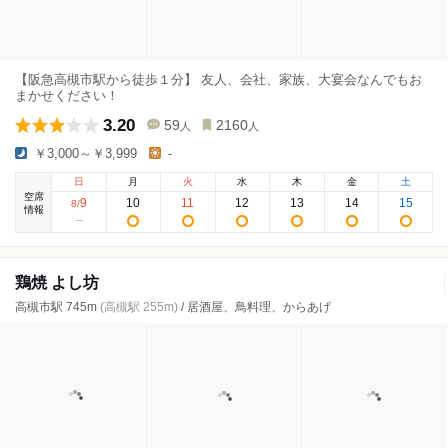
【阪急高槻市駅から徒歩１分】 友人、会社、家族、大宴会なんでもお
まかせください！
3.20
59
2160
人
人
￥3,000～￥3,999
-
日
月
火
水
木
金
土
空席
9
10
11
12
13
14
15
8
/
情報
鶏焼 よし坊
高槻市駅 745m
(高槻駅 255m)
/ 居酒屋、鳥料理、からあげ