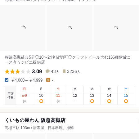
各線高槻徒歩5分◯10〜24名貸切可◯クラフトビール含む136種飲放コ
ース有☆ジビエ提供店
3.09
48
3236
人
人
￥4,000～￥4,999
-
日
月
火
水
木
金
土
空席
9
10
11
12
13
14
15
8
/
情報
くいもの屋わん 阪急高槻店
高槻市駅 103m / 居酒屋、日本料理、海鮮