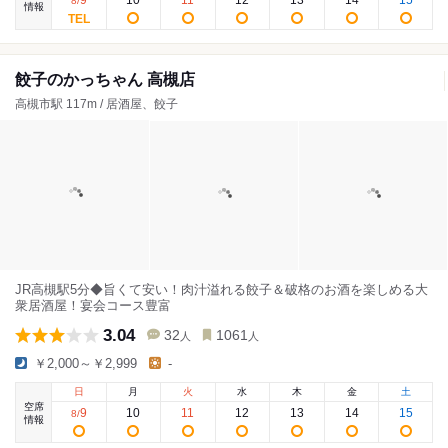
9
10
11
12
13
14
15
8
/
情報
餃子のかっちゃん 高槻店
高槻市駅 117m / 居酒屋、餃子
JR高槻駅5分◆旨くて安い！肉汁溢れる餃子＆破格のお酒を楽しめる大
衆居酒屋！宴会コース豊富
3.04
32
1061
人
人
￥2,000～￥2,999
-
日
月
火
水
木
金
土
空席
9
10
11
12
13
14
15
8
/
情報