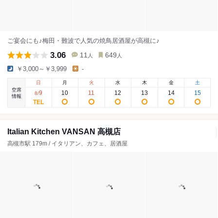
ご宴会にも♪梅田・難波で人気の焼鳥居酒屋が高槻に♪
3.06
11
649
人
人
￥3,000～￥3,999
-
日
月
火
水
木
金
土
空席
9
10
11
12
13
14
15
8
/
情報
Italian Kitchen VANSAN 高槻店
高槻市駅 179m / イタリアン、カフェ、居酒屋