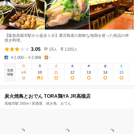
【阪急高槻市駅から徒歩１分】鹿児島産の新鮮な地鶏を使った絶品の串
焼き料理。
3.05
15
1181
人
人
￥2,000～￥2,999
-
日
月
火
水
木
金
土
空席
9
10
11
12
13
14
15
8
/
情報
1
残
炭火焼鳥とおでん TORA鶏YA JR高槻店
高槻市駅 265m / 居酒屋、焼き鳥、おでん