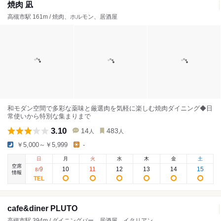
焼肉 凪
高槻市駅 161m / 焼肉、ホルモン、居酒屋
和モダン空間で多彩な薬味と厳選肉を気軽に楽しむ焼肉ダイニング◆日
常使いから特別な集まりまで
3.10
14
483
人
人
￥5,000～￥5,999
-
日
月
火
水
木
金
土
空席
9
10
11
12
13
14
15
8
/
情報
cafe&diner PLUTO
高槻市駅 394m / ダイニングバー、居酒屋、イタリアン