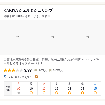
KAKIYA シェル＆シュリンプ
高槻市駅 131m / 海鮮、かき、居酒屋
◇高槻市駅徒歩3分◇牡蠣、貝類、海老…新鮮な魚介料理とワインが年
中楽しめるオイスターバル！
3.33
103
4529
人
人
￥4,000～￥4,999
-
日
月
火
水
木
金
土
空席
9
10
11
12
13
14
15
8
/
情報