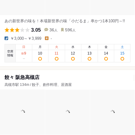
あの新世界の味を！本場新世界の味「小だるま」串かつ1本100円～!!
3.05
36
596
人
人
￥3,000～￥3,999
-
日
月
火
水
木
金
土
空席
9
10
11
12
13
14
15
8
/
情報
餃々 阪急高槻店
高槻市駅 134m / 餃子、創作料理、居酒屋