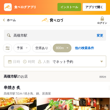
インストール
アプリで開く
ホーム
ログイン
変更
高槻市駅
予算
空席あり
他の検索条件
日時
時間
人数
でネット予約
高槻市駅
の
お店
895
件
串焼き 炙
高槻市駅 51m / 焼き鳥、鍋、居酒屋