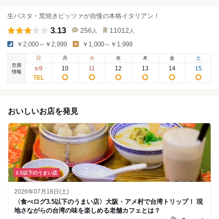
生パスタ・窯焼きピッツァが自慢の本格イタリアン！
3.13
256
11012
人
人
￥2,000～￥2,999
￥1,000～￥1,999
日
月
火
水
木
金
土
空席
9
10
11
12
13
14
15
8
/
情報
おいしいお店を発見
3.5以下のうまい店
2026年07月18日(土)
〈食べログ3.5以下のうまい店〉大阪・アメ村で台湾トリップ！ 現
地さながらの台湾の味を楽しめる老舗カフェとは？