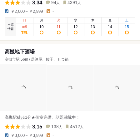
3.34
94
4391
人
人
￥2,000～￥2,999
-
日
月
火
水
木
金
土
空席
9
10
11
12
13
14
15
8
/
情報
高槻地下酒場
高槻市駅 56m / 居酒屋、餃子、もつ鍋
高槻駅徒歩1分★個室完備、話題沸騰中！
3.15
138
4512
人
人
￥3,000～￥3,999
-