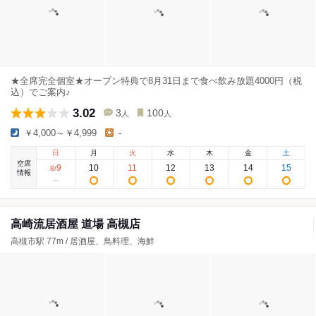
★全席完全個室★オープン特典で8月31日まで食べ飲み放題4000円（税
込）でご案内♪
3.02
3
100
人
人
￥4,000～￥4,999
-
日
月
火
水
木
金
土
空席
9
10
11
12
13
14
15
8
/
情報
高崎流居酒屋 道場 高槻店
高槻市駅 77m / 居酒屋、鳥料理、海鮮