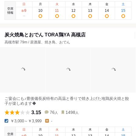
日
月
火
水
木
金
土
空席
9
10
11
12
13
14
15
8
/
情報
炭火焼鳥とおでん TORA鶏YA 高槻店
高槻市駅 79m / 居酒屋、焼き鳥、おでん
ご宴会にも♪豊後備長炭特有の高温と香りで焼き上げた地鶏炭火焼と餃
子が楽しめます◆
3.15
76
1498
人
人
￥3,000～￥3,999
-
日
月
火
水
木
金
土
空席