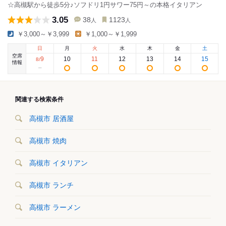
☆高槻駅から徒歩5分♪ソフドリ1円サワー75円～の本格イタリアン
3.05
38
1123
人
人
￥3,000～￥3,999
￥1,000～￥1,999
日
月
火
水
木
金
土
空席
9
10
11
12
13
14
15
8
/
情報
関連する検索条件
高槻市 居酒屋
高槻市 焼肉
高槻市 イタリアン
高槻市 ランチ
高槻市 ラーメン