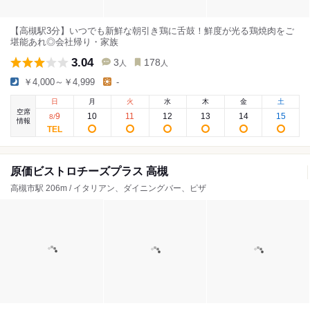
【高槻駅3分】いつでも新鮮な朝引き鶏に舌鼓！鮮度が光る鶏焼肉をご
堪能あれ◎会社帰り・家族
3.04
3
178
人
人
￥4,000～￥4,999
-
日
月
火
水
木
金
土
空席
9
10
11
12
13
14
15
8
/
情報
原価ビストロチーズプラス 高槻
高槻市駅 206m / イタリアン、ダイニングバー、ピザ