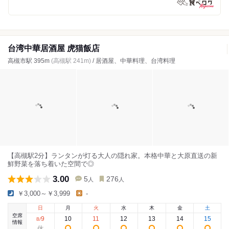
台湾中華居酒屋 虎猫飯店
高槻市駅 395m
(高槻駅 241m)
/ 居酒屋、中華料理、台湾料理
【高槻駅2分】ランタンが灯る大人の隠れ家。本格中華と大原直送の新
鮮野菜を落ち着いた空間で◎
3.00
5
276
人
人
￥3,000～￥3,999
-
日
月
火
水
木
金
土
空席
9
10
11
12
13
14
15
8
/
情報