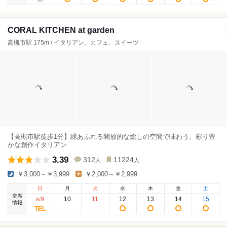
CORAL KITCHEN at garden
高槻市駅 175m / イタリアン、カフェ、スイーツ
【高槻市駅徒歩1分】緑あふれる開放的な癒しの空間で味わう、彩り豊
かな創作イタリアン
3.39
312
11224
人
人
￥3,000～￥3,999
￥2,000～￥2,999
日
月
火
水
木
金
土
空席
9
10
11
12
13
14
15
8
/
情報