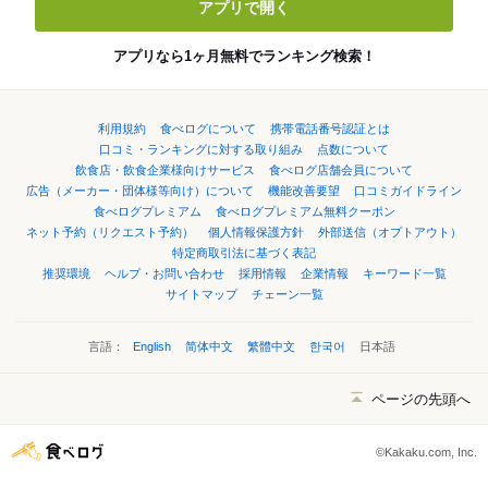
アプリで開く
アプリなら1ヶ月無料でランキング検索！
利用規約
食べログについて
携帯電話番号認証とは
口コミ・ランキングに対する取り組み
点数について
飲食店・飲食企業様向けサービス
食べログ店舗会員について
広告（メーカー・団体様等向け）について
機能改善要望
口コミガイドライン
食べログプレミアム
食べログプレミアム無料クーポン
ネット予約（リクエスト予約）
個人情報保護方針
外部送信（オプトアウト）
特定商取引法に基づく表記
推奨環境
ヘルプ・お問い合わせ
採用情報
企業情報
キーワード一覧
サイトマップ
チェーン一覧
言語：
English
简体中文
繁體中文
한국어
日本語
ページの先頭へ
©Kakaku.com, Inc.