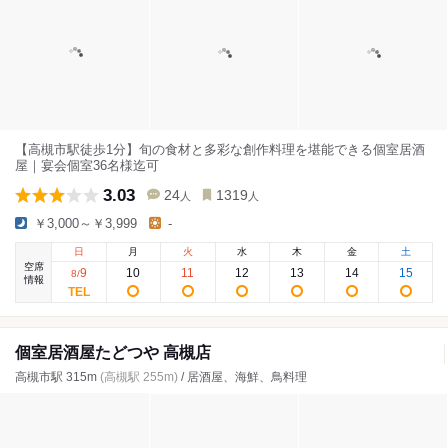
【高槻市駅徒歩1分】旬の食材と多彩な創作料理を堪能できる個室居酒
屋｜宴会個室36名様迄可
3.03
24
1319
人
人
￥3,000～￥3,999
-
日
月
火
水
木
金
土
空席
9
10
11
12
13
14
15
8
/
情報
個室居酒屋たどつや 高槻店
高槻市駅 315m
(高槻駅 255m)
/ 居酒屋、海鮮、鳥料理