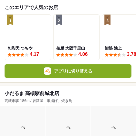
このエリアで人気のお店
1
2
3
旬彩天 つちや
柏屋 大阪千里山
鮨処 池上
4.17
4.06
3.7
アプリに切り替える
小だるま 高槻駅前城北店
高槻市駅 186m / 居酒屋、串揚げ、焼き鳥