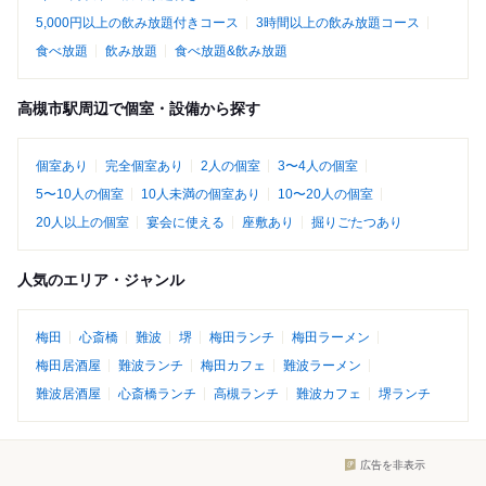
5,000円以上の飲み放題付きコース
3時間以上の飲み放題コース
食べ放題
飲み放題
食べ放題&飲み放題
高槻市駅周辺で個室・設備から探す
個室あり
完全個室あり
2人の個室
3〜4人の個室
5〜10人の個室
10人未満の個室あり
10〜20人の個室
20人以上の個室
宴会に使える
座敷あり
掘りごたつあり
人気のエリア・ジャンル
梅田
心斎橋
難波
堺
梅田ランチ
梅田ラーメン
梅田居酒屋
難波ランチ
梅田カフェ
難波ラーメン
難波居酒屋
心斎橋ランチ
高槻ランチ
難波カフェ
堺ランチ
広告を非表示