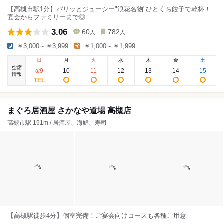
【高槻市駅1分】パリッとジューシー"浪花名物"ひとくち餃子で乾杯！
宴会からファミリーまで◎
3.06
60
782
人
人
￥3,000～￥3,999
￥1,000～￥1,999
日
月
火
水
木
金
土
空席
9
10
11
12
13
14
15
8
/
情報
まぐろ居酒屋 さかなや道場 高槻店
高槻市駅 191m / 居酒屋、海鮮、寿司
【高槻駅徒歩4分】個室完備！ご宴会向けコースも各種ご用意