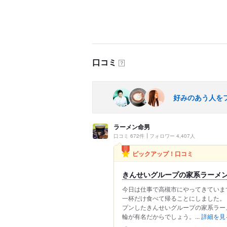
口コミ
？
好みのあう人を
ラーメン命男
口コミ 672件
フォロワー 4,407人
ピックアップ！口コミ
きんせいグループの家系ラーメン 
今日は仕事で高槻市にやってきていま
一杯だけ食べて帰ることにしました。
プンしたきんせいグループの家系ラー
輪が有名だからでしょう。...
詳細を見