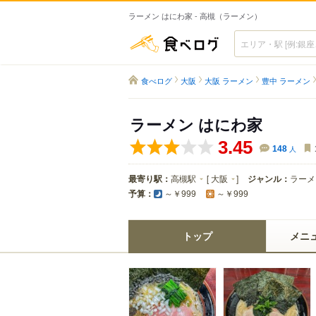
ラーメン はにわ家 - 高槻（ラーメン）
食べログ
食べログ
大阪
大阪 ラーメン
豊中 ラーメン
ラーメン はにわ家
3.45
148
人
最寄り駅：
高槻駅
[
大阪
]
ジャンル：
ラーメ
予算：
～￥999
～￥999
トップ
メニ