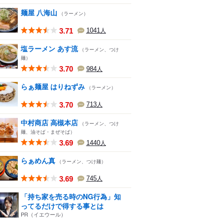
麺屋 八海山
（ラーメン）
3.71
1041
人
塩ラーメン あす流
（ラーメン、つけ
麺）
3.70
984
人
らぁ麺屋 はりねずみ
（ラーメン）
3.70
713
人
中村商店 高槻本店
（ラーメン、つけ
麺、油そば・まぜそば）
3.69
1440
人
らぁめん真
（ラーメン、つけ麺）
3.69
745
人
「持ち家を売る時のNG行為」知
ってるだけで得する事とは
PR（イエウール）