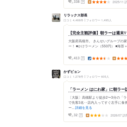
2025/11
？
338
リラックス部長
口コミ 4,469件
フォロワー 1,495人
【完全主観評価】朝ラーは週末1
大阪府高槻市。 きんせいグループの
ー！ ■かけラーメン（550円） ■海苔＋
？
413
かずピョン
口コミ 1,278件
フォロワー 605人
「ラーメン はにわ家」に朝ラー
〔大阪〕高槻駅より徒歩2〜3分の「ラ
で先客3名‥店内入ってすぐ左手に食券
ー...
詳細を見る
2026/07 訪
？
32