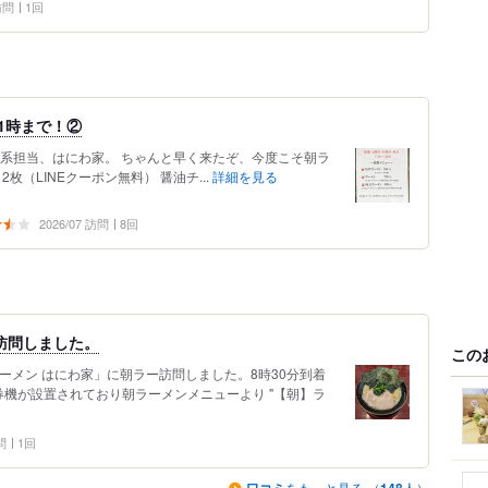
 訪問
1回
1時まで！②
家系担当、はにわ家。 ちゃんと早く来たぞ、今度こそ朝ラ
2枚（LINEクーポン無料） 醤油チ...
詳細を見る
2026/07 訪問
8回
訪問しました。
この
ーメン はにわ家」に朝ラー訪問しました。8時30分到着
機が設置されており朝ラーメンメニューより "【朝】ラ
問
1回
をもっと見る （
人）