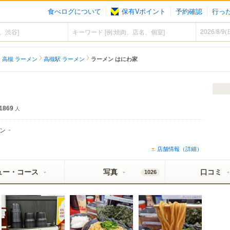
食べログについて
保有Vポイント
予約確認
行っ
高槻 ラーメン
高槻駅 ラーメン
ラーメン はにわ家
1869
人
ン
店舗情報（詳細）
ュー・コース
写真
口コミ
1026