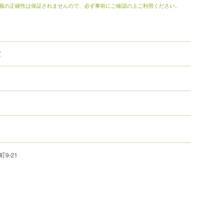
報の正確性は保証されませんので、必ず事前にご確認の上ご利用ください。
家
町
9-21