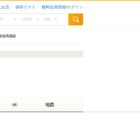
たお店
保存リスト
無料会員登録/ログイン
阪急高槻組
地図
66