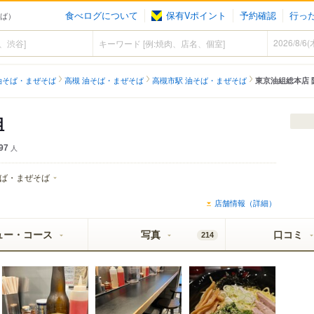
食べログについて
保有Vポイント
予約確認
行っ
そば）
油そば・まぜそば
高槻 油そば・まぜそば
高槻市駅 油そば・まぜそば
東京油組総本店 
組
97
人
ば・まぜそば
店舗情報（詳細）
ュー・コース
写真
口コミ
214