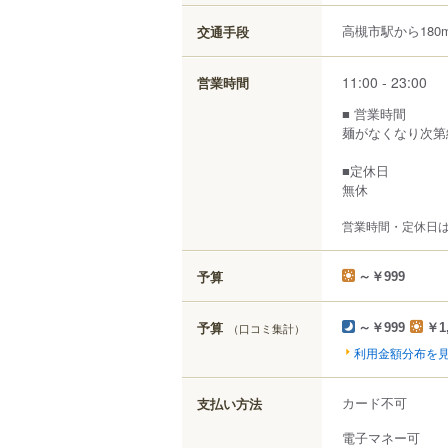
高槻市駅から180
交通手段
11:00 - 23:00
営業時間
■ 営業時間
麺がなくなり次第
■定休日
無休
営業時間・定休日
予算
～￥999
予算
（口コミ集計）
～￥999
￥1
利用金額分布を
カード不可
支払い方法
電子マネー可