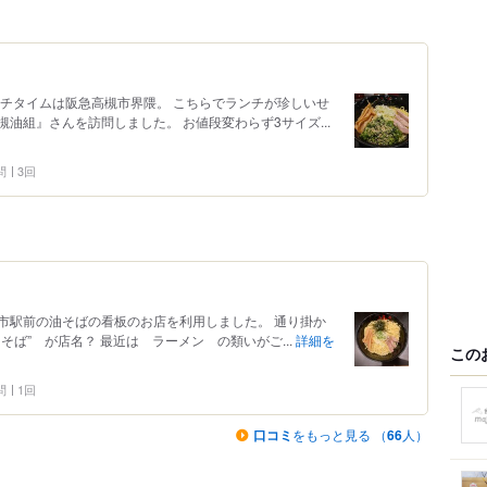
ンチタイムは阪急高槻市界隈。 こちらでランチが珍しいせ
油組』さんを訪問しました。 お値段変わらず3サイズ...
問
3回
市駅前の油そばの看板のお店を利用しました。 通り掛か
ば” が店名？ 最近は ラーメン の類いがご...
詳細を
この
問
1回
口コミ
をもっと見る （
66
人）