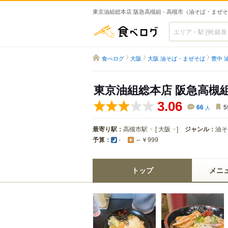
東京油組総本店 阪急高槻組 - 高槻市（油そば・まぜ
食べログ
食べログ
大阪
大阪 油そば・まぜそば
豊中 
東京油組総本店 阪急高槻
3.06
66
人
5
最寄り駅：
高槻市駅
[
大阪
]
ジャンル：
油そ
予算：
-
～￥999
トップ
メニ