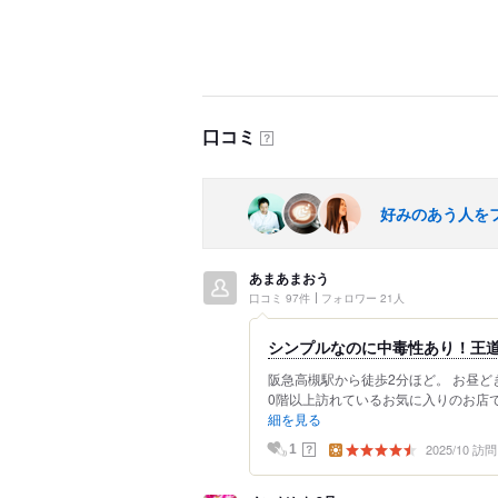
口コミ
？
好みのあう人を
あまあまおう
口コミ 97件
フォロワー 21人
シンプルなのに中毒性あり！王
阪急高槻駅から徒歩2分ほど。 お昼ど
0階以上訪れているお気に入りのお店で
細を見る
2025/10 訪問
？
1