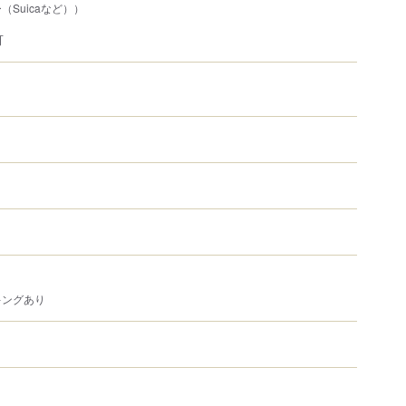
Suicaなど））
可
キングあり