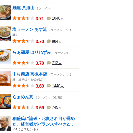
麺屋 八海山
（ラーメン）
3.71
1040
人
塩ラーメン あす流
（ラーメン、つけ
麺）
3.70
984
人
らぁ麺屋 はりねずみ
（ラーメン）
3.70
712
人
中村商店 高槻本店
（ラーメン、つけ
麺、油そば・まぜそば）
3.69
1440
人
らぁめん真
（ラーメン、つけ麺）
3.69
745
人
稲盛氏に論破・叱責され目が覚め
た。経営者がバランスすべき2
つ...
PR（ビズヒント）