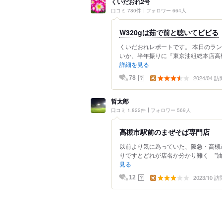
くいだおれ2号
口コミ 780件
フォロワー 664人
W320gは茹で前と聴いてビビる
くいだおれレポートです。 本日のラ
いか、半年振りに『東京油組総本店高槻
詳細を見る
2024/04 訪
？
78
哲太郎
口コミ 1,822件
フォロワー 569人
高槻市駅前のまぜそば専門店
以前より気に為っていた、阪急・高槻
りですとどれが店名か分かり難く ”油そ
見る
2023/10 訪
？
12