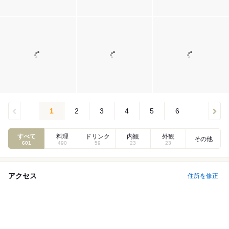
1
2
3
4
5
6
すべて
料理
ドリンク
内観
外観
その他
601
490
59
23
23
アクセス
住所を修正