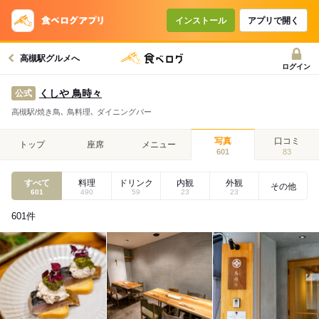
インストール
アプリで開く
高槻駅グルメへ
ログイン
くしや 鳥時々
公式
高槻駅/焼き鳥､ 鳥料理､ ダイニングバー
写真
口コミ
トップ
座席
メニュー
601
83
すべて
料理
ドリンク
内観
外観
その他
601
490
59
23
23
601
件