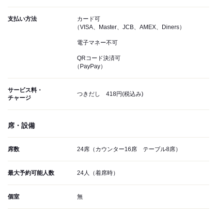
支払い方法
カード可
（VISA、Master、JCB、AMEX、Diners）
電子マネー不可
QRコード決済可
（PayPay）
サービス料・
つきだし 418円(税込み)
チャージ
席・設備
席数
24席（カウンター16席 テーブル8席）
最大予約可能人数
24人（着席時）
個室
無