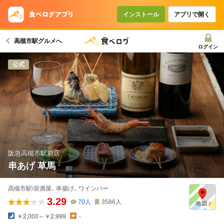
インストール
アプリで開く
高槻市駅グルメへ
ログイン
公式
阪急高槻市駅前店
串あげ 草馬
高槻市駅/居酒屋､ 串揚げ､ ワインバー
3.29
70
人
3586
人
￥2,000～￥2,999
-