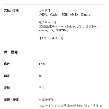
支払い方法
カード可
（VISA、Master、JCB、AMEX、Diners）
電子マネー可
（交通系電子マネー（Suicaなど）、楽天Edy、n
anaco、iD、QUICPay）
QRコード決済不可
席・設備
席数
17席
個室
無
貸切
不可
禁煙・喫煙
全席喫煙可
2020年4月1日より受動喫煙対策に関する法律(改