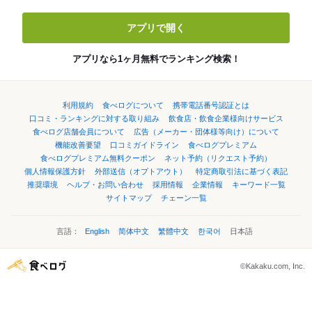
アプリで開く
アプリなら1ヶ月無料でランキング検索！
利用規約
食べログについて
携帯電話番号認証とは
口コミ・ランキングに対する取り組み
飲食店・飲食企業様向けサービス
食べログ店舗会員について
広告（メーカー・団体様等向け）について
機能改善要望
口コミガイドライン
食べログプレミアム
食べログプレミアム無料クーポン
ネット予約（リクエスト予約）
個人情報保護方針
外部送信（オプトアウト）
特定商取引法に基づく表記
推奨環境
ヘルプ・お問い合わせ
採用情報
企業情報
キーワード一覧
サイトマップ
チェーン一覧
言語：
English
简体中文
繁體中文
한국어
日本語
©Kakaku.com, Inc.