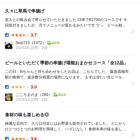
久々に草馬で串揚げ
友人との飲み会で寄らせていただきました 15串で¥2700のコースです 今
回気付きましたが、月でメニューが変わるみたいです でっ、ビール頼ん
でしばらくしたらお付き出しが出...
3.7
Dinner:
Seiji723
（1372）
2025/05 訪問
2回
ビールといただく季節の串揚げ堪能おまかせコース「全12品」
この日、Nちゃんと待ち合わせをしたお店は、こちらでした。 阪急高槻市
駅の南側で、徒歩数分程度の場所になります。 まずは冷たい生ビールで
クールダウンと思っていたのですが、...
3.0
Dinner:
こころまのま
（266）
2024/10 訪問
1回
食材の味も楽しめる◎
綺麗な店内で、入り口付近にはお野菜も販売されていました。 とにかく
ひとつひとつのお料理が美味しく、ハズレなし！ 食材本来の味を楽しめ
る、そんなお料理でした◎ 金曜日の夜と...
3.6