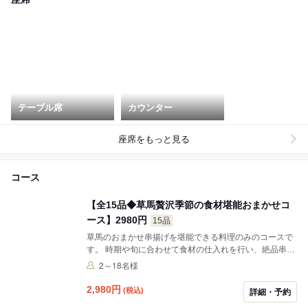
テーブル席
カウンター
座席をもっと見る
コース
【全15品◆草馬贅沢季節の食材堪能おまかせコ
ース】2980円
15品
草馬のおまかせ串揚げを堪能できる料理のみのコースで
す。 時期や旬に合わせて食材の仕入れを行い、絶品串揚
げにして楽しんで頂けます。
2～18名様
2,980
円
(税込)
詳細・予約