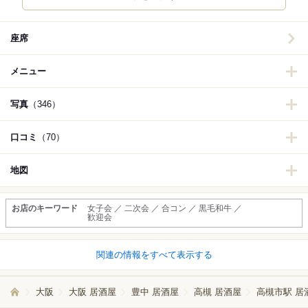
座席
メニュー
写真
（346）
口コミ
（70）
地図
お店のキーワード
女子会 ／ 二次会 ／ 合コン ／ 黒毛和牛 ／
歓迎会
関連の情報をすべて表示する
大阪
大阪 居酒屋
豊中 居酒屋
高槻 居酒屋
高槻市駅 居