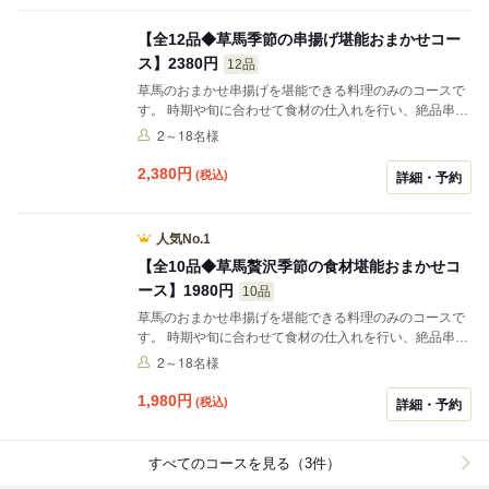
【全12品◆草馬季節の串揚げ堪能おまかせコー
ス】2380円
12品
草馬のおまかせ串揚げを堪能できる料理のみのコースで
す。 時期や旬に合わせて食材の仕入れを行い、絶品串揚
げにして楽しんで頂けます。
2～18名様
2,380
円
(税込)
詳細・予約
人気No.1
【全10品◆草馬贅沢季節の食材堪能おまかせコ
ース】1980円
10品
草馬のおまかせ串揚げを堪能できる料理のみのコースで
す。 時期や旬に合わせて食材の仕入れを行い、絶品串揚
げにして楽しんで頂けます。
2～18名様
1,980
円
(税込)
詳細・予約
すべてのコースを見る（3件）