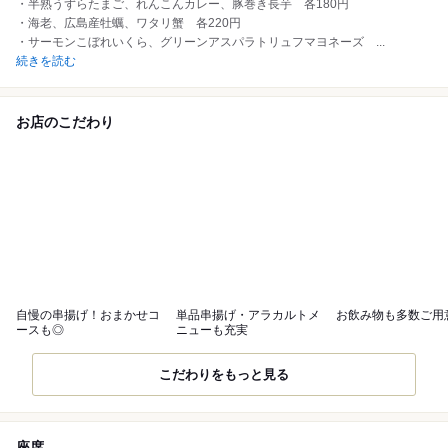
・半熟うずらたまご、れんこんカレー、豚巻き長芋 各180円
・海老、広島産牡蠣、ワタリ蟹 各220円
・サーモンこぼれいくら、グリーンアスパラトリュフマヨネーズ
...
続きを読む
お店のこだわり
自慢の串揚げ！おまかせコ
単品串揚げ・アラカルトメ
お飲み物も多数ご用
ースも◎
ニューも充実
こだわりをもっと見る
座席