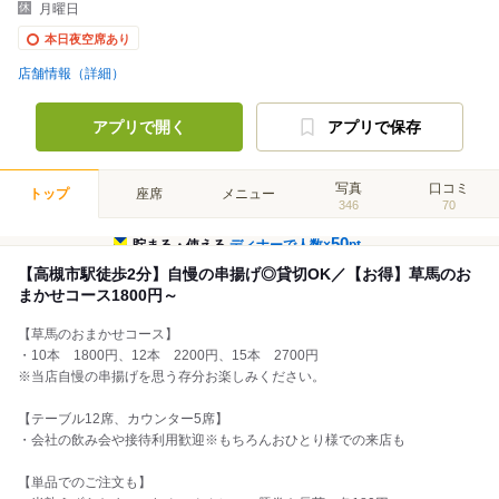
月曜日
本日夜空席あり
店舗情報（詳細）
アプリで開く
アプリで保存
写真
口コミ
トップ
座席
メニュー
346
70
50
貯まる・使える
ディナーで人数×
pt
【高槻市駅徒歩2分】自慢の串揚げ◎貸切OK／【お得】草馬のお
まかせコース1800円～
【草馬のおまかせコース】
・10本 1800円、12本 2200円、15本 2700円
※当店自慢の串揚げを思う存分お楽しみください。
【テーブル12席、カウンター5席】
・会社の飲み会や接待利用歓迎※もちろんおひとり様での来店も
【単品でのご注文も】