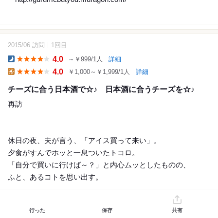
2015/06 訪問
1回目
23
4.0
～￥999/1人
詳細
Dinner
4.0
￥1,000～￥1,999/1人
詳細
Lunch
チーズに合う日本酒で☆♪ 日本酒に合うチーズを☆♪
再訪
休日の夜、夫が言う、「アイス買って来い」。
夕食がすんでホッと一息ついたトコロ。
「自分で買いに行けば～？」と内心ムッとしたものの、
ふと、あるコトを思い出す。
そういえば、フロマジェリー＆チーズバルの【カゼウス】さ
行った
保存
共有
ん、