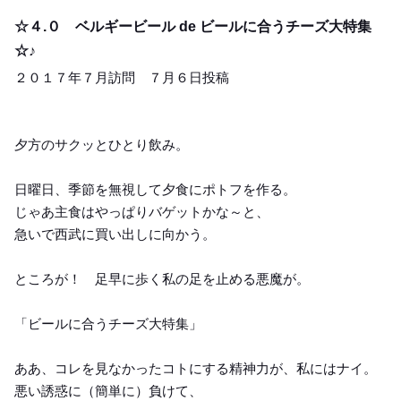
Dinner
☆４.０ ベルギービール de ビールに合うチーズ大特集
☆♪
２０１７年７月訪問 ７月６日投稿
夕方のサクッとひとり飲み。
日曜日、季節を無視して夕食にポトフを作る。
じゃあ主食はやっぱりバゲットかな～と、
急いで西武に買い出しに向かう。
ところが！ 足早に歩く私の足を止める悪魔が。
「ビールに合うチーズ大特集」
ああ、コレを見なかったコトにする精神力が、私にはナイ。
悪い誘惑に（簡単に）負けて、