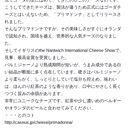
こうしてできたチーズは、製法が違うため正式にはゴーダチ
ーズとはいえないため、「プリマドンナ」としてリリースさ
れました。
そんなプリマドンナですが、その美味しさがすぐにオランダ
で認知され、国境を越え、世界的な人気チーズのなりまし
た。
そしてイギリスのthe Nantwich International Cheese Showで、
見事、最高金賞を受賞しました。
パルミジャーノより熟成期間が短いが、うまみ成分である白
い結晶が断面に多く点在しています。硬さはパルミジャーノ
より柔らかく、しっとりとしていて塩分も控えめ。味わい
は、ほんのり紅茶のような香りがあり、口中にやさしく長く
つづく旨みの余韻があります。
非常にユニークなチーズです。紅茶や少し濃いめのベルギー
やオランダのビールと合わせてみてください。
・・・とのコト
http://caseus.jp/cheese/primadonna/