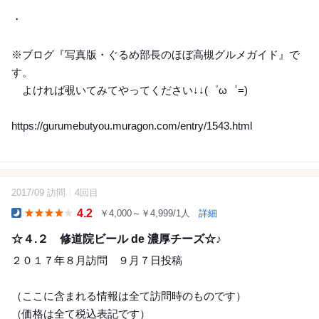
・
※ブログ『写真版・ぐるめ部長のほぼ高槻グルメガイド』で
す。
よければ覗いてみてやってください↓↓(゜ω゜=)
https://gurumebutyou.muragon.com/entry/1543.html
2017/09 訪問
4回目
12
4.2
￥4,000～￥4,999/1人
詳細
Dinner
☆４.２ 修道院ビール de 濃厚チーズ☆♪
２０１７年８月訪問 ９月７日投稿
（ここに含まれる情報は全て訪問時のものです）
（価格は全て税込表記です）