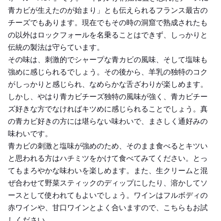
青カビが生えたのが始まり」とも伝えられるフランス最古の
チーズでもあります。現在でもその時の洞窟で熟成されたも
の以外はロックフォールを名乗ることはできず、しっかりと
伝統の製法は守らています。
その味は、刺激的でシャープな青カビの風味、そして塩味も
強めに感じられるでしょう。その後から、羊乳の独特のコク
がしっかりと感じられ、なめらかな舌ざわりが楽しめます。
しかし、やはり青カビチーズ独特の風味が強く、青カビチー
ズ好きな方でなければキツめに感じられることでしょう。真
の青カビ好きの方には堪らない味わいで、まさしく通好みの
味わいです。
青カビの刺激と塩味が強めのため、そのまま食べるとキツい
と思われる方はハチミツをかけて食べてみてください。とっ
てもまろやかな味わいを楽しめます。また、生クリームと混
ぜ合わせて野菜スティックのディップにしたり、溶かしてソ
ースとして使われてもよいでしょう。ワインはフルボディの
赤ワインや、甘口ワインとよく合いますので、こちらもお試
しください。