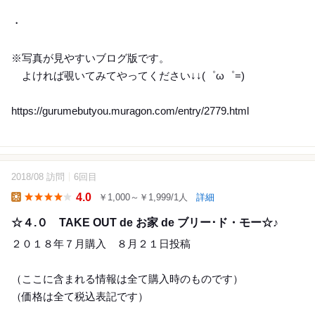
・
※写真が見やすいブログ版です。
よければ覗いてみてやってください↓↓(゜ω゜=)
https://gurumebutyou.muragon.com/entry/2779.html
2018/08 訪問
6回目
18
4.0
￥1,000～￥1,999/1人
詳細
Lunch
☆４.０ TAKE OUT de お家 de ブリー･ド・モー☆♪
２０１８年７月購入 ８月２１日投稿
（ここに含まれる情報は全て購入時のものです）
（価格は全て税込表記です）