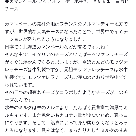
◆カマンベール ブッフォラ 伊 水牛乳 ￥８６１ 白カビ
チーズ
カマンベールの発祥の地はフランスのノルマンディー地方で
すが、世界的な人気チーズになったことで、世界中でイミテ
ーションが造られるようになりました。
日本でも北海道カマンベールなどが有名ですよね！
そんな中で、イタリアのチーズといえばモッツァレラチーズ
がすぐに浮かんでくると思いますが、今ほとんどのモッツァ
レラチーズは牛乳製ですが、元祖モッツァレラチーズは水牛
乳製です。モッツァレラチーズもご存知のとおり世界中で造
られています。
その二つの超有名チーズがコラボしたようなチーズがこのチ
ーズなんです。
水牛のミルクは牛のミルクより、たんぱく質豊富で濃厚でミ
ルキィです。また色合いもカロテン量が少ないため、真っ白
になります。そして、熟成によって身が柔らかくなりとろっ
とろになります。臭みはなく、まったりとしたミルクの甘み