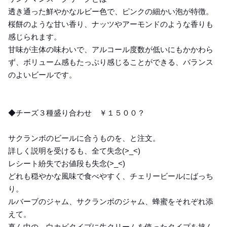
透き通った鮮やかなルビー色で、ピンクの細かい泡が特徴。
桜餅のような甘い香り、ナッツやアーモンドのような香りも
感じられます。
甘味が主体の味わいで、アルコール度数が低いにもかかわら
ず、ボリューム感もたっぷり感じることができる、バランス
のよいビールです。
◆チーズ３種盛り合わせ ￥１５００？
サクランボのビールに合うものを、と注文。
詳しく説明を受けるも、全て失念(>_<)
レシート紛失でお値段も失念(>_<)
どれも穏やかな風味で食べやすく、チェリービールにばっち
り。
ルバーブのジャム、サクランボのジャム、蜂蜜をそれぞれ添
えて。
真ん中の、白カビタイプに生クリームを使ったタイプを挟ん