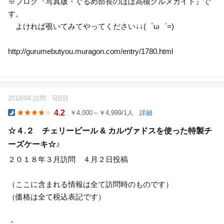
※ブログ『写真版・ぐるめ部長のほぼ高槻グルメガイド』で
す。
よければ覗いてみてやってください↓↓(゜ω゜=)
http://gurumebutyou.muragon.com/entry/1780.html
2018/04 訪問
5回目
6
4.2
￥4,000～￥4,999/1人
詳細
Dinner
☆４.２ チェリービール & カルヴァドスを使った特製チ
ーズケーキ☆♪
２０１８年３月訪問 ４月２日投稿
（ここに含まれる情報は全て訪問時のものです）
（価格は全て税込表記です）
・