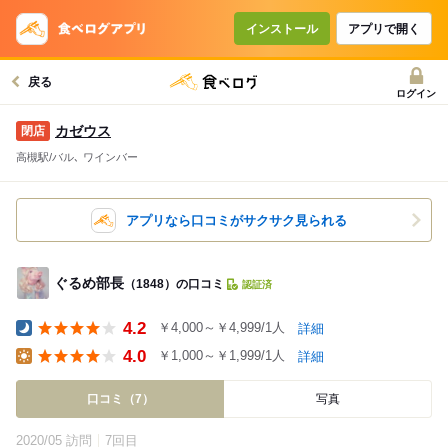
インストール
アプリで開く
戻る
ログイン
カゼウス
高槻駅/バル､ ワインバー
アプリなら口コミがサクサク見られる
ぐるめ部長
（1848）の口コミ
認証済
4.2
￥4,000～￥4,999/1人
詳細
Dinner
4.0
￥1,000～￥1,999/1人
詳細
Lunch
口コミ（7）
写真
2020/05 訪問
7回目