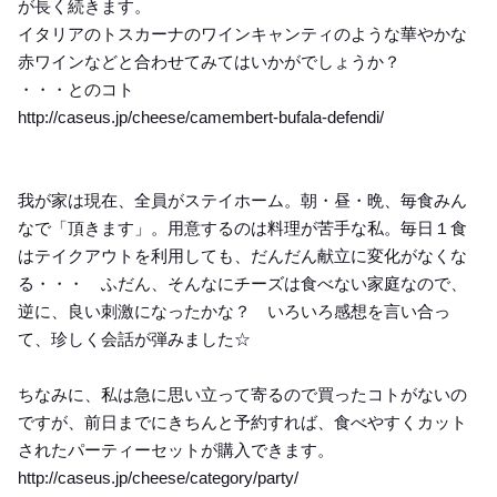
が長く続きます。
イタリアのトスカーナのワインキャンティのような華やかな
赤ワインなどと合わせてみてはいかがでしょうか？
・・・とのコト
http://caseus.jp/cheese/camembert-bufala-defendi/
我が家は現在、全員がステイホーム。朝・昼・晩、毎食みん
なで「頂きます」。用意するのは料理が苦手な私。毎日１食
はテイクアウトを利用しても、だんだん献立に変化がなくな
る・・・ ふだん、そんなにチーズは食べない家庭なので、
逆に、良い刺激になったかな？ いろいろ感想を言い合っ
て、珍しく会話が弾みました☆
ちなみに、私は急に思い立って寄るので買ったコトがないの
ですが、前日までにきちんと予約すれば、食べやすくカット
されたパーティーセットが購入できます。
http://caseus.jp/cheese/category/party/