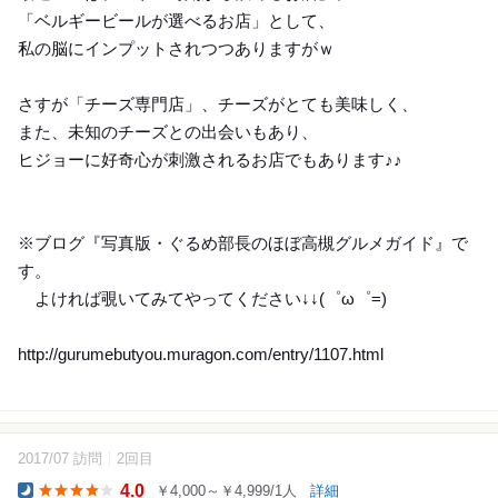
「ベルギービールが選べるお店」として、
私の脳にインプットされつつありますがｗ
さすが「チーズ専門店」、チーズがとても美味しく、
また、未知のチーズとの出会いもあり、
ヒジョーに好奇心が刺激されるお店でもあります♪♪
※ブログ『写真版・ぐるめ部長のほぼ高槻グルメガイド』で
す。
よければ覗いてみてやってください↓↓(゜ω゜=)
http://gurumebutyou.muragon.com/entry/1107.html
2017/07 訪問
2回目
12
4.0
￥4,000～￥4,999/1人
詳細