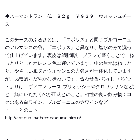
◆スーマントラン 仏 ８２ｇ ￥９２９ ウォッシュチー
ズ
このチーズのふるさとは、「エポワス」と同じブルゴーニュ
のアルマンスの谷。「エポワス」と異なり、塩水のみで洗っ
て仕上げています。表皮は3週間以上ブラシで磨くことで、ね
っとりとしたオレンジ色に輝いています。中の生地はねっと
り。やさしい風味とウォッシュの力強さが一体化しています
が、比較的おだやかな味わいです。合わせるパンは、バゲッ
トよりは、ヴィエノワーズ(ブリオッシュやクロワッサンなど)
と一緒にいただくのが正式とのこと。相性の良い飲み物：コ
クのある白ワイン、ブルゴーニュの赤ワインなど
・・・とのコト
http://caseus.jp/cheese/soumaintrain/