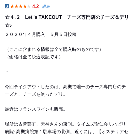
4.2
詳細
Dinner
☆４.２ Let 's TAKEOUT チーズ専門店のチーズ＆デリ
☆♪
２０２０年４月購入 ５月５日投稿
（ここに含まれる情報は全て購入時のものです）
（価格は全て税込表記です）
・
今回テイクアウトしたのは、高槻で唯一のチーズ専門店のチ
ーズと、チーズを使ったデリ。
最近はフランスワインも販売。
場所は古曽部町、天神さんの東側。タイムズ愛仁会リハビリ
病院･高槻病院第１駐車場の北側。近くには、【オステリアセ