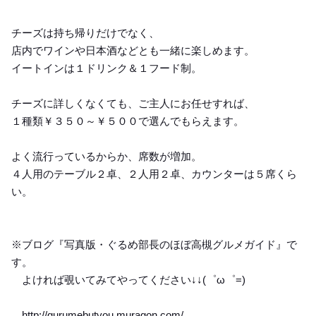
チーズは持ち帰りだけでなく、
店内でワインや日本酒などとも一緒に楽しめます。
イートインは１ドリンク＆１フード制。
チーズに詳しくなくても、ご主人にお任せすれば、
１種類￥３５０～￥５００で選んでもらえます。
よく流行っているからか、席数が増加。
４人用のテーブル２卓、２人用２卓、カウンターは５席くら
い。
※ブログ『写真版・ぐるめ部長のほぼ高槻グルメガイド』で
す。
よければ覗いてみてやってください↓↓(゜ω゜=)
http://gurumebutyou.muragon.com/