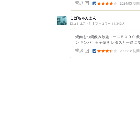
2024/03 訪問
？
7
しばちゃんまん
口コミ 2,714件
フォロワー 11,343人
焼肉もつ鍋飲み放題コース５０００ 飲
ン キンパ、玉子焼き レタスと一緒に食
2022/12 訪問
？
0