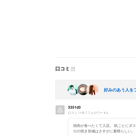
口コミ
？
好みのあう人を
3351d3
口コミ 11件
フォロワー 4人
焼肉が食べたくて入店。 机ごとにダ
ロの焼き加減はさすがに素晴らしい。 