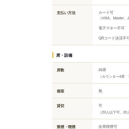
カード可
支払い方法
（VISA、Master
電子マネー不可
QRコード決済不
席・設備
26席
席数
（カウンター4席 
無
個室
可
貸切
（20人以下可、20
全席喫煙可
禁煙・喫煙