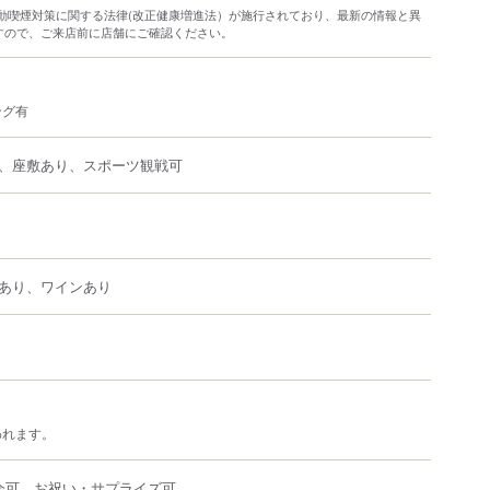
り受動喫煙対策に関する法律(改正健康増進法）が施行されており、最新の情報と異
すので、ご来店前に店舗にご確認ください。
ング有
、座敷あり、スポーツ観戦可
あり、ワインあり
われます。
会可、お祝い・サプライズ可