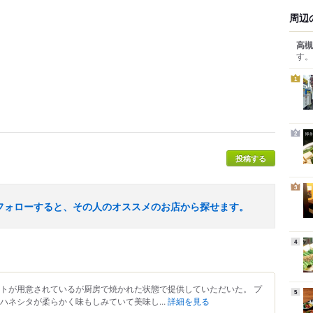
周辺
高槻
す。
1
2
投稿する
3
フォローすると、その人のオススメのお店から探せます。
4
ストが用意されているが厨房で焼かれた状態で提供していただいた。 プ
5
ハネシタが柔らかく味もしみていて美味し...
詳細を見る