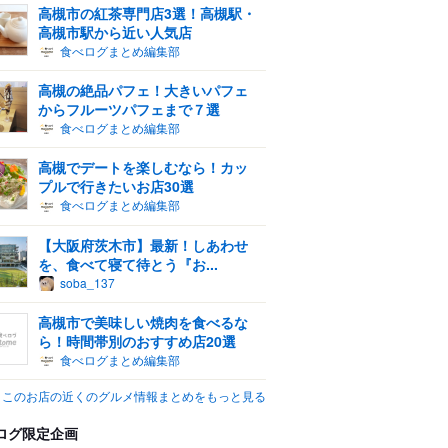
高槻市の紅茶専門店3選！高槻駅・
高槻市駅から近い人気店
食べログまとめ編集部
高槻の絶品パフェ！大きいパフェ
からフルーツパフェまで７選
食べログまとめ編集部
高槻でデートを楽しむなら！カッ
プルで行きたいお店30選
食べログまとめ編集部
【大阪府茨木市】最新！しあわせ
を、食べて寝て待とう『お...
soba_137
高槻市で美味しい焼肉を食べるな
ら！時間帯別のおすすめ店20選
食べログまとめ編集部
このお店の近くのグルメ情報まとめをもっと見る
ログ限定企画