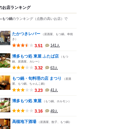
のお店ランキング
×もつ鍋
のランキング
（点数の高いお店）
で
たかつきレバー
（居酒屋、もつ鍋、串焼
き）
3.51
141
人
博多もつ処 東屋 ふたば店
（もつ
鍋、居酒屋、カレー）
3.32
63
人
もつ鍋・旬料理の店 まつり
（居酒
屋、もつ鍋、ちゃんこ鍋）
3.23
41
人
博多もつ処 東屋
（もつ鍋、ホルモン）
3.16
49
人
高槻地下酒場
（居酒屋、餃子、もつ鍋）