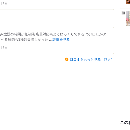
1回
み放題の時間が無制限 店員対応もよくゆっくりできる つけ出しがタ
べる焼肉も3種類美味しかった ...
詳細を見る
1回
口コミ
をもっと見る （
7
人）
この