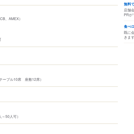
無料
店舗
PRが
、JCB、AMEX）
食べ
既に
きま
可
テーブル10席 座敷12席）
人～50人可）