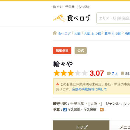
輪々や - 千里丘（もつ鍋）
食べログ
食べログ
大阪
大阪 もつ鍋
豊中 もつ鍋
高
掲載保留
公式
輪々や
3.07
7
人
25
このお店は休業期間が未確定、移転・閉店の事
おります。
店舗の掲載情報に関して
最寄り駅：
千里丘駅
[
大阪
]
ジャンル：
もつ
予算：
￥2,000～￥2,999
-
トップ
メニ