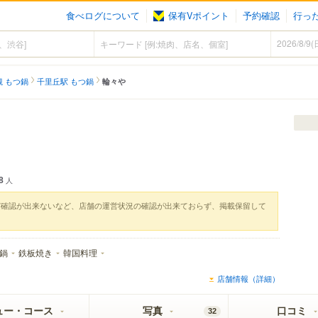
食べログについて
保有Vポイント
予約確認
行っ
槻 もつ鍋
千里丘駅 もつ鍋
輪々や
8
人
実確認が出来ないなど、店舗の運営状況の確認が出来ておらず、掲載保留して
鍋
鉄板焼き
韓国料理
店舗情報（詳細）
ュー・コース
写真
口コミ
32