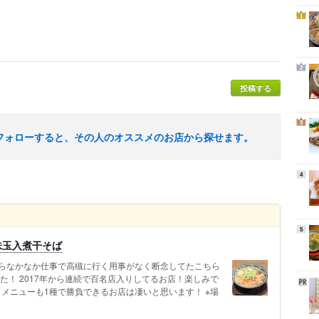
1
2
投稿する
3
フォローすると、その人のオススメのお店から探せます。
4
5
味玉入煮干そば
らなかなか仕事で高槻に行く用事がなく断念してたこちら
た！ 2017年から連続で百名店入りしてるお店！楽しみで
 メニューも1種で勝負できるお店は凄いと思います！ ※場