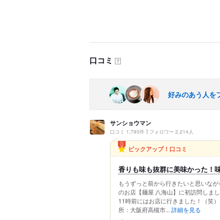
口コミ
？
好みのあう人を
サンショウマン
口コミ 1,793件
フォロワー 2,214人
ピックアップ！口コミ
香りも味も抜群に美味かった！
もうずっと前から行きたいと思いなが
のお店【麺屋 八海山】に初訪問しまし
11時前にはお店に行きました！（笑）
所：大阪府高槻市...
詳細を見る