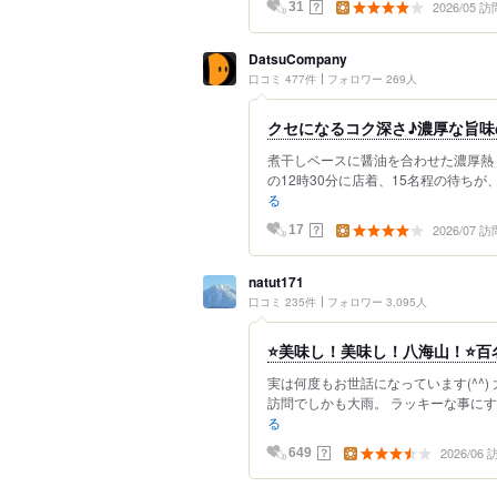
2026/05 訪
？
31
DatsuCompany
口コミ 477件
フォロワー 269人
クセになるコク深さ♪濃厚な旨味
煮干しベースに醤油を合わせた濃厚熱々
の12時30分に店着、15名程の待ちが
る
2026/07 訪
？
17
natut171
口コミ 235件
フォロワー 3,095人
⭐️美味し！美味し！八海山！⭐️百
実は何度もお世話になっています(^^
訪問でしかも大雨。 ラッキーな事にすぐ
る
2026/06
？
649