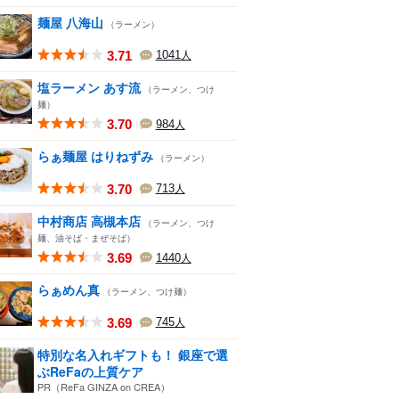
麺屋 八海山
（ラーメン）
3.71
1041
人
塩ラーメン あす流
（ラーメン、つけ
麺）
3.70
984
人
らぁ麺屋 はりねずみ
（ラーメン）
3.70
713
人
中村商店 高槻本店
（ラーメン、つけ
麺、油そば・まぜそば）
3.69
1440
人
らぁめん真
（ラーメン、つけ麺）
3.69
745
人
特別な名入れギフトも！ 銀座で選
ぶReFaの上質ケア
PR（ReFa GINZA on CREA）