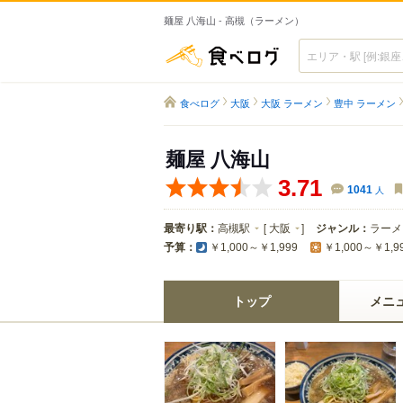
麺屋 八海山 - 高槻（ラーメン）
食べログ
食べログ
大阪
大阪 ラーメン
豊中 ラーメン
麺屋 八海山
3.71
1041
人
最寄り駅：
高槻駅
[
大阪
]
ジャンル：
ラーメ
予算：
￥1,000～￥1,999
￥1,000～￥1,9
トップ
メニ