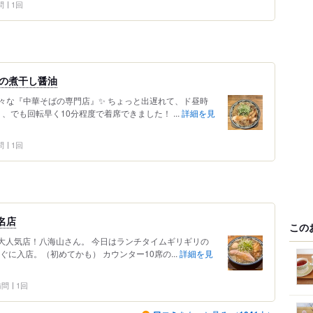
問
1回
の煮干し醤油
な『中華そばの専門店』✨️ ちょっと出遅れて、ド昼時
、、でも回転早く10分程度で着席できました！ ...
詳細を見
問
1回
名店
この
) 大人気店！八海山さん。 今日はランチタイムギリギリの
に入店。（初めてかも） カウンター10席の...
詳細を見
 訪問
1回