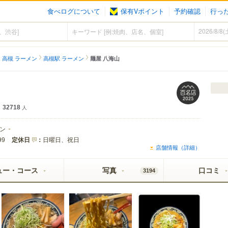
食べログについて
保有Vポイント
予約確認
行っ
高槻 ラーメン
高槻駅 ラーメン
麺屋 八海山
32718
人
ン
定休日
：
日曜日、祝日
99
店舗情報（詳細）
ュー・コース
写真
口コミ
3194