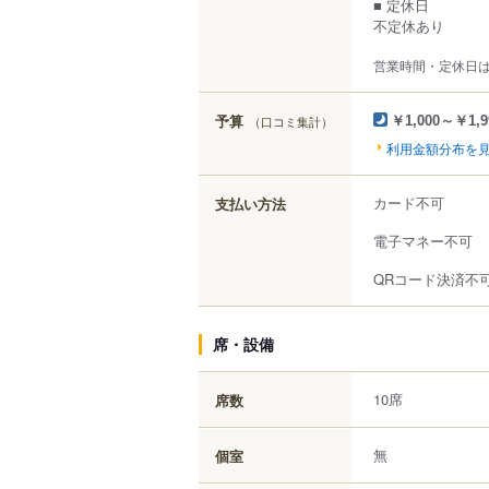
■ 定休日
不定休あり
営業時間・定休日
予算
（口コミ集計）
￥1,000～￥1,9
利用金額分布を
カード不可
支払い方法
電子マネー不可
QRコード決済不
席・設備
10席
席数
無
個室