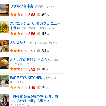
リザルブ珈琲店
（喫茶店、カフェ）
3.68
264
人
スパニッシュバル＆カフェ ニュー
トラル
（スペイン料理、カフェ、バル）
3.56
153
人
ぶいえいと
（カフェ、喫茶店、カレー）
3.53
281
人
氷とお芋の専門店 らんらん
（洋菓
子、かき氷、カフェ）
3.52
188
人
FARMER'S KITCHEN
（カフェ、ピ
ザ、パスタ）
3.49
358
人
「持ち家を売る時のNG行為」知
ってるだけで得する事とは
PR（イエウール）