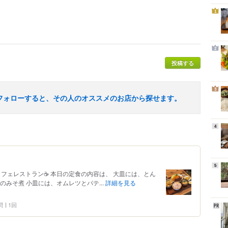
1
2
投稿する
3
フォローすると、その人のオススメのお店から探せます。
4
5
フェレストラン️☕️ 本日の定食の内容は、 大皿には、とん
みそ煮 小皿には、オムレツとパテ...
詳細を見る
問
1回