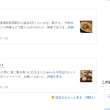
急電鉄富田駅から徒歩3分くらいかな。駅チカ。 10年以
フェ特集などで取り上げられたり、検索で出てき...
詳細
問
1回
い！
に 夜ご飯を食べに行きました(๑˃̵ᴗ˂̵) 今回はCセット
ボリューミーで、お腹いっぱいに...
詳細を見る
この
問
1回
口コミ
をもっと見る （
103
人）