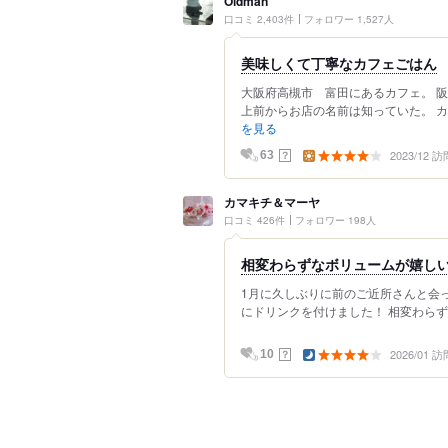
Oldman
口コミ 2,403件
フォロワー 1,527人
美味しくて丁寧なカフェごはん
大阪府高槻市 富田にあるカフェ。 阪
上前からお店の名前は知っていた。 カ
を見る
2023/12 訪
？
63
カマキチ＆マーヤ
口コミ 426件
フォロワー 198人
相変わらずなボリュームが嬉し
1月に久しぶりに前のご近所さんと会った時
にドリンクを付けました！ 相変わらず
2026/01 訪
？
10