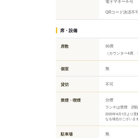
電子マネー不可
QRコード決済不
席・設備
30席
席数
（カウンター4席、
無
個室
不可
貸切
分煙
禁煙・喫煙
ランチは禁煙 2階
2020年4月1日よ
なる場合がございま
無
駐車場