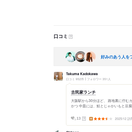
口コミ
？
好みのあう人を
Takuma Kadokawa
口コミ 952件
フォロワー 351人
古民家ランチ
大阪駅から30分ほど、 路地裏に佇むカ
かつ 中皿には、鮭とじゃかいもと豆腐の
2025/12 訪
？
13