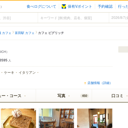
食べログについて
保有Vポイント
予約確認
行っ
ェ）
槻 カフェ
富田駅 カフェ
カフェ ピグリッチ
RICH）
3595
人
ケーキ
イタリアン
店舗情報（詳細）
ュー・コース
写真
口コミ
450