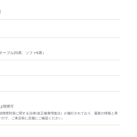
可
テーブル20席、ソファ6席）
は喫煙可
り受動喫煙対策に関する法律(改正健康増進法）が施行されており、最新の情報と異
すので、ご来店前に店舗にご確認ください。