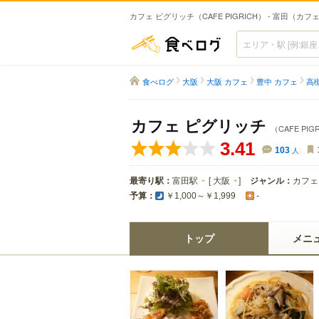
カフェ ピグリッチ（CAFE PIGRICH） - 富田（カフ
食べログ
食べログ
大阪
大阪 カフェ
豊中 カフェ
高
カフェ ピグリッチ
（CAFE PIG
3.41
103
人
最寄り駅：
富田駅
[
大阪
]
ジャンル：
カフェ
予算：
￥1,000～￥1,999
-
トップ
メニ