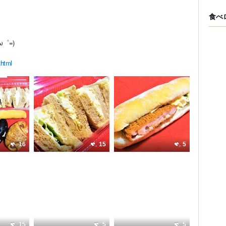
食べ
゜=)
.html
16
15
5
15
5
5