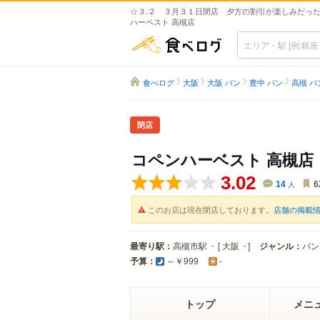
☆３.２ ３月３１日閉店 夕方の割引が楽しみだったの
ハーベスト 高槻店
食べログ
食べログ
大阪
大阪 パン
豊中 パン
高槻 パ
閉店
コペンハーベスト 高槻店
3.02
14
人
6
このお店は現在閉店しております。
店舗の掲載
最寄り駅：
高槻市駅
[
大阪
]
ジャンル：
パン
予算：
～￥999
-
トップ
メニ