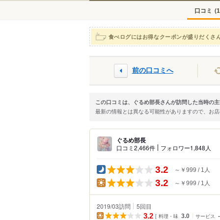
口コミ
(
1
食べログにはお得なクーポンが盛りだくさ
前の口コミへ
この口コミは、ぐるめ部長さんが訪問した当時の主
最新の情報とは異なる可能性がありますので、お
ぐるめ部長
口コミ2,466件
フォロワー1,848人
3.2
～￥999
1人
3.2
～￥999
1人
2019/03訪問
5
回目
3.2
料理・味
3.0
サービス
-