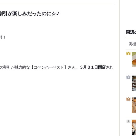
割引が楽しみだったのに☆♪
周辺
す）
高槻
1
の割引が魅力的な【コペンハーベスト】さん、
３月３１日閉店
され
2
3
4