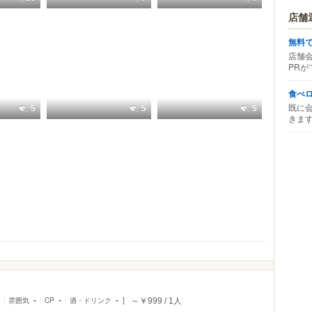
店舗
無料
店舗
PRが
食べ
既に
5
5
5
きま
雰囲気
-
CP
-
酒・ドリンク
-
～￥999
1人