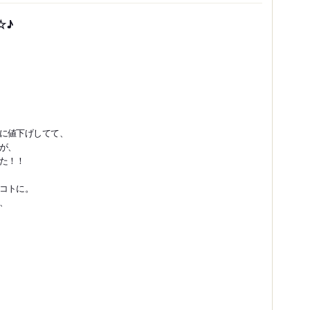
☆♪
に値下げしてて、
が、
た！！
コトに。
、