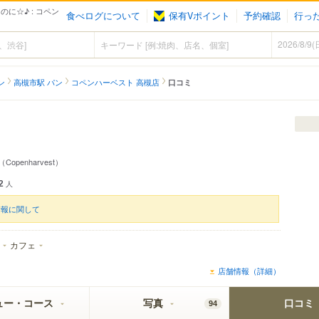
に☆♪ : コペン
食べログについて
保有Vポイント
予約確認
行っ
ン
高槻市駅 パン
コペンハーベスト 高槻店
口コミ
（Copenharvest）
2
人
情報に関して
カフェ
店舗情報（詳細）
ュー・コース
写真
口コミ
94