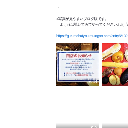
・
※写真が見やすいブログ版です。
よければ覗いてみてやってください↓↓(゜ω
https://gurumebutyou.muragon.com/entry/2132
14
5