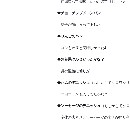
前回買って美味しかったのでリピート♪
◆
チョコチップメロンパン
息子が気に入ってました
◆
りんごのパン
コレもわりと美味しかった♪
◆
無花果クルミだったかな？
具の配置に偏りが・・・
◆
ハムのデニッシュ
（もしかしてクロワッサ
マヨコーンも入ってたかな？
◆
ソーセージのデニッシュ
（もしかしてクロ
全体の大きさとソーセージの太さが釣り合