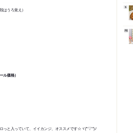
5
段はうろ覚え）
ール価格）
と入っていて、イイカンジ、オススメです☆ヾ(*'▽'*)ﾉ