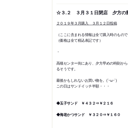
☆３.２ ３月３１日閉店 夕方の
２０１９年３月購入 ３月１２日投稿
（ここに含まれる情報は全て購入時のもので
（価格は全て税込表記です）
・
高槻センター街にあり、夕方早めの時刻から
るそうです。
最後かもしれないお買い物を。(´･ω･`)
この日はサンドイッチ半額・・・
◆玉子サンド ￥４３２⇒￥２１６
◆海老かつサンド ￥３２０⇒￥１６０