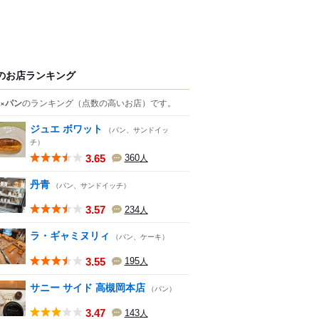
のお店ランキング
×パン
のランキング
（点数の高いお店）
です。
ジュエ ボワット
（パン、サンドイッ
チ）
3.65
360
人
丹青
（パン、サンドイッチ）
3.57
234
人
ラ・ギャミヌリィ
（パン、ケーキ）
3.55
195
人
サニー サイド 高槻岡本店
（パン）
3.47
143
人