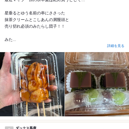
星垂るとゆう名前の串にささった
抹茶クリームとこしあんの屑饅頭と
売り切れ必須のみたらし団子！！
みた...
詳細を見る
ダックス馬鹿