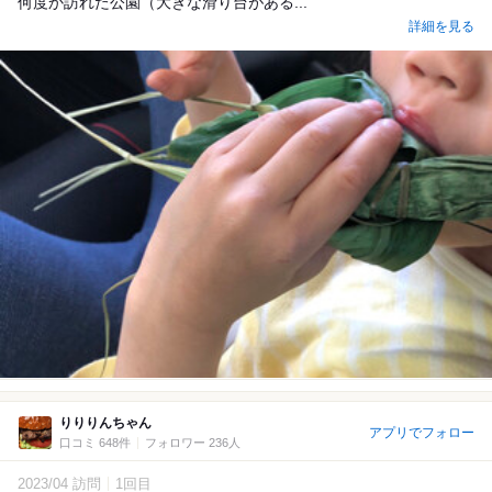
何度か訪れた公園（大きな滑り台がある...
詳細を見る
りりりんちゃん
アプリでフォロー
口コミ 648件
フォロワー 236人
2023/04 訪問
1回目