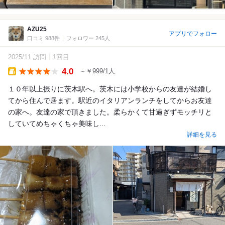
AZU25
アプリでフォロー
口コミ 988件
フォロワー 245人
2025/11 訪問
1回目
4.0
～￥999/1人
Takeout
１０年以上振りに茨木駅へ。茨木には小学校からの友達が結婚し
てから住んで居ます。駅近のイタリアンランチをしてからお友達
の家へ。友達の家で頂きました。柔らかくて甘過ぎずモッチリと
していてめちゃくちゃ美味し...
詳細を見る