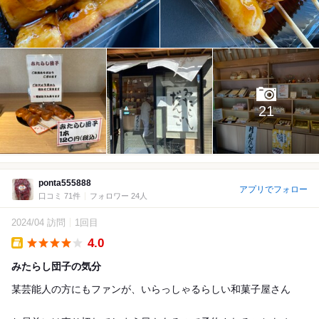
21
ponta555888
アプリでフォロー
口コミ 71件
フォロワー 24人
2024/04 訪問
1回目
4.0
Takeout
みたらし団子の気分
某芸能人の方にもファンが、いらっしゃるらしい和菓子屋さん