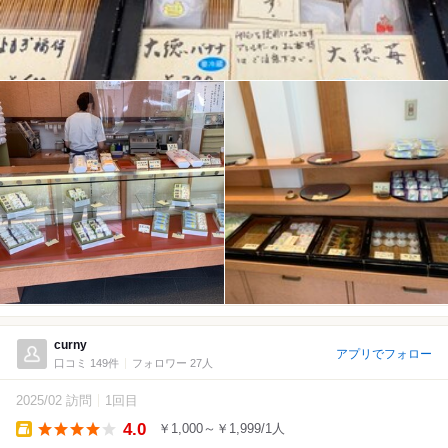
curny
アプリでフォロー
口コミ 149件
フォロワー 27人
2025/02 訪問
1回目
4.0
￥1,000～￥1,999/1人
Takeout