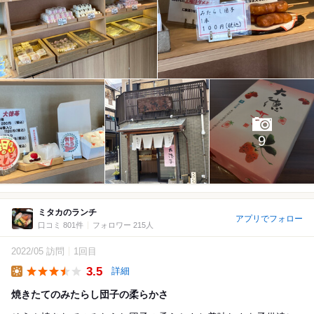
9
ミタカのランチ
アプリでフォロー
口コミ 801件
フォロワー 215人
2022/05 訪問
1回目
3.5
詳細
Lunch
焼きたてのみたらし団子の柔らかさ