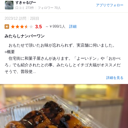
すきゃるぴー
アプリでフォロー
口コミ 273件
フォロワー 70人
2023/12 訪問
2回目
3.5
～￥999/1人
詳細
Lunch
みたらしナンバーワン
おもたせで頂いたお味が忘れられず、実店舗に伺いました。
○概要
住宅街に和菓子屋さんがあります。「よーいドン」や「おかべ
ろ」でも紹介されたとの事。みたらしとイチゴ大福がオススメだ
そうで、普段使...
詳細を見る