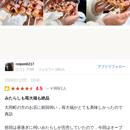
reipon0217
アプリでフォロー
口コミ 773件
フォロワー 1001人
2026/03 訪問
1回目
4.5
～￥999/1人
Takeout
みたらしも苺大福も絶品
大同町の方のお店に前回伺い，苺大福がとても美味しかったので
再訪
前回は昼過ぎに伺いみたらしが完売していたので，今回はオープ