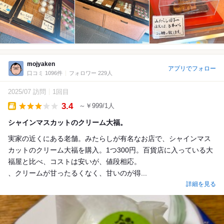
mojyaken
アプリでフォロー
口コミ 1096件
フォロワー 229人
2025/07 訪問
1回目
3.4
～￥999/1人
Takeout
シャインマスカットのクリーム大福。
実家の近くにある老舗。みたらしが有名なお店で、シャインマス
カットのクリーム大福を購入。1つ300円。百貨店に入っている大
福屋と比べ、コストは安いが、値段相応。
、クリームが甘ったるくなく、甘いのが得...
詳細を見る