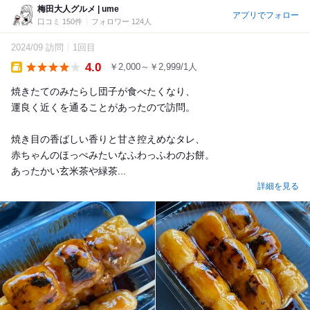
梅田大人グルメ | ume
アプリでフォロー
口コミ 150件
フォロワー 124人
2024/09 訪問
1回目
4.0
￥2,000～￥2,999/1人
Takeout
焼きたてのみたらし団子が食べたくなり、
運良く近くを通ることがあったので訪問。
焼き目の香ばしい香りと甘さ控えめなタレ、
赤ちゃんのほっぺみたいなふわっふわのお餅。
あったかい玄米茶や緑茶...
詳細を見る