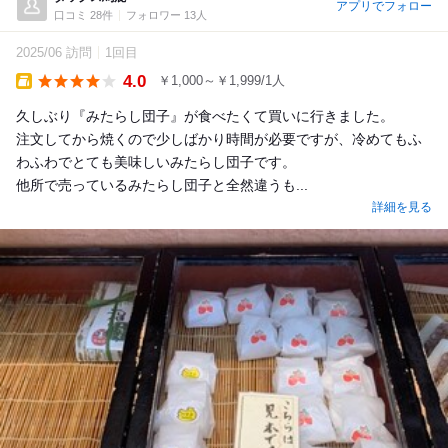
アプリでフォロー
口コミ 28件
フォロワー 13人
2025/06 訪問
1回目
4.0
￥1,000～￥1,999/1人
Takeout
久しぶり『みたらし団子』が食べたくて買いに行きました。
注文してから焼くので少しばかり時間が必要ですが、冷めてもふ
わふわでとても美味しいみたらし団子です。
他所で売っているみたらし団子と全然違うも...
詳細を見る