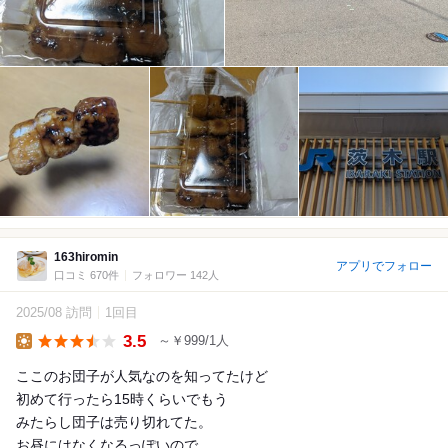
163hiromin
アプリでフォロー
口コミ 670件
フォロワー 142人
2025/08 訪問
1回目
3.5
～￥999/1人
Lunch
ここのお団子が人気なのを知ってたけど
初めて行ったら15時くらいでもう
みたらし団子は売り切れてた。
お昼にはなくなるっぽいので