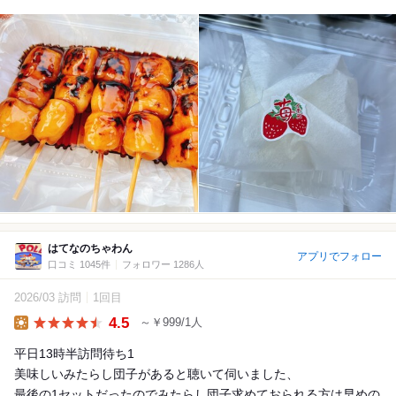
はてなのちゃわん
アプリでフォロー
口コミ 1045件
フォロワー 1286人
2026/03 訪問
1回目
4.5
～￥999/1人
Lunch
平日13時半訪問待ち1
美味しいみたらし団子があると聴いて伺いました、
最後の1セットだったのでみたらし団子求めておられる方は早めの