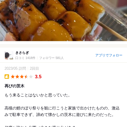
きさらぎ
アプリでフォロー
口コミ 1418件
フォロワー 581人
2023/05 訪問
2回目
3.5
Takeout
再びの茨木
もう来ることはないかと思っていた。
高槻の鯉のぼり祭りを観に行こうと家族で出かけたものの、激込
みで駐車できず、諦めて懐かしの茨木に遊びに来たのだった。