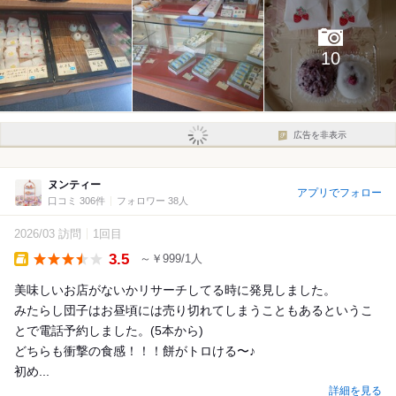
10
広告を非表示
ヌンティー
アプリでフォロー
口コミ 306件
フォロワー 38人
2026/03 訪問
1回目
3.5
～￥999/1人
Takeout
美味しいお店がないかリサーチしてる時に発見しました。
みたらし団子はお昼頃には売り切れてしまうこともあるというこ
とで電話予約しました。(5本から)
どちらも衝撃の食感！！！餅がトロける〜♪
初め...
詳細を見る