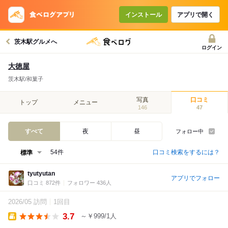
インストール
アプリで開く
茨木駅グルメへ
ログイン
大徳屋
茨木駅/和菓子
写真
口コミ
トップ
メニュー
146
47
すべて
夜
昼
フォロー中
口コミ検索をするには？
54件
tyutyutan
アプリでフォロー
口コミ 872件
フォロワー 436人
2026/05 訪問
1回目
3.7
～￥999/1人
Takeout