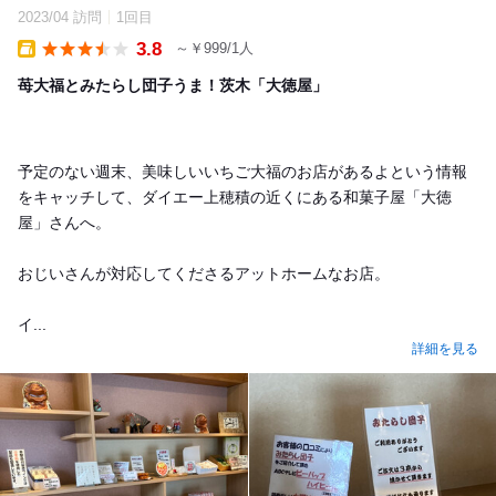
2023/04 訪問
1回目
3.8
～￥999/1人
Takeout
苺大福とみたらし団子うま！茨木「大徳屋」
予定のない週末、美味しいいちご大福のお店があるよという情報
をキャッチして、ダイエー上穂積の近くにある和菓子屋「大徳
屋」さんへ。
おじいさんが対応してくださるアットホームなお店。
イ...
詳細を見る