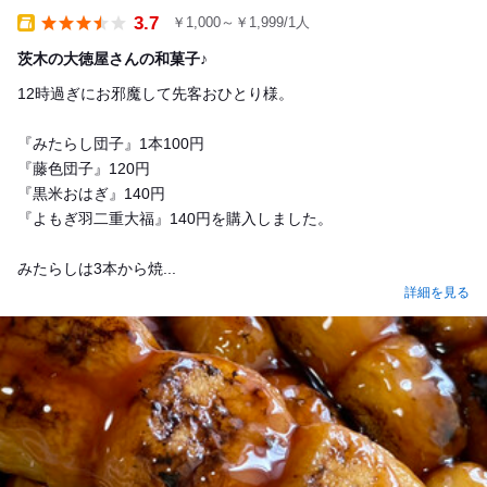
3.7
￥1,000～￥1,999/1人
Takeout
茨木の大徳屋さんの和菓子♪
12時過ぎにお邪魔して先客おひとり様。
『みたらし団子』1本100円
『藤色団子』120円
『黒米おはぎ』140円
『よもぎ羽二重大福』140円を購入しました。
みたらしは3本から焼...
詳細を見る