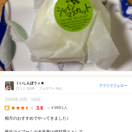
くいしんぼう☺︎★
アプリでフォロー
口コミ 152件
フォロワー 54人
2025/06 訪問
1回目
3.6
～￥999/1人
Takeout
相方のおすすめでやってきました♪
最近マイブームの水羊羹は絶対買うとして…