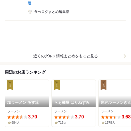
選
食べログまとめ編集部
近くのグルメ情報まとめをもっと見る
周辺のお店ランキング
1
1
3
塩ラーメン あす流
らぁ麺屋 はりねずみ
彩色ラーメンき
高槻本店
ラーメン
ラーメン
ラーメン
3.70
3.70
3.68
984人
713人
1578人