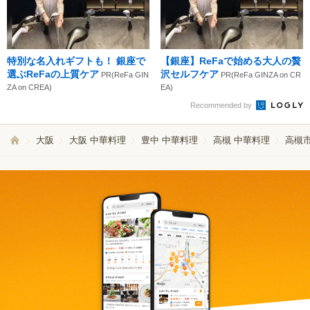
特別な名入れギフトも！ 銀座で
【銀座】ReFaで始める大人の贅
選ぶReFaの上質ケア
沢セルフケア
PR(ReFa GIN
PR(ReFa GINZA on CR
ZA on CREA)
EA)
Recommended by
大阪
大阪 中華料理
豊中 中華料理
高槻 中華料理
高槻市