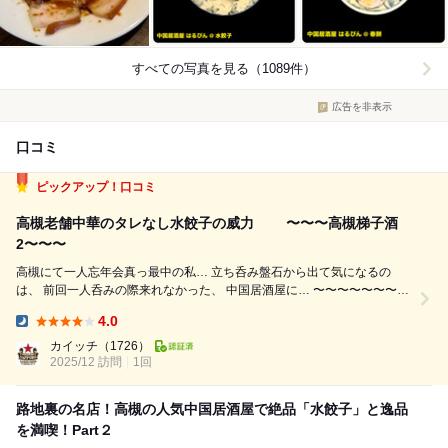
すべての写真を見る（1089件）
広告を非表示
口コミ
ピックアップ！口コミ
高槻老舗中華のタレなし水餃子の威力 〜〜〜高槻梯子酒
2〜〜〜
高槻にて一人忘年会真っ最中の私… 立ち呑み盤石から出て気になるの
は、 前回一人呑みの際来れなかった、 中国居酒屋に… 〜〜〜〜〜〜〜は
るぴん〜〜〜〜〜〜〜 我が街茨木にも…哈爾濱（ハルビン）が、 あるが
4.0
別店、関係は無いだろう… しかしどちらも同じ特徴…いや突出した、 名
Dinner:
物メニ...
カイッチ
（1726）
2025/12 訪問
1回
路地裏の名店！高槻の人気中国居酒屋で絶品「水餃子」と逸品
を満喫！Part２