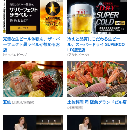
PR
PR
完璧な生ビール体験を。ザ・パ
冷えと品質にこだわる生ビー
ーフェクト黒ラベルが飲めるお
ル。スーパードライ SUPERCO
店
LD認定店
(サッポロビール)
(アサヒビール)
五鉄
土佐料理 司 阪急グランドビル店
(北新地/居酒屋)
(梅田/割烹)