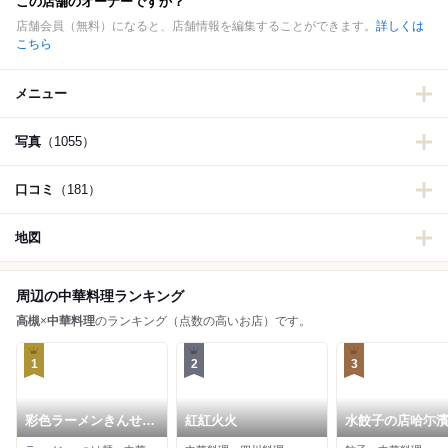
この店舗のオーナーですか？
店舗会員（無料）になると、店舗情報を編集することができます。
詳しくは
こちら
メニュー
写真
（1055）
口コミ
（181）
地図
周辺の中華料理ランキング
高槻
×
中華料理
のランキング（点数の高いお店）です。
1
2
3
彩色ラーメンきんせい
紅紅火火
水餃子の店哈尓
高槻本店