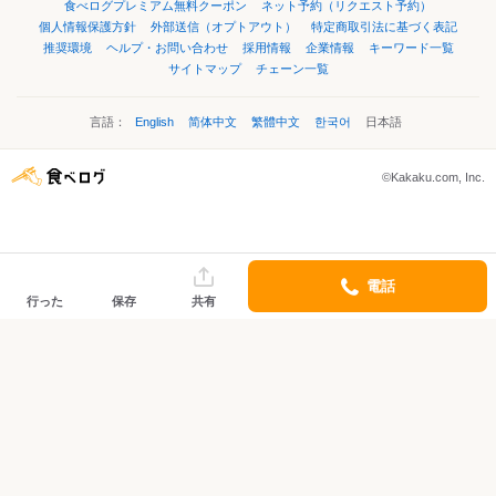
食べログプレミアム無料クーポン
ネット予約（リクエスト予約）
個人情報保護方針
外部送信（オプトアウト）
特定商取引法に基づく表記
推奨環境
ヘルプ・お問い合わせ
採用情報
企業情報
キーワード一覧
サイトマップ
チェーン一覧
言語：
English
简体中文
繁體中文
한국어
日本語
©Kakaku.com, Inc.
電話
行った
保存
共有