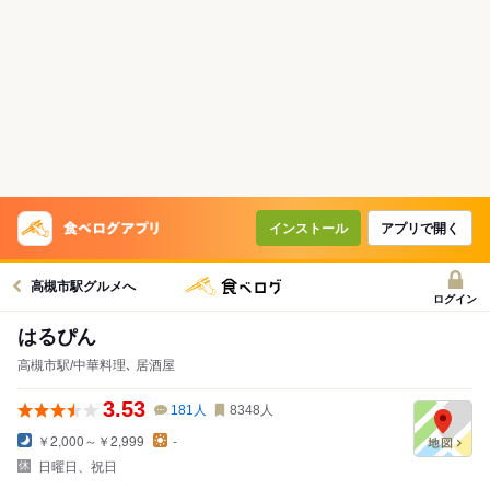
インストール
アプリで開く
高槻市駅グルメへ
ログイン
はるぴん
高槻市駅/中華料理､ 居酒屋
3.53
181
人
8348
人
￥2,000～￥2,999
-
日曜日、祝日