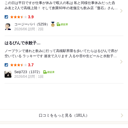
この日は平日ですが仕事が休みで暇人の私は 私と同様仕事休みだった呑
み友と2人で高槻上陸！ そして創業60年の老舗立ち飲み店『盤石』さんに
お邪魔して美味しい逸品と...
3.9
Dinner:
コージーパパ
（5259）
2026/06 訪問
2回
はるぴんで水餃子…
ノープランで連れと飲みに行って高槻駅界隈を歩いてたらはるぴんで席が
空いている ラッキーです 速攻で入ります 入るや否や生ビールと水餃子を
注文です ビールが来たところで、おす...
3.7
Dinner:
Seiji723
（1372）
2026/04 訪問
1回
口コミをもっと見る（181人）