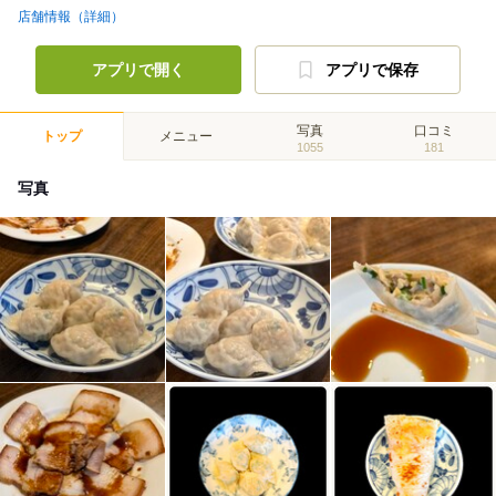
店舗情報（詳細）
アプリで開く
アプリで保存
写真
口コミ
トップ
メニュー
1055
181
写真