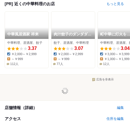
[PR] 近くの中華料理のお店
もっと見る
中華風居酒家 祥来
肉汁餃子のダンダダン
町中華に灯火を
高槻店
ShinShin
中華料理、居酒屋、餃子
餃子、居酒屋、中華料理
中華料理、居酒屋、
3.37
3.07
3.04
￥2,000～￥2,999
￥2,000～￥2,999
￥3,000～￥3,999
Dinner:
Dinner:
Dinner:
～￥999
～￥999
￥1,000～￥1,999
Lunch:
Lunch:
Lunch:
112人
77人
12人
広告を非表示
店舗情報（詳細）
編集
アクセス
住所を編集