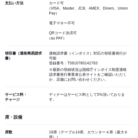
支払い方法
カード可
（VISA、Master、JCB、AMEX、Diners、Union
Pay）
電子マネー不可
QRコード決済可
（au PAY）
領収書（適格簡易請求
適格請求書（インボイス）対応の領収書発行が
書）
可能
登録番号：T5810780142783
※最新の登録状況は国税庁インボイス制度適格
請求書発行事業者公表サイトをご確認いただく
か、店舗にお問い合わせください。
サービス料・
ディナーはサービス料として5%頂いておりま
チャージ
す。
席・設備
席数
18席（テーブル14席、カウンター４席（最大６
席））