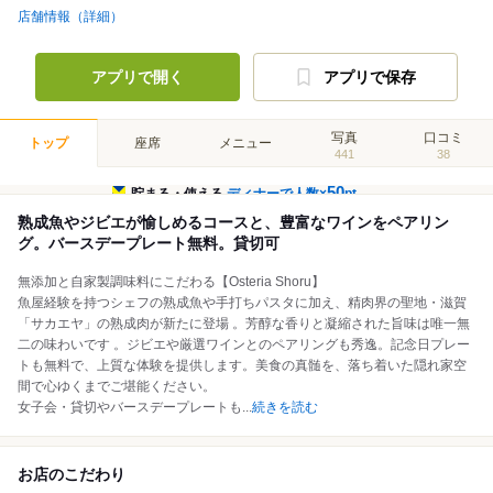
店舗情報（詳細）
アプリで開く
アプリで保存
写真
口コミ
トップ
座席
メニュー
441
38
50
貯まる・使える
ディナーで人数×
pt
熟成魚やジビエが愉しめるコースと、豊富なワインをペアリン
グ。バースデープレート無料。貸切可
無添加と自家製調味料にこだわる【Osteria Shoru】
魚屋経験を持つシェフの熟成魚や手打ちパスタに加え、精肉界の聖地・滋賀
「サカエヤ」の熟成肉が新たに登場 。芳醇な香りと凝縮された旨味は唯一無
二の味わいです 。ジビエや厳選ワインとのペアリングも秀逸。記念日プレー
トも無料で、上質な体験を提供します。美食の真髄を、落ち着いた隠れ家空
間で心ゆくまでご堪能ください。
女子会・貸切やバースデープレートも
...
続きを読む
お店のこだわり