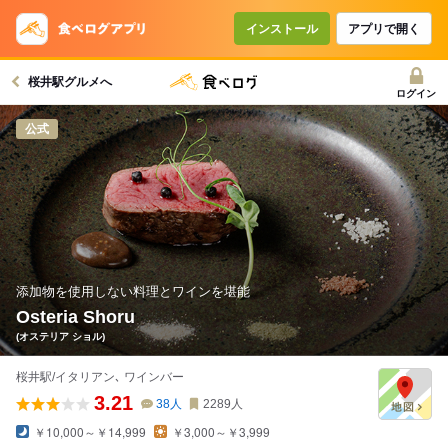
インストール
アプリで開く
桜井駅グルメへ
ログイン
公式
添加物を使用しない料理とワインを堪能
Osteria Shoru
(オステリア ショル)
桜井駅/イタリアン､ ワインバー
3.21
38
人
2289
人
￥10,000～￥14,999
￥3,000～￥3,999