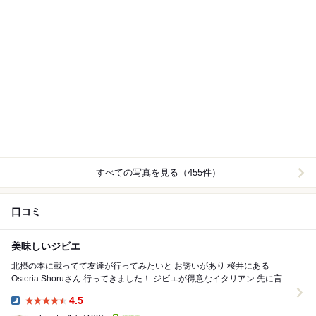
すべての写真を見る（455件）
口コミ
美味しいジビエ
北摂の本に載ってて友達が行ってみたいと お誘いがあり 桜井にある
Osteria Shoruさん 行ってきました！ ジビエが得意なイタリアン 先に言い
ます めちゃくち...
4.5
Dinner: