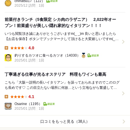
chinatsu17
（122）
2025/12 訪問
1回
前菜付きランチ（5食限定 シカ肉のラザニア） 2,022年オー
プン！前菜盛りが美しい隠れ家的なイタリアン！！！
いつも閲覧頂き誠にありがとうございますm(_ _)m 良いと思いましたら
【お店を保存】ボタンでブックマークして頂けると大変嬉しいですm(_
_)m 桜井駅近くに美味しいイタ...
4.0
Lunch:
釣りするカツオに食べるカツオ
（14030）
2025/01 訪問
1回
丁寧過ぎる仕事が光るオステリア 料理もワインも最高
こちら「大阪一説明の長いイタリアン」を謳っておられますのでこのログ
も長めです♡ この目立たない場所に何故…という立地ながら繁盛してる
のはイタリアで修行した実力の高さからでしょう！...
4.1
Lunch:
Osarine
（1195）
2025/01 訪問
1回
口コミをもっと見る（38人）