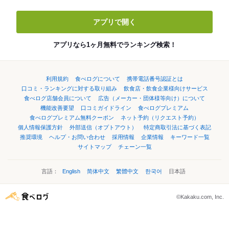
アプリで開く
アプリなら1ヶ月無料でランキング検索！
利用規約
食べログについて
携帯電話番号認証とは
口コミ・ランキングに対する取り組み
飲食店・飲食企業様向けサービス
食べログ店舗会員について
広告（メーカー・団体様等向け）について
機能改善要望
口コミガイドライン
食べログプレミアム
食べログプレミアム無料クーポン
ネット予約（リクエスト予約）
個人情報保護方針
外部送信（オプトアウト）
特定商取引法に基づく表記
推奨環境
ヘルプ・お問い合わせ
採用情報
企業情報
キーワード一覧
サイトマップ
チェーン一覧
言語：
English
简体中文
繁體中文
한국어
日本語
©Kakaku.com, Inc.