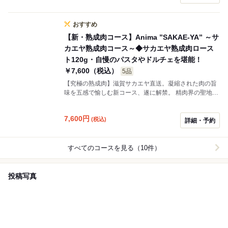
おすすめ
【新・熟成肉コース】Anima ”SAKAE-YA” ～サ
カエヤ熟成肉コース～◆サカエヤ熟成肉ロース
ト120g・自慢のパスタやドルチェを堪能！
￥7,600（税込）
5品
【究極の熟成肉】滋賀サカエヤ直送。凝縮された肉の旨
味を五感で愉しむ新コース、遂に解禁。 精肉界の聖地、
滋賀「サカエヤ」から直送されるドライエイジングビー
フ。 単なる熟成を超えた“肉の手当て”により、ナッツの
7,600
円
(税込)
ような芳醇な香りと、驚くほど濃厚な旨味が溢れ出しま
詳細・予約
す。 希少な「ランイチ」をじっくりとローストし、
120gのボリュームでご提供。 余分な脂が分解され、さ
っぱりと溶ける口どけは、美食家をも唸らせます。 ワイ
すべてのコースを見る（10件）
ンとの至福のペアリングを、心ゆくまでご堪能くださ
い。
投稿写真