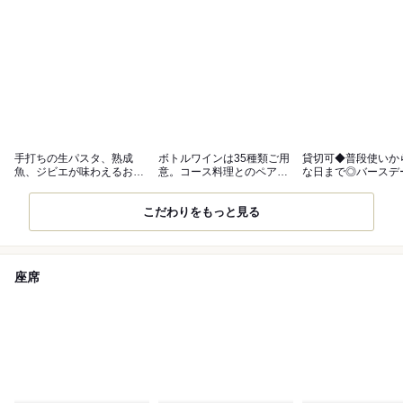
手打ちの生パスタ、熟成
ボトルワインは35種類ご用
貸切可◆普段使いか
魚、ジビエが味わえるおま
意。コース料理とのペアリ
な日まで◎バースデ
かせコース
ングも◎
ートは無料
こだわりをもっと見る
座席