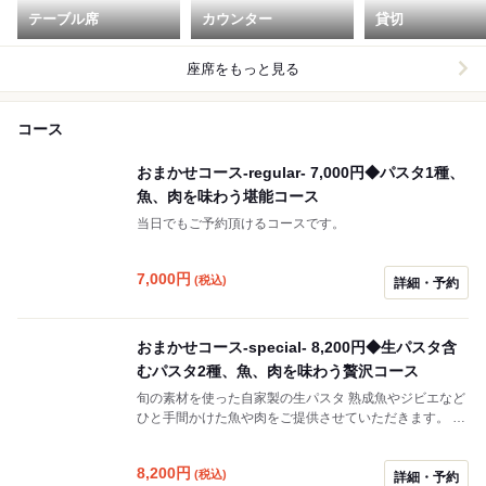
テーブル席
カウンター
貸切
座席をもっと見る
コース
おまかせコース-regular- 7,000円◆パスタ1種、
魚、肉を味わう堪能コース
当日でもご予約頂けるコースです。
7,000
円
(税込)
詳細・予約
おまかせコース-special- 8,200円◆生パスタ含
むパスタ2種、魚、肉を味わう贅沢コース
旬の素材を使った自家製の生パスタ 熟成魚やジビエなど
ひと手間かけた魚や肉をご提供させていただきます。 ※
仕入れ状況や時期によっては鮮魚や牛をお出しする場合
もございます。 ご希望がございましたら、ご予約の際に
8,200
円
(税込)
お尋ねください。
詳細・予約