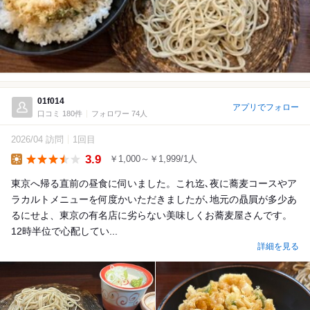
01f014
アプリでフォロー
口コミ 180件
フォロワー 74人
2026/04 訪問
1回目
3.9
￥1,000～￥1,999/1人
Lunch
東京へ帰る直前の昼食に伺いました。これ迄､夜に蕎麦コースやア
ラカルトメニューを何度かいただきましたが､地元の贔屓が多少あ
るにせよ、東京の有名店に劣らない美味しくお蕎麦屋さんです。
12時半位で心配してい...
詳細を見る