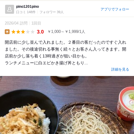
pino1201pino
アプリでフォロー
口コミ 148件
フォロワー 39人
2026/04 訪問
1回目
3.0
￥1,000～￥1,999/1人
Lunch
開店前に少し並んで入れました。２番目の客だったのですぐ入れ
ました。その後途切れる事無く続々とお客さん入ってきます。開
店前か少し落ち着く13時過ぎが狙い目かも。
ランチメニューに白エビかき揚げ丼ともり...
詳細を見る