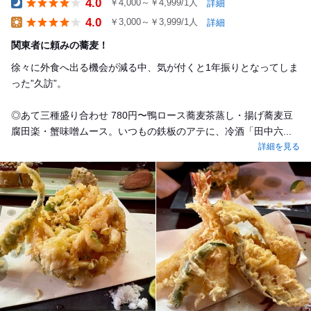
4.0
￥4,000～￥4,999/1人
詳細
Dinner
4.0
￥3,000～￥3,999/1人
詳細
Lunch
関東者に頼みの蕎麦！
徐々に外食へ出る機会が減る中、気が付くと1年振りとなってしま
った”久訪”。
◎あて三種盛り合わせ 780円〜鴨ロース蕎麦茶蒸し・揚げ蕎麦豆
腐田楽・蟹味噌ムース。いつもの鉄板のアテに、冷酒「田中六...
詳細を見る