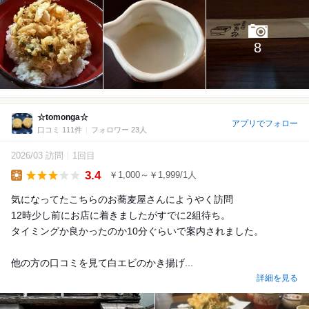
8
☆tomonga☆
アプリでフォロー
口コミ 111件
フォロワー 23人
2026/03 訪問
1回目
3.4
￥1,000～￥1,999/1人
Lunch
気になってたこちらのお蕎麦屋さんにようやく訪問
12時少し前にお店に着きましたがすでに2組待ち。
タイミングか良かったのか10分ぐらいで案内されました。
他の方の口コミを見て白エビのかき揚げ...
詳細を見る