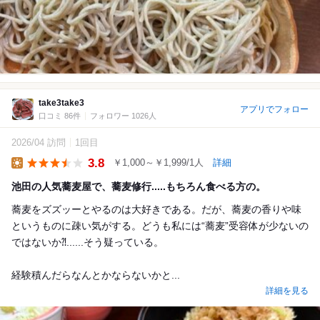
take3take3
アプリでフォロー
口コミ 86件
フォロワー 1026人
2026/04 訪問
1回目
3.8
￥1,000～￥1,999/1人
詳細
Lunch
池田の人気蕎麦屋で、蕎麦修行.....もちろん食べる方の。
蕎麦をズズッーとやるのは大好きである。だが、蕎麦の香りや味
というものに疎い気がする。どうも私には“蕎麦”受容体が少ないの
ではないか⁈......そう疑っている。
経験積んだらなんとかならないかと...
詳細を見る