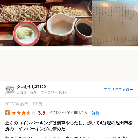
タコおやじ37122
アプリでフォロー
口コミ 472件
フォロワー 184人
2026/06 訪問
1回目
3.5
￥2,000～￥2,999/1人
詳細
Lunch
近くのコインパーキングは満車やったし、歩いて4分程の池田市役
所のコインパーキングに停めた