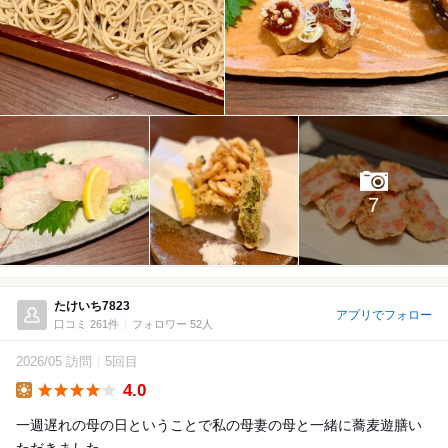
7
たけいち7823
アプリでフォロー
口コミ 261件
フォロワー 52人
2026/05 訪問
5回目
4.0
Lunch
一週遅れの母の日ということで私の母妻の母と一緒に蕎麦遊膳い
ただきました。