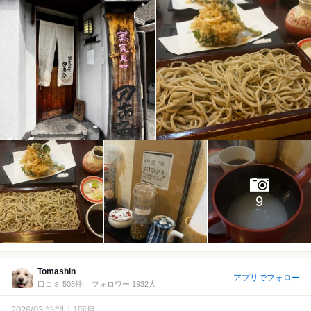
9
Tomashin
アプリでフォロー
口コミ 508件
フォロワー 1932人
2026/03 訪問
1回目