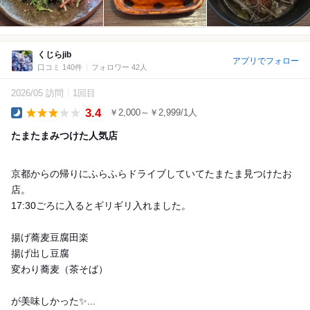
くじらjib
アプリでフォロー
口コミ 140件
フォロワー 42人
2026/05 訪問
1回目
3.4
￥2,000～￥2,999/1人
Dinner
たまたまみつけた人気店
京都からの帰りにふらふらドライブしていてたまたま見つけたお
店。
17:30ごろに入るとギリギリ入れました。
揚げ蕎麦豆腐田楽
揚げ出し豆腐
変わり蕎麦（茶そば）
が美味しかった✨...