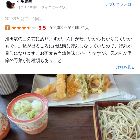
小鳥遊翠
アプリでフォロー
口コミ 196件
フォロワー 42人
2026/05 訪問
1回目
3.5
￥2,000～￥2,999/1人
Lunch
池田駅の目の前にありますが、入口がせまいからわかりにくいか
もです。私が出るころには結構な行列になっていたので、行列が
目印になります。お蕎麦も当然美味しかったですが、天ぷらが季
節の野菜が何種類もあり、と...
詳細を見る