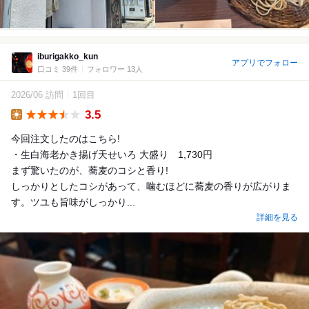
iburigakko_kun
アプリでフォロー
口コミ 39件
フォロワー 13人
2026/06 訪問
1回目
3.5
Lunch
今回注文したのはこちら!
・生白海老かき揚げ天せいろ 大盛り 1,730円
まず驚いたのが、蕎麦のコシと香り!
しっかりとしたコシがあって、噛むほどに蕎麦の香りが広がりま
す。ツユも旨味がしっかり...
詳細を見る