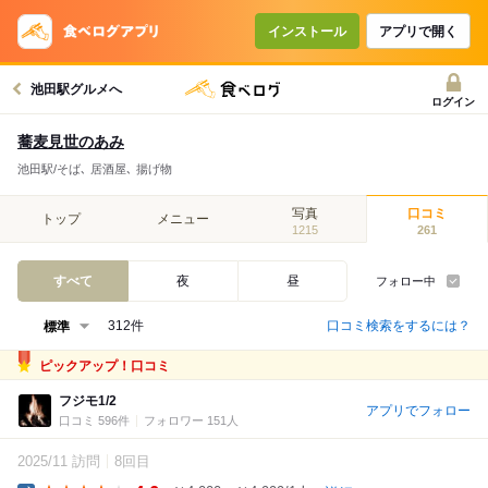
インストール
アプリで開く
池田駅グルメへ
ログイン
蕎麦見世のあみ
池田駅/そば､ 居酒屋､ 揚げ物
写真
口コミ
トップ
メニュー
1215
261
すべて
夜
昼
フォロー中
口コミ検索をするには？
312件
ピックアップ！口コミ
フジモ1/2
アプリでフォロー
口コミ 596件
フォロワー 151人
2025/11 訪問
8回目