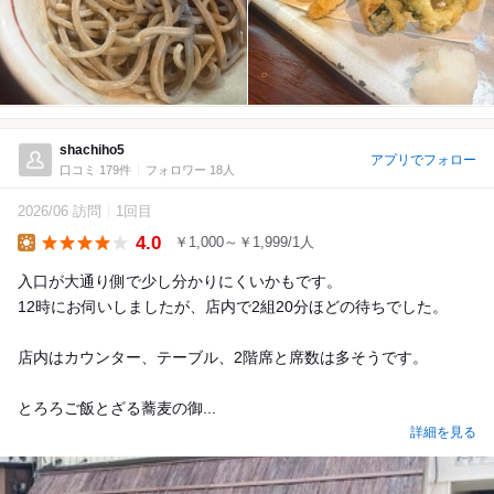
shachiho5
アプリでフォロー
口コミ 179件
フォロワー 18人
2026/06 訪問
1回目
4.0
￥1,000～￥1,999/1人
Lunch
入口が大通り側で少し分かりにくいかもです。
12時にお伺いしましたが、店内で2組20分ほどの待ちでした。
店内はカウンター、テーブル、2階席と席数は多そうです。
とろろご飯とざる蕎麦の御...
詳細を見る