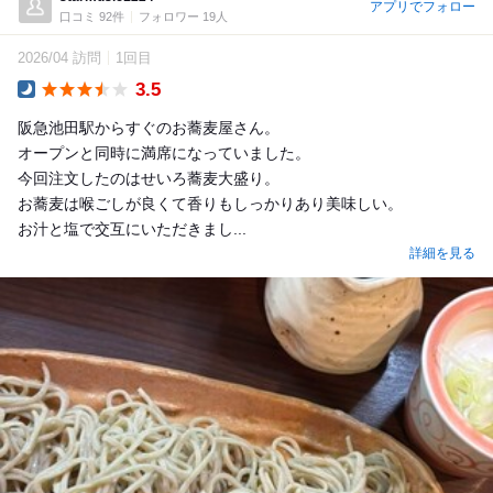
アプリでフォロー
口コミ 92件
フォロワー 19人
2026/04 訪問
1回目
3.5
Dinner
阪急池田駅からすぐのお蕎麦屋さん。
オープンと同時に満席になっていました。
今回注文したのはせいろ蕎麦大盛り。
お蕎麦は喉ごしが良くて香りもしっかりあり美味しい。
お汁と塩で交互にいただきまし...
詳細を見る