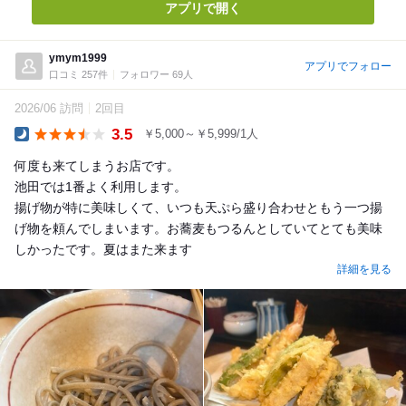
アプリで開く
ymym1999
アプリでフォロー
口コミ 257件
フォロワー 69人
2026/06 訪問
2回目
3.5
￥5,000～￥5,999/1人
Dinner
何度も来てしまうお店です。
池田では1番よく利用します。
揚げ物が特に美味しくて、いつも天ぷら盛り合わせともう一つ揚
げ物を頼んでしまいます。お蕎麦もつるんとしていてとても美味
しかったです。夏はまた来ます
詳細を見る