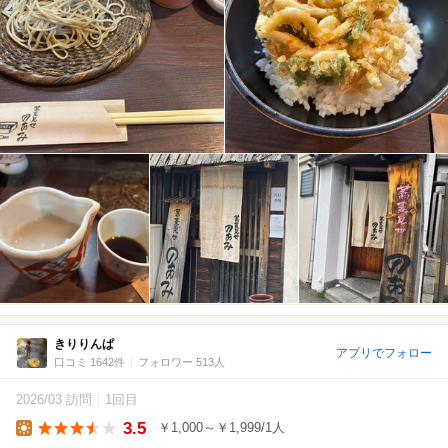
きりりんぱ
アプリでフォロー
口コミ 1642件
フォロワー 513人
2026/03 訪問
1回目
3.5
￥1,000～￥1,999/1人
Lunch