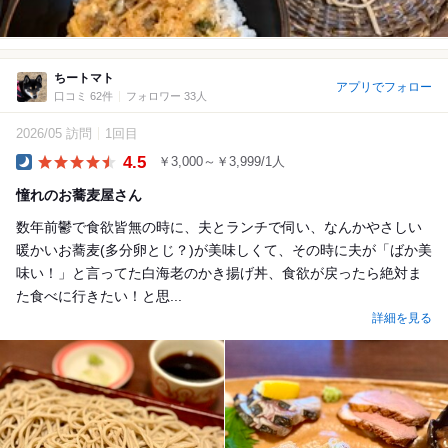
ちートマト
アプリでフォロー
口コミ 62件
フォロワー 33人
2026/05 訪問
1回目
4.5
￥3,000～￥3,999/1人
Dinner
憧れのお蕎麦屋さん
数年前鬱で食欲皆無の時に、夫とランチで伺い、なんかやさしい
暖かいお蕎麦(多分卵とじ？)が美味しくて、その時に夫が「ばか美
味い！」と言ってた白海老のかき揚げ丼、食欲が戻ったら絶対ま
た食べに行きたい！と思...
詳細を見る