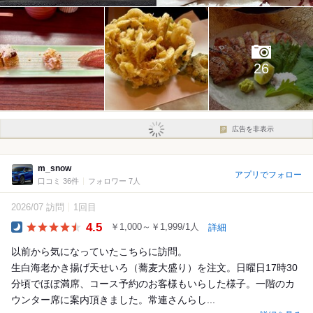
26
広告を非表示
m_snow
アプリでフォロー
口コミ 36件
フォロワー 7人
2026/07 訪問
1回目
4.5
￥1,000～￥1,999/1人
詳細
Dinner
以前から気になっていたこちらに訪問。
生白海老かき揚げ天せいろ（蕎麦大盛り）を注文。日曜日17時30
分頃でほぼ満席、コース予約のお客様もいらした様子。一階のカ
ウンター席に案内頂きました。常連さんらし...