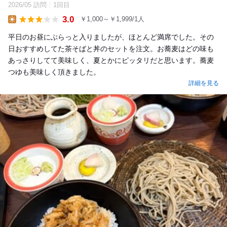
2026/05 訪問
1回目
3.0
￥1,000～￥1,999/1人
Lunch
平日のお昼にぶらっと入りましたが、ほとんど満席でした。その
日おすすめしてた茶そばと丼のセットを注文。お蕎麦はどの味も
あっさりしてて美味しく、夏とかにピッタリだと思います。蕎麦
つゆも美味しく頂きました。
詳細を見る