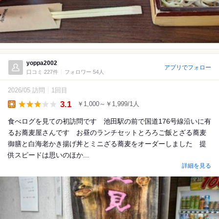
yoppa2002
アプリでフォロー
口コミ 227件
フォロワー 54人
2026/05 訪問
1回目
3.1
￥1,000～￥1,999/1人
Lunch
食べログを見ての初訪問です 池田駅の前で国道176号線沿いに有
るお蕎麦屋さんです お昼のランチセットとろろご飯とざる蕎麦
御膳と白海老かき揚げ丼とミニざる蕎麦をオーダーしました 提
供スピードは思いのほか...
詳細を見る