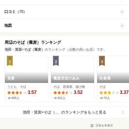
口コミ
（70）
地図
周辺のそば（蕎麦）ランキング
池田・箕面
×
そば（蕎麦）
のランキング（点数の高いお店）です。
1
2
3
吾妻
蕎麦見世のあみ
松喜庵
うどん、そば
そば、居酒屋、揚げ物
そば
3.57
3.52
3.37
405人
261人
70人
池田・箕面×そば（蕎麦）
のランキングをもっと見る
広告を非表示