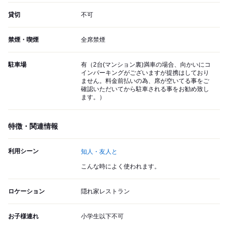
貸切
不可
禁煙・喫煙
全席禁煙
駐車場
有（2台(マンション裏)満車の場合、向かいにコ
インパーキングがございますが提携はしており
ません。料金前払いの為、席が空いてる事をご
確認いただいてから駐車される事をお勧め致し
ます。）
特徴・関連情報
利用シーン
知人・友人と
こんな時によく使われます。
ロケーション
隠れ家レストラン
お子様連れ
小学生以下不可