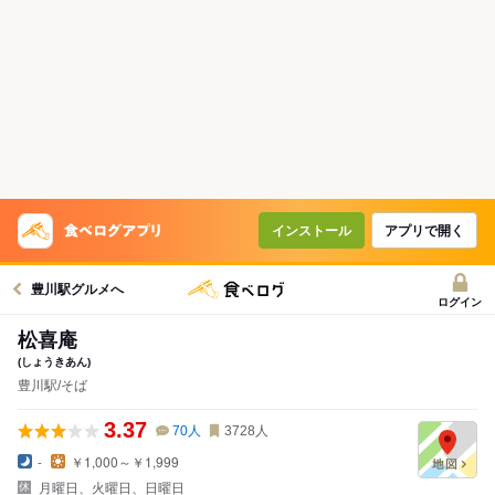
インストール
アプリで開く
豊川駅グルメへ
ログイン
松喜庵
(しょうきあん)
豊川駅/そば
3.37
70
人
3728
人
-
￥1,000～￥1,999
月曜日、火曜日、日曜日