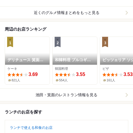
近くのグルメ情報まとめをもっと見る
周辺のお店ランキング
1
2
3
デリチュース 箕面本
和韓料理 プルコギ専
ピッツェリア ソ
店
門店 じゅろく
ルノ
ケーキ
韓国料理
ピザ
3.69
3.55
3.53
821人
554人
161人
池田・箕面
のレストラン情報を見る
ランチのお店を探す
ランチで使える和食のお店