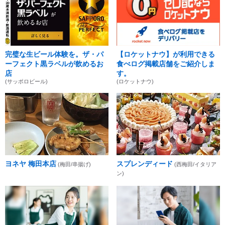
完璧な生ビール体験を。ザ・パ
【ロケットナウ】が利用できる
ーフェクト黒ラベルが飲めるお
食べログ掲載店舗をご紹介しま
店
す。
(サッポロビール)
(ロケットナウ)
ヨネヤ 梅田本店
スプレンディード
(梅田/串揚げ)
(西梅田/イタリア
ン)