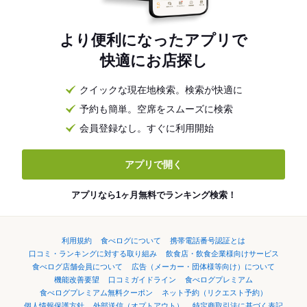
より便利になったアプリで
快適にお店探し
クイックな現在地検索。検索が快適に
予約も簡単。空席をスムーズに検索
会員登録なし。すぐに利用開始
アプリで開く
アプリなら1ヶ月無料でランキング検索！
利用規約
食べログについて
携帯電話番号認証とは
口コミ・ランキングに対する取り組み
飲食店・飲食企業様向けサービス
食べログ店舗会員について
広告（メーカー・団体様等向け）について
機能改善要望
口コミガイドライン
食べログプレミアム
食べログプレミアム無料クーポン
ネット予約（リクエスト予約）
個人情報保護方針
外部送信（オプトアウト）
特定商取引法に基づく表記