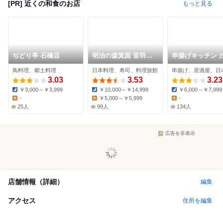
[PR] 近くの和食のお店
もっと見る
ぢどり亭 石橋店
明治の森箕面 音羽山
串揚げキッチン 
荘
石橋本店
鳥料理、郷土料理
日本料理、寿司、料理旅館
串揚げ、居酒屋、日
3.03
3.53
3.23
￥3,000～￥3,999
￥10,000～￥14,999
￥6,000～￥7,999
Dinner:
Dinner:
Dinner:
-
￥5,000～￥5,999
-
Lunch:
Lunch:
Lunch:
25人
99人
134人
広告を非表示
店舗情報（詳細）
編集
アクセス
住所を編集