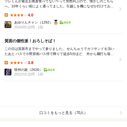
ツレくんが最近お蕎麦食べてない〜って突然叫ぶので、懐かしのこちら
へ。10年くらい前によく通ってました。引越しを機になぜか行けておら
ず。 平日の12:50に入店すると、大将がお...
4.0
Lunch:
あゆりんチャン
（1292）
2026/05 訪問
1回
箕面の個性派！おろしそば！
この日は箕面市までやって参りました。 せんちゅうでカツサンドを頂い
たあと バスで小野原南バス停で降りて徒歩5分ほど、 外から麺打ち場が
見えるこじんまりとしたお蕎麦屋さんらしい...
3.8
Lunch:
咲州の政
（2626）
2022/10 訪問
1回
口コミをもっと見る（70人）