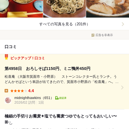
すべての写真を見る（201件）
広告を非表示
口コミ
ピックアップ！口コミ
第4958日 おろしそば1150円、ミニ鴨丼450円
松喜庵 （大阪市箕面市・小野原） ストーンコレクター氏とランチ。う
どんかそばという単語が出てきたので、箕面市小野原の「松喜庵」へ。さ
らっと書いているが、もちろん初訪問である。必死でネットで調べただけ
4.4
である。 店の入っているビルの右側から奥に入った裏手に駐車場が２
Lunch:
台分ある。店内は大き...
midnighthawkins
（651）
2026/02 訪問
1回
極細の手切りお蕎麦︎✦︎塩でも蕎麦つゆでもとってもおいしい〜
ꕤ︎︎·͜·