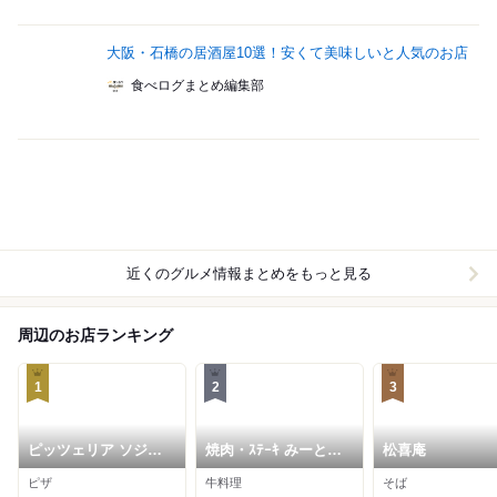
大阪・石橋の居酒屋10選！安くて美味しいと人気のお店
食べログまとめ編集部
近くのグルメ情報まとめをもっと見る
周辺のお店ランキング
1
2
3
ピッツェリア ソジョ
焼肉・ｽﾃｰｷ みーとが
松喜庵
ルノ
ぁでん 箕面小野原店
ピザ
牛料理
そば