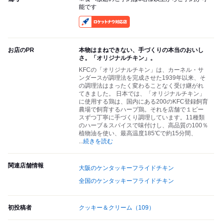
能です
RocketNow
お店のPR
本物はまねできない、手づくりの本当のおいし
さ。「オリジナルチキン」。
KFCの「オリジナルチキン」は、カーネル・サ
ンダースが調理法を完成させた1939年以来、そ
の調理法はまったく変わることなく受け継がれ
てきました。 日本では、「オリジナルチキン」
に使用する鶏は、国内にある200のKFC登録飼育
農場で飼育するハーブ鶏。それを店舗で１ピー
スずつ丁寧に手づくり調理しています。11種類
のハーブ＆スパイスで味付けし、高品質の100％
植物油を使い、最高温度185℃で約15分間、
...
続きを読む
関連店舗情報
大阪のケンタッキーフライドチキン
全国のケンタッキーフライドチキン
初投稿者
クッキー＆クリーム
（109）