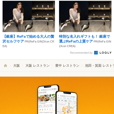
【銀座】ReFaで始める大人の贅
特別な名入れギフトも！ 銀座で
沢セルフケア
選ぶReFaの上質ケア
PR(ReFa GINZA on CR
PR(ReFa GIN
EA)
ZA on CREA)
Recommended by
大阪
大阪 レストラン
豊中 レストラン
池田・箕面 レスト