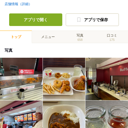
店舗情報（詳細）
アプリで開く
アプリで保存
写真
口コミ
トップ
メニュー
658
175
写真