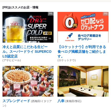
[PR]おススメのお店・情報
PR
PR
冷えと品質にこだわる生ビー
【ロケットナウ】が利用できる
ル。スーパードライ SUPERCO
食べログ掲載店舗をご紹介しま
LD認定店
す。
(アサヒビール)
(ロケットナウ)
スプレンディード
八幸
(西梅田/イタリア
(東梅田/懐石)
ン)