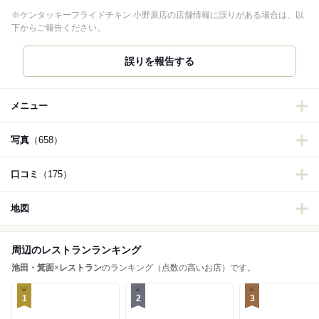
※ケンタッキーフライドチキン 小野原店の店舗情報に誤りがある場合は、以
下からご報告ください。
誤りを報告する
メニュー
写真
（658）
口コミ
（175）
地図
周辺のレストランランキング
池田・箕面
×
レストラン
のランキング（点数の高いお店）です。
1
2
3