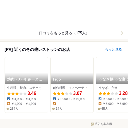
口コミをもっと見る（175人）
[PR] 近くのその他レストランのお店
もっと見る
焼肉・ｽﾃｰｷ みーとが
Figo
うなぎ処 うな富 
ぁでん 箕面小野原店
店
牛料理、焼肉、ステーキ
創作料理、イノベーティブ、イタリアン
うなぎ、弁当
3.46
3.07
3.28
￥4,000～￥4,999
￥15,000～￥19,999
￥5,000～￥5,999
Dinner:
Dinner:
Dinner:
￥1,000～￥1,999
-
￥5,000～￥5,999
Lunch:
Lunch:
Lunch:
254人
14人
65人
広告を非表示