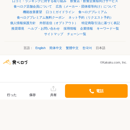
口コミ・ランキングに対する取り組み
飲食店・飲食企業様向けサービス
食べログ店舗会員について
広告（メーカー・団体様等向け）について
機能改善要望
口コミガイドライン
食べログプレミアム
食べログプレミアム無料クーポン
ネット予約（リクエスト予約）
個人情報保護方針
外部送信（オプトアウト）
特定商取引法に基づく表記
推奨環境
ヘルプ・お問い合わせ
採用情報
企業情報
キーワード一覧
サイトマップ
チェーン一覧
言語：
English
简体中文
繁體中文
한국어
日本語
©Kakaku.com, Inc.
電話
行った
保存
共有