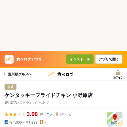
インストール
アプリで開く
豊川駅グルメへ
ログイン
公式
ケンタッキーフライドチキン 小野原店
豊川駅/レストラン､ からあげ
3.08
175
人
2488
人
￥1,000～￥1,999
-