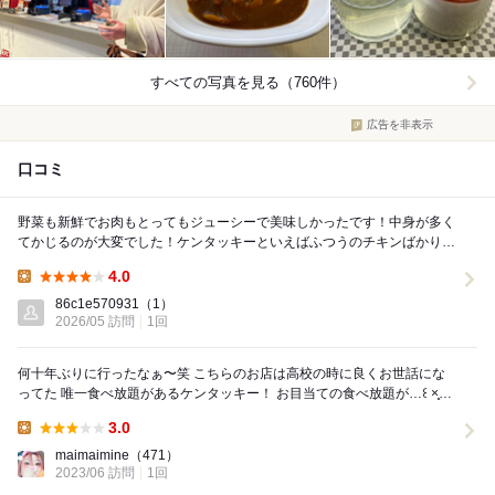
すべての写真を見る（760件）
広告を非表示
口コミ
野菜も新鮮でお肉もとってもジューシーで美味しかったです！中身が多く
てかじるのが大変でした！ケンタッキーといえばふつうのチキンばかり頼
んでいましたが、バーガーもめちゃくちゃ美味しかっ...
4.0
Lunch:
86c1e570931
（1）
2026/05 訪問
1回
何十年ぶりに行ったなぁ〜笑 こちらのお店は高校の時に良くお世話にな
ってた 唯一食べ放題があるケンタッキー！ お目当ての食べ放題が…꒰ ×͈௰×͈̣
ㆀ꒱՞ 去年の3月に終了し...
3.0
Lunch:
maimaimine
（471）
2023/06 訪問
1回