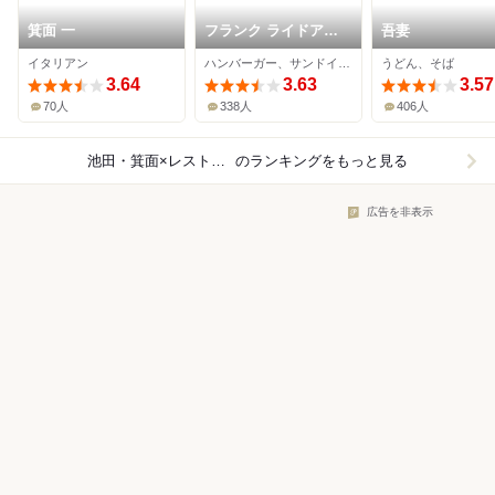
箕面 一
フランク ライドアン
吾妻
ドイート
イタリアン
ハンバーガー、サンドイッチ、パンケーキ
うどん、そば
3.64
3.63
3.57
70人
338人
406人
池田・箕面×レストラン
のランキングをもっと見る
広告を非表示