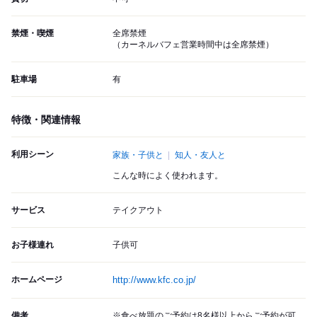
禁煙・喫煙
全席禁煙
（カーネルバフェ営業時間中は全席禁煙）
駐車場
有
特徴・関連情報
利用シーン
家族・子供と
知人・友人と
こんな時によく使われます。
サービス
テイクアウト
お子様連れ
子供可
ホームページ
http://www.kfc.co.jp/
備考
※食べ放題のご予約は8名様以上からご予約が可