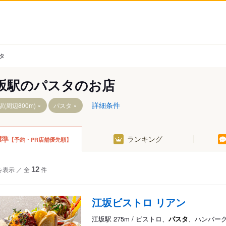
タ
坂駅のパスタのお店
詳細条件
(周辺800m)
パスタ
標準
ランキング
【予約・PR店舗優先順】
を表示
／
全
12
件
江坂ビストロ リアン
江坂駅 275m / ビストロ、
パスタ
、ハンバー