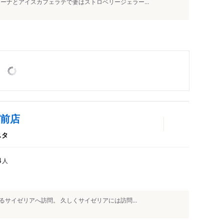
ーナとアイスカフェラテで妻はストロベリージェラー...
前店
スタ
人
4
サイゼリアへ訪問。 久しくサイゼリアには訪問...