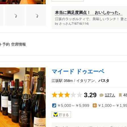
本当に満足度満点！ おいしかった。
江坂のラッポルティで、美味しいランチ！ 妻と
さっさん716716(114)
by
ト予約
空席情報
マイード ドゥエーベ
江坂駅 358m / イタリアン、
パスタ
3.29
人
127
4
￥5,000～￥5,999
￥1,000～￥1,9
貯まる