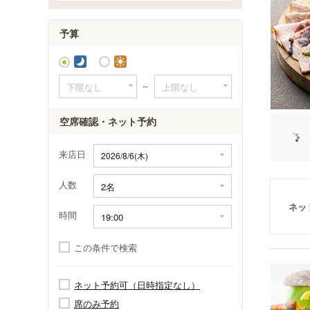
予算
～
空席確認・ネット予約
来店日
人数
ネッ
時間
この条件で検索
ネット予約可（日時指定なし）
席のみ予約