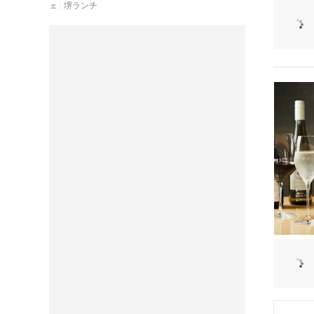
ェ
堺ランチ