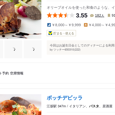
オリーブオイルを使った和食のような、イ
3.55
人
182
9
￥8,000～￥9,999
￥4,000～￥4,9
貯まる・使える
今回はお誕生日会としてのディナーによる利用さ
ツッチー650310(222)
by
ト予約
空席情報
ボッチデビッラ
江坂駅 347m / イタリアン、
パスタ
、居酒屋