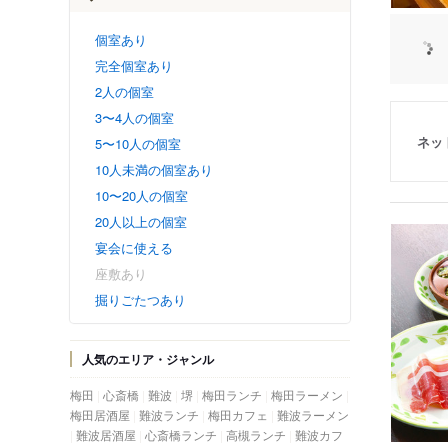
個室あり
完全個室あり
2人の個室
3〜4人の個室
ネッ
5〜10人の個室
10人未満の個室あり
10〜20人の個室
20人以上の個室
宴会に使える
座敷あり
掘りごたつあり
人気のエリア・ジャンル
梅田
心斎橋
難波
堺
梅田ランチ
梅田ラーメン
梅田居酒屋
難波ランチ
梅田カフェ
難波ラーメン
難波居酒屋
心斎橋ランチ
高槻ランチ
難波カフ