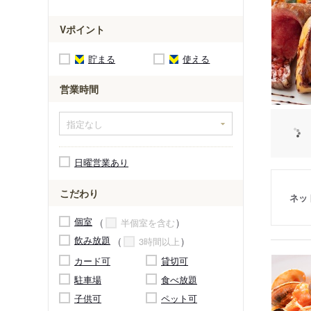
Vポイント
貯まる
使える
営業時間
日曜営業あり
こだわり
ネッ
個室
半個室を含む
飲み放題
3時間以上
カード可
貸切可
駐車場
食べ放題
子供可
ペット可