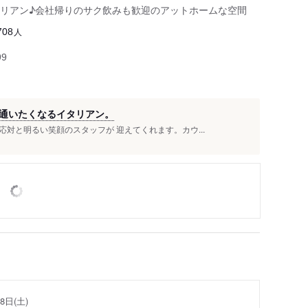
リアン♪会社帰りのサク飲みも歓迎のアットホームな空間
人
708
99
通いたくなるイタリアン。
対と明るい笑顔のスタッフが 迎えてくれます。カウ...
8日(土)