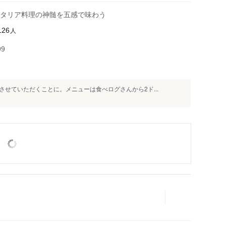
タリア料理の神髄を五感で味わう
人
126
99
せていただくことに。メニューは食べログさんから2ド...