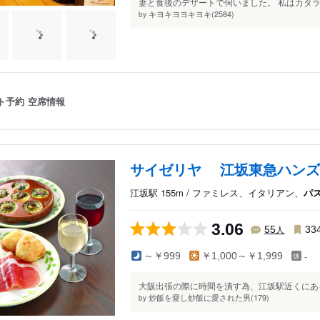
妻と食後のデザートで伺いました。 私はカタラ
キヨキヨヨキヨキ(2584)
by
ト予約
空席情報
サイゼリヤ 江坂東急ハンズ
江坂駅 155m / ファミレス、イタリアン、
パ
3.06
人
55
33
-
～￥999
￥1,000～￥1,999
大阪出張の際に時間を潰す為、江坂駅近くにある
炒飯を愛し炒飯に愛された男(179)
by