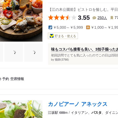
【江の木公園前】ビストロを愉しむ。平日
3.55
人
250
7
￥5,000～￥5,999
￥1,000～￥1,9
貯まる・使える
味もコスパも接客も良い、3拍子揃った
初回訪問でとても気に入ったのでこの日は2回目
猫師(3766)
by
ト予約
空席情報
カノビアーノ アネックス
江坂駅 688m / イタリアン、
パスタ
、ダイニ