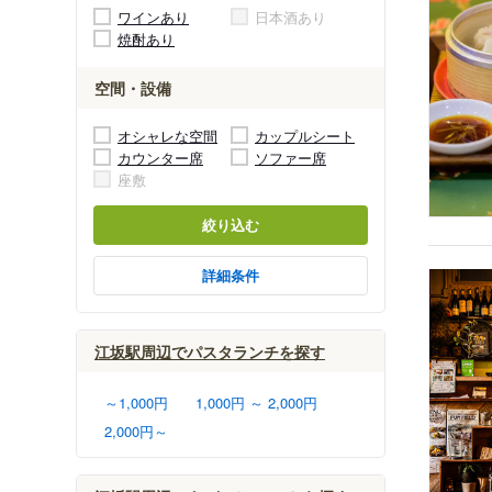
ワインあり
日本酒あり
焼酎あり
空間・設備
オシャレな空間
カップルシート
カウンター席
ソファー席
座敷
絞り込む
詳細条件
江坂駅周辺でパスタランチを探す
～1,000円
1,000円 ～ 2,000円
2,000円～