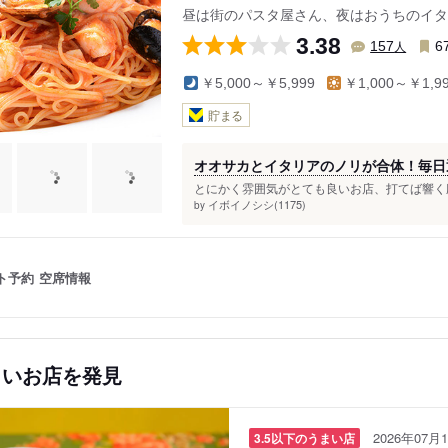
昼は街のパスタ屋さん、夜はおうちのイタ
3.38
人
157
6
￥5,000～￥5,999
￥1,000～￥1,9
貯まる
オオサカとイタリアのノリが合体！毎日
とにかく雰囲気がとても良いお店、打てば響く応
イボイノシシ(1175)
by
ト予約
空席情報
しいお店を発見
2026年07月1
3.5以下のうまい店