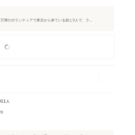
万博のボランティアで東京から来ている姪と3人で、ラ...
人
811
99