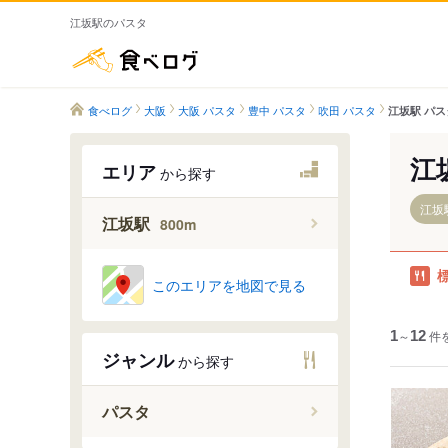
江坂駅のパスタ
食べログ
食べログ
大阪
大阪 パスタ
豊中 パスタ
吹田 パスタ
江坂駅 パス
江
エリア
から探す
江坂駅
江坂駅
800m
このエリアを地図で見る
1
～
12
件
ジャンル
から探す
パスタ