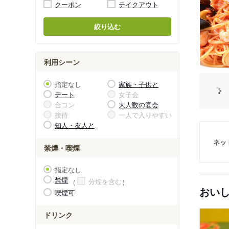
クーポン
テイクアウト
絞り込む
利用シーン
指定なし
家族・子供と
デート
女子会
合コン
大人数の宴会
接待
一人で入りやすい
知人・友人と
ネッ
禁煙・喫煙
指定なし
禁煙
分煙を含む
おい
喫煙可
ドリンク