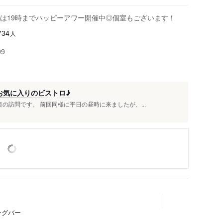
は19時までハッピーアワー開催中◎個室もございます！
人
734
99
お気に入りのビストロ♪
の訪問です。 前回同様に平日の昼時に来ましたが、...
ングバー