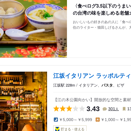
〈食べログ3.5以下のうま
の台湾の味を楽しめる老舗
おいしいもの好きのあの人に「食べロ
住のライター・猫田しげるさんが、
江坂イタリアン ラッポルティ
江坂駅 228m / イタリアン、
パスタ
、ピザ
【江の木公園向かい】開放的な空間と素材
3.43
人
301
1
￥5,000～￥5,999
￥1,000～￥1,9
貯まる・使える