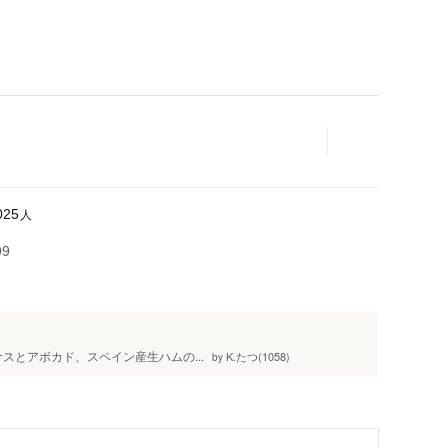
人
025
99
ナスとアボカド、スペイン産生ハムの...
K.たつ(1058)
by