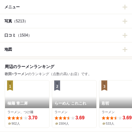
メニュー
写真
（5213）
口コミ
（1504）
地図
周辺のラーメンランキング
吹田
×
ラーメン
のランキング（点数の高いお店）です。
1
2
3
極麺 青二犀
らーめん これこれ
彩哲
ラーメン、つけ麺
ラーメン
ラーメン
3.70
3.69
3.69
902人
1504人
533人