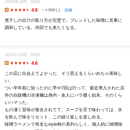
2022/09 訪問
3回目
4.6
～￥999/1人
詳細
Lunch
煮干しの出汁の取り方が完璧で、ブレンドした味噌に見事に
調和している。何回でも来たくなる。
2021/12 訪問
2回目
4.6
Lunch
この店に出会えてよかった、そう思えるくらいめちゃ美味し
い。
つい半年前に知ったのに早や7回は行って、最近導入された店
外の自販機の冷凍麺は身内・友人にバラ撒く始末、そのくら
いハマった。
もの凄く旨味が複合されてて、スープを舌で味わっては、水
を飲んで味をリセット、この繰り返しを楽しめる。
味噌ラーメンで有名なstyle林の系列らしく、個人的に味噌味