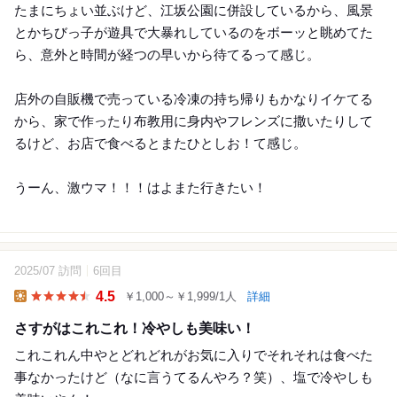
たまにちょい並ぶけど、江坂公園に併設しているから、風景
とかちびっ子が遊具で大暴れしているのをボーッと眺めてた
ら、意外と時間が経つの早いから待てるって感じ。
店外の自販機で売っている冷凍の持ち帰りもかなりイケてる
から、家で作ったり布教用に身内やフレンズに撒いたりして
るけど、お店で食べるとまたひとしお！て感じ。
うーん、激ウマ！！！はよまた行きたい！
2025/07 訪問
6回目
4.5
￥1,000～￥1,999/1人
詳細
Lunch
さすがはこれこれ！冷やしも美味い！
これこれん中やとどれどれがお気に入りでそれそれは食べた
事なかったけど（なに言うてるんやろ？笑）、塩で冷やしも