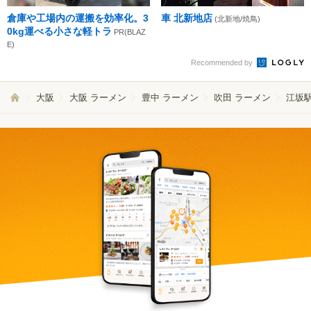
倉庫や工場内の運搬を効率化。3
車 北新地店
(北新地/焼鳥)
0kg運べる小さな軽トラ
PR(BLAZ
E)
Recommended by
大阪
大阪 ラーメン
豊中 ラーメン
吹田 ラーメン
江坂駅