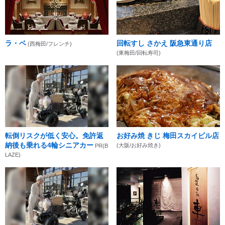
ラ・ベ
回転すし さかえ 阪急東通り店
(西梅田/フレンチ)
(東梅田/回転寿司)
転倒リスクが低く安心。免許返
お好み焼 きじ 梅田スカイビル店
納後も乗れる4輪シニアカー
(大阪/お好み焼き)
PR(B
LAZE)