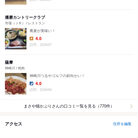
播磨カントリークラブ
市場（ＪＲ） / レストラン
蕎麦が美味い！
4.0
Lunch:
訪問：2026/07
薩摩
神崎川 / 焼肉
神崎川つるやゴルフの斜向かい！
4.0
Dinner:
訪問：2026/06
まさや猫かぶり
さんの口コミ一覧を見る（770件）
アクセス
住所を編集