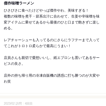
傑作味噌ラーメン
ひさびさに食べたけどやっぱ傑作やわ、美味すぎる！
複数の味噌を煮干・節系出汁に合わせて、生姜や辛味噌を味
変アイテムに乗せてあるから最後のひと口まで飽きずに楽し
める。
レアチャーシューも入ってるのにさらにラフテーまで入って
てこれがトロトロ柔らかで最高にうまい！
店員さんも親切で愛想いいし、紙エプロンも置いてあるサー
ビスの良さ。
店外の持ち帰り用の冷凍自販機の誘惑に打ち勝つのが大変や
わ笑
2023/02 訪問
4回目