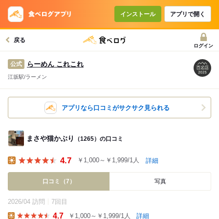
インストール
アプリで開く
戻る
ログイン
らーめん これこれ
公式
江坂駅/ラーメン
アプリなら口コミがサクサク見られる
まさや猫かぶり
（1265）の口コミ
4.7
￥1,000～￥1,999/1人
詳細
Lunch
口コミ（7）
写真
2026/04 訪問
7回目
4.7
￥1,000～￥1,999/1人
詳細