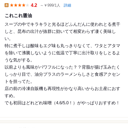
4.2
～￥999/1人
詳細
Lunch
これこれ醤油
スープの中でキラキラと光るほどふんだんに使われとる煮干
しと、昆布の出汁が抜群に効いてて相変わらず凄く美味し
い。
特に煮干しは酸味もエグ味も丸っきりなくて、ワタとアタマ
を除いて沸騰しないように低温で丁寧に出汁取りをしとるよ
うな気がする。
以前よりも風味がパワフルになった？？背脂が揚げ玉みたく
しっかり目で、油分プラスのラーメンらしさと食感アクセン
トを担ってた。
店の前の冷凍自販機も再現性がかなり高いからお土産におす
すめ。
でも初回はどれどれ味噌（4.6/5.0！）がやっぱりおすすめ！