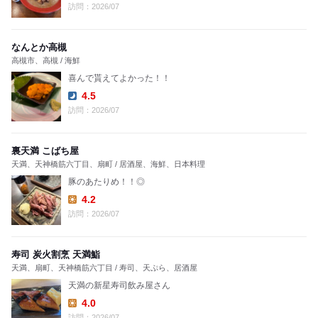
Lunch:
訪問：2026/07
なんとか高槻
高槻市、高槻 / 海鮮
喜んで貰えてよかった！！
4.5
Dinner:
訪問：2026/07
裏天満 こばち屋
天満、天神橋筋六丁目、扇町 / 居酒屋、海鮮、日本料理
豚のあたりめ！！◎
4.2
Lunch:
訪問：2026/07
寿司 炭火割烹 天満鮨
天満、扇町、天神橋筋六丁目 / 寿司、天ぷら、居酒屋
天満の新星寿司飲み屋さん
4.0
Lunch:
訪問：2026/07