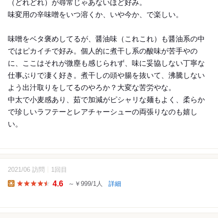
（どれどれ）が尋常じゃあないほど好み。
味変用の辛味噌をいつ溶くか、いや今か、で楽しい。
味噌をベタ褒めしてるが、醤油味（これこれ）も醤油系の中
ではピカイチで好み。個人的に煮干し系の酸味が苦手やの
に、ここはそれが微塵も感じられず、味に妥協しない丁寧な
仕事ぶりで凄く好き。煮干しの頭や腸を抜いて、沸騰しない
よう出汁取りをしてるのやろか？大変な苦労やな。
中太で小麦感あり、茹で加減がピシャリな麺もよく、柔らか
で珍しいラフテーとレアチャーシューの両張りなのも嬉し
い。
2021/06 訪問
1回目
4.6
～￥999/1人
詳細
Lunch