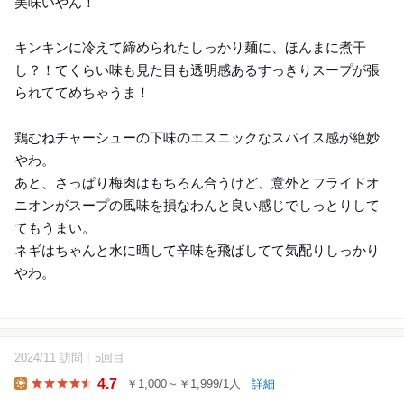
美味いやん！
キンキンに冷えて締められたしっかり麺に、ほんまに煮干
し？！てくらい味も見た目も透明感あるすっきりスープが張
られててめちゃうま！
鶏むねチャーシューの下味のエスニックなスパイス感が絶妙
やわ。
あと、さっぱり梅肉はもちろん合うけど、意外とフライドオ
ニオンがスープの風味を損なわんと良い感じでしっとりして
てもうまい。
ネギはちゃんと水に晒して辛味を飛ばしてて気配りしっかり
やわ。
2024/11 訪問
5回目
4.7
￥1,000～￥1,999/1人
詳細
Lunch