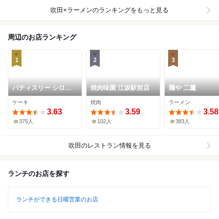
吹田×ラーメン
のランキングをもっと見る
周辺のお店ランキング
1
2
3
パティスリー シロ・
焼肉味園 江坂駅前店
麺や 二鷹
デラブル
ケーキ
焼肉
ラーメン
3.63
3.59
3.58
375人
102人
383人
吹田
のレストラン情報を見る
ランチのお店を探す
ランチができる日曜営業のお店