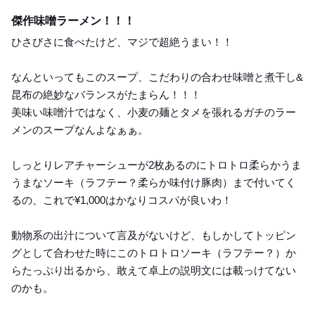
Lunch
傑作味噌ラーメン！！！
ひさびさに食べたけど、マジで超絶うまい！！
なんといってもこのスープ、こだわりの合わせ味噌と煮干し&
昆布の絶妙なバランスがたまらん！！！
美味い味噌汁ではなく、小麦の麺とタメを張れるガチのラー
メンのスープなんよなぁぁ。
しっとりレアチャーシューが2枚あるのにトロトロ柔らかうま
うまなソーキ（ラフテー？柔らか味付け豚肉）まで付いてく
るの、これで¥1,000はかなりコスパが良いわ！
動物系の出汁について言及がないけど、もしかしてトッピン
グとして合わせた時にこのトロトロソーキ（ラフテー？）か
らたっぷり出るから、敢えて卓上の説明文には載っけてない
のかも。