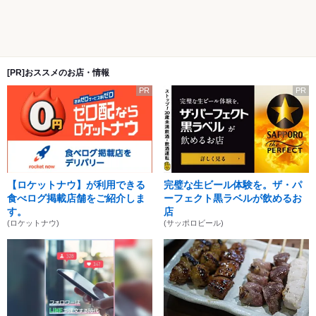
[PR]おススメのお店・情報
PR
PR
【ロケットナウ】が利用できる
完璧な生ビール体験を。ザ・パ
食べログ掲載店舗をご紹介しま
ーフェクト黒ラベルが飲めるお
す。
店
(ロケットナウ)
(サッポロビール)