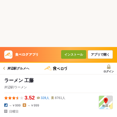
インストール
アプリで開く
岸辺駅グルメへ
ログイン
ラーメン 工藤
岸辺駅/ラーメン
3.52
328
人
8761
人
～￥999
～￥999
日曜日