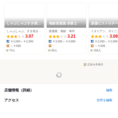
しゃぶしゃぶすき焼ど
海鮮居酒屋 赤富士
原価ビストロチ
ん亭 江坂店
ラス 江坂
しゃぶしゃぶ、すき焼き、日本料理
居酒屋、海鮮、寿司
3.07
3.21
3.08
￥2,000～￥2,999
￥3,000～￥3,999
￥2,000～￥2,999
Dinner:
Dinner:
Dinner:
～￥999
-
～￥999
Lunch:
Lunch:
Lunch:
74人
69人
158人
広告を非表示
店舗情報（詳細）
編集
アクセス
住所を編集