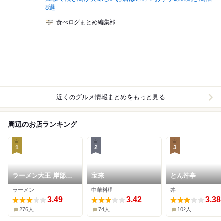
8選
食べログまとめ編集部
近くのグルメ情報まとめをもっと見る
周辺のお店ランキング
1
2
3
ラーメン大王 岸部本
宝来
とん丼亭
店
ラーメン
中華料理
丼
3.49
3.42
3.38
276人
74人
102人