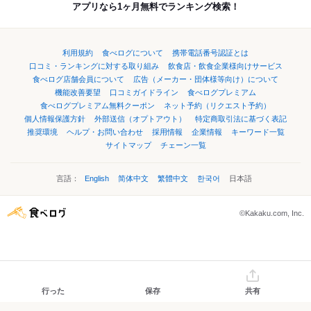
アプリなら1ヶ月無料でランキング検索！
利用規約
食べログについて
携帯電話番号認証とは
口コミ・ランキングに対する取り組み
飲食店・飲食企業様向けサービス
食べログ店舗会員について
広告（メーカー・団体様等向け）について
機能改善要望
口コミガイドライン
食べログプレミアム
食べログプレミアム無料クーポン
ネット予約（リクエスト予約）
個人情報保護方針
外部送信（オプトアウト）
特定商取引法に基づく表記
推奨環境
ヘルプ・お問い合わせ
採用情報
企業情報
キーワード一覧
サイトマップ
チェーン一覧
言語：
English
简体中文
繁體中文
한국어
日本語
©Kakaku.com, Inc.
行った
保存
共有