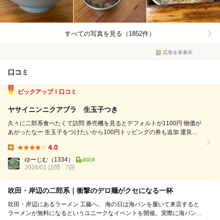
すべての写真を見る（1852件）
広告を非表示
口コミ
ピックアップ！口コミ
ヤサイニンニクアブラ 生玉子つき
久々に二郎系食べたくて訪問 券売機を見るとデフォルトが1100円 物価が
あがったなー 生玉子をつけたいから100円トッピングの券も追加 運良く
並びがなくそのまま席に促される おしぼりとレンゲ、割り箸を持って着
4.0
席 トッピングが生玉子であることを告げる すぐに生玉子は提供される 接
Lunch:
客がも...
ゆーじむ
（1334）
2026/01 訪問
7回
吹田・岸辺の二郎系｜衝撃のデロ麺がクセになる一杯
吹田・岸辺にあるラーメン 工藤へ。 海の日は海パンを履いて来店すると
ラーメンが無料になるというユニークなイベントを開催。実際に海パン姿