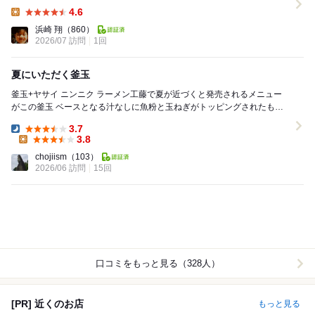
の学生グループも何組か来店していて、お店...
4.6
Lunch:
浜崎 翔
（860）
2026/07 訪問
1回
夏にいただく釜玉
釜玉+ヤサイ ニンニク ラーメン工藤で夏が近づくと発売されるメニュー
がこの釜玉 ベースとなる汁なしに魚粉と玉ねぎがトッピングされたもの
がデフォ 玉子もついてくるので色ん...
3.7
Dinner:
3.8
Lunch:
chojiism
（103）
2026/06 訪問
15回
口コミをもっと見る（328人）
[PR] 近くのお店
もっと見る