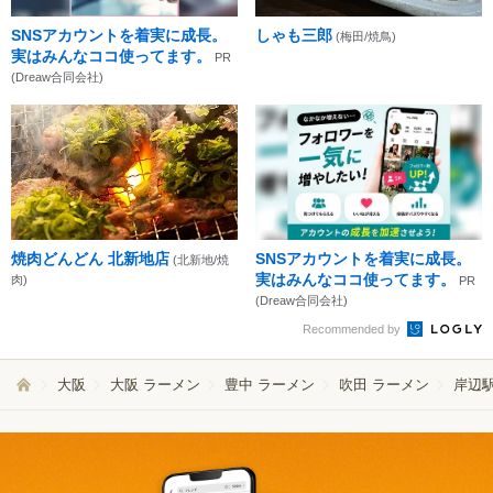
SNSアカウントを着実に成長。
しゃも三郎
(梅田/焼鳥)
実はみんなココ使ってます。
PR
(Dreaw合同会社)
焼肉どんどん 北新地店
SNSアカウントを着実に成長。
(北新地/焼
実はみんなココ使ってます。
肉)
PR
(Dreaw合同会社)
Recommended by
大阪
大阪 ラーメン
豊中 ラーメン
吹田 ラーメン
岸辺駅