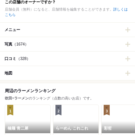
この店舗のオーナーですか？
店舗会員（無料）になると、店舗情報を編集することができます。
詳しくは
こちら
メニュー
写真
（1674）
口コミ
（328）
地図
周辺のラーメンランキング
吹田
×
ラーメン
のランキング（点数の高いお店）です。
1
2
3
極麺 青二犀
らーめん これこれ
彩哲