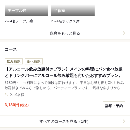
テーブル席
半個室
2～4名テーブル席
2～4名ボックス席
座席をもっと見る
コース
飲み放題
食べ放題
【アルコール飲み放題付きプラン】メインの料理にパン食べ放題
とドリンクバーにアルコール飲み放題も付いたおすすめプラン。
3180円～ ※料理によって値段は変わります。 平日はお昼も夜もOK！ 飲み
放題付きでみんなで楽しめる、パーティープランです。 気軽な集まりから、
忘年会、新年会、歓送迎会などにも！ 食べログで予約できない人数の場合
2～9名様
も、お気軽にご相談ください！
3,180
円
(税込)
詳細・予約
すべてのコースを見る（1件）