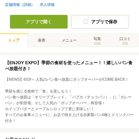
店舗情報（詳細）
求人情報
アプリで開く
アプリで保存
写真
口コミ
トップ
座席
メニュー
1166
338
【ENJOY EXPO】季節の食材を使ったメニュー！！嬉しいパン食
べ放題付き！
【NEWS】6/19～ 人気のパン食べ放題にポップオーバーがCOME BACK！
季節を感じる食材で「食」を楽しもう！
パン食べ放題は「オリーブブレッド」「バブカ（チョコパン）」に「カレー
パン」が初登場。そして人気の「ポップオーバー」再登場！
ホイップバターとメープルシロップて更に美味しい！
すべてのお食事メニューに、お店で焼き上げる自家製パン4種とドリンクバー
付き！