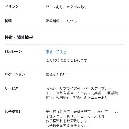
ドリンク
ワインあり、カクテルあり
料理
野菜料理にこだわる
特徴・関連情報
利用シーン
家族・子供と
こんな時によく使われます。
ロケーション
景色がきれい
サービス
お祝い・サプライズ可（バースデープレー
ト）、複数言語メニューあり（英語、中国語簡
体字、韓国語）、写真付きメニューあり
お子様連れ
子供可（乳児可、未就学児可、小学生可）、お
子様メニューあり、ベビーカー入店可
お子様連れも歓迎致します。
お子様チェア＆食器あり。