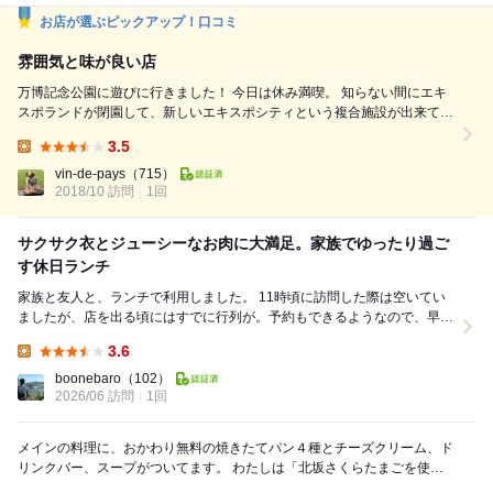
お店が選ぶピックアップ！口コミ
雰囲気と味が良い店
万博記念公園に遊びに行きました！ 今日は休み満喫。 知らない間にエキ
スポランドが閉園して、新しいエキスポシティという複合施設が出来てい
ました。 一時期、大阪を離れていたから気づかなかったのか、 それとも
3.5
娯楽に興味が無かったのか。。。 万博記念公園は相変わらず太陽の塔が
Lunch:
元気に聳え立っていますw平日というのに内覧の予約は既に一杯で、入る
vin-de-pays
（715）
2018/10 訪問
1回
事が出来ませんでした。 コスモスは見頃を迎...
サクサク衣とジューシーなお肉に大満足。家族でゆったり過ご
す休日ランチ
家族と友人と、ランチで利用しました。 11時頃に訪問した際は空いてい
ましたが、店を出る頃にはすでに行列が。予約もできるようなので、早め
の時間か事前予約が安心かもしれません。 ...
3.6
Lunch:
boonebaro
（102）
2026/06 訪問
1回
メインの料理に、おかわり無料の焼きたてパン４種とチーズクリーム、ド
リンクバー、スープがついてます。 わたしは「北坂さくらたまごを使っ
た赤海老とアボカドのカルボナーラ風パスタ」、相...