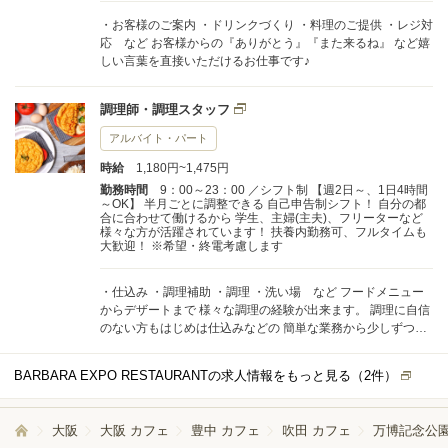
・お客様のご案内 ・ドリンクづくり ・料理のご提供 ・レジ対
応 など お客様からの『ありがとう』『また来るね』 など嬉
しい言葉を直接いただけるお仕事です♪
調理師・調理スタッフ
アルバイト・パート
時給
1,180円~1,475円
勤務時間
9：00～23：00 ／シフト制 【週2日～、1日4時間
～OK】 半月ごとに調整できる 自己申告制シフト！ 自分の都
合に合わせて働けるから 学生、主婦(主夫)、フリーターなど
様々な方が活躍されています！ 扶養内勤務可、フルタイムも
大歓迎！ ※希望・終電考慮します
・仕込み ・調理補助 ・調理 ・洗い場 など フードメニュー
からデザートまで 様々な調理の経験が出来ます。 調理に自信
のない方もはじめは仕込みなどの 簡単な業務から少しずつお
願いするのでご安心ください◎ お客様の喜ぶ姿をイメージし
て 1品1品丁寧に作り上げましょう♪
BARBARA EXPO RESTAURANTの求人情報をもっと見る（
2
件）
大阪
大阪 カフェ
豊中 カフェ
吹田 カフェ
万博記念公園