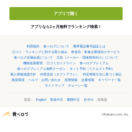
アプリで開く
アプリなら1ヶ月無料でランキング検索！
利用規約
食べログについて
携帯電話番号認証とは
口コミ・ランキングに対する取り組み
飲食店・飲食企業様向けサービス
食べログ店舗会員について
広告（メーカー・団体様等向け）について
機能改善要望
口コミガイドライン
食べログプレミアム
食べログプレミアム無料クーポン
ネット予約（リクエスト予約）
個人情報保護方針
外部送信（オプトアウト）
特定商取引法に基づく表記
推奨環境
ヘルプ・お問い合わせ
採用情報
企業情報
キーワード一覧
サイトマップ
チェーン一覧
言語：
English
简体中文
繁體中文
한국어
日本語
©Kakaku.com, Inc.