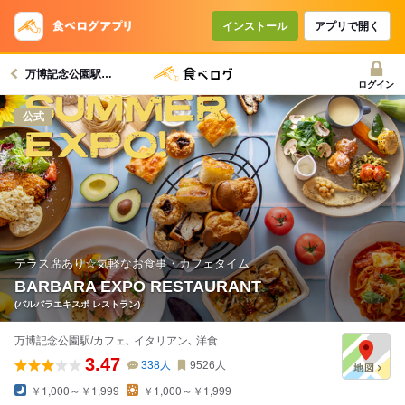
コースで使えるクーポン
戻る
インストール
アプリで開く
万博記念公園駅グルメへ
クーポンを利用せず予約する
ログイン
公式
テラス席あり☆気軽なお食事・カフェタイム
BARBARA EXPO RESTAURANT
(バルバラエキスポ レストラン)
万博記念公園駅/カフェ､ イタリアン､ 洋食
3.47
338
人
9526
人
￥1,000～￥1,999
￥1,000～￥1,999