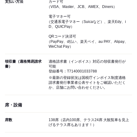
支払い方法
カード可
（VISA、Master、JCB、AMEX、Diners）
電子マネー可
（交通系電子マネー（Suicaなど）、楽天Edy、i
D、QUICPay）
QRコード決済可
（PayPay、d払い、楽天ペイ、au PAY、Alipay、
WeChat Pay）
領収書（適格簡易請求
適格請求書（インボイス）対応の領収書発行が
書）
可能
登録番号：T7140001033788
※最新の登録状況は国税庁インボイス制度適格
請求書発行事業者公表サイトをご確認いただく
か、店舗にお問い合わせください。
席・設備
席数
138席（店内100席、テラス24席 大観覧車を見上
げるテラス席もあります！）