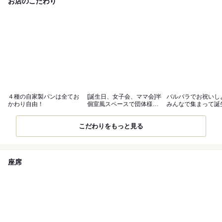
お店のこだわり
４種の自家製パンは全てお
[誕生日、女子会、ママ会]半
バルバラでお祝いし
かわり自由！
個室風スペースで団体様ご
みんなで集まって誕
利用も
記念日を！
こだわりをもっと見る
座席