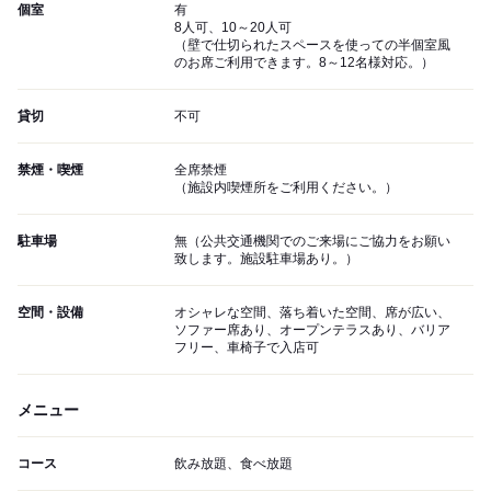
個室
有
8人可、10～20人可
（壁で仕切られたスペースを使っての半個室風
のお席ご利用できます。8～12名様対応。）
貸切
不可
禁煙・喫煙
全席禁煙
（施設内喫煙所をご利用ください。）
駐車場
無（公共交通機関でのご来場にご協力をお願い
致します。施設駐車場あり。）
空間・設備
オシャレな空間、落ち着いた空間、席が広い、
ソファー席あり、オープンテラスあり、バリア
フリー、車椅子で入店可
メニュー
コース
飲み放題、食べ放題