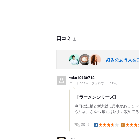
口コミ
？
好みのあう人を
taka19680712
口コミ 662件
フォロワー 107人
【ラーメンシリーズ】
今日は江坂と新大阪に用事があって マ
ウ江坂」さんへ 最近は駅ナカ攻めてる
？
23