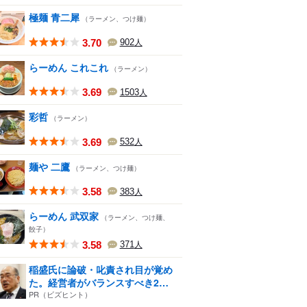
極麺 青二犀
（ラーメン、つけ麺）
3.70
902
人
らーめん これこれ
（ラーメン）
3.69
1503
人
彩哲
（ラーメン）
3.69
532
人
麺や 二鷹
（ラーメン、つけ麺）
3.58
383
人
らーめん 武双家
（ラーメン、つけ麺、
餃子）
3.58
371
人
稲盛氏に論破・叱責され目が覚め
た。経営者がバランスすべき2
つ...
PR（ビズヒント）