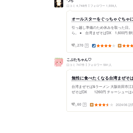
つら
口コミ 4,748件
フォロワー 1,559人
オールスターをぐっちゃぐちゃ
引っ越し準備のため休みを取った日。
ら。 ● 台湾まぜそばDX 1,600円
？
270
こぶたちゃん♡
口コミ 747件
フォロワー 591人
無性に食べたくなる台湾まぜそば
台湾まぜそば&ラーメン 大阪吹田市江坂の 
ぜそばDX 1260円 チャーシューはバ
2024/06 訪
？
60