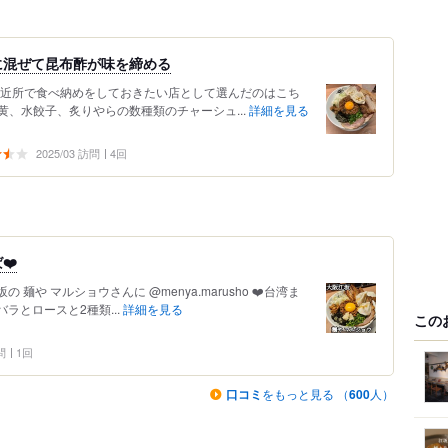
に混ぜて昆布酢が味を締める
 近所で食べ納めをしておきたい店として選んだのはこち
 卵黄、水餃子、炙りやらの数種類のチャーシュ...
詳細を見る
2025/03 訪問
4回
❤️
麺や マルショウさんに @menya.marusho ❤️台湾ま
ラとロースと2種類...
詳細を見る
この
問
1回
口コミ
をもっと見る （
600
人）