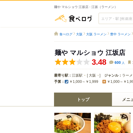
麺や マルショウ 江坂店 - 江坂（ラーメン）
食べログ
食べログ
大阪
大阪 ラーメン
豊中 ラーメン
麺や マルショウ 江坂店
3.48
600
人
最寄り駅：
江坂駅
[
大阪
]
ジャンル：
ラーメ
予算：
￥1,000～￥1,999
￥1,000～￥1,9
トップ
メニ