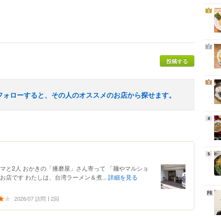
1
2
投稿する
3
フォローすると、その人のオススメのお店から探せます。
4
5
マと2人 おかきの「播磨屋」さん寄って 「麺やマルショ
お店です わたしは、台湾ラーメン＆煮...
詳細を見る
2026/07 訪問
2回