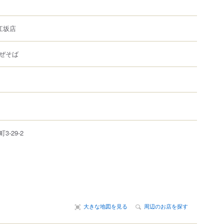
江坂店
ぜそば
町
3-29-2
大きな地図を見る
周辺のお店を探す