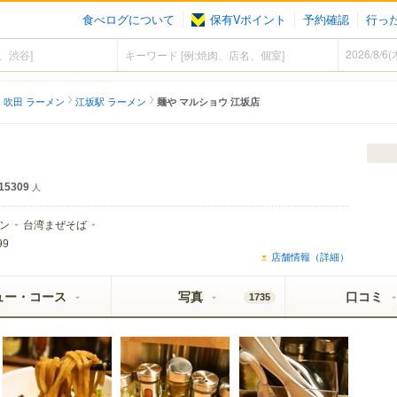
食べログについて
保有Vポイント
予約確認
行っ
吹田 ラーメン
江坂駅 ラーメン
麺や マルショウ 江坂店
15309
人
ン
台湾まぜそば
99
店舗情報（詳細）
ュー・コース
写真
口コミ
1735