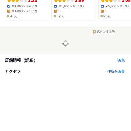
3.23
3.09
3.08
￥4,000～￥4,999
￥5,000～￥5,999
￥5,000～￥5,999
Dinner:
Dinner:
Dinner:
￥1,000～￥1,999
-
-
Lunch:
Lunch:
Lunch:
47人
77人
20人
広告を非表示
店舗情報（詳細）
編集
アクセス
住所を編集