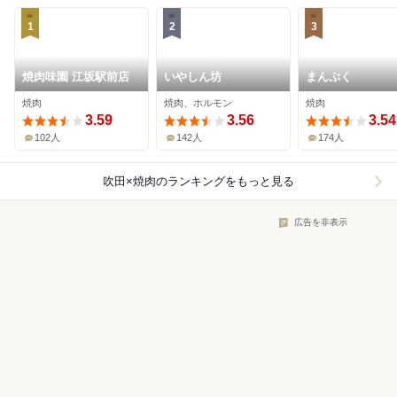
1
2
3
焼肉味園 江坂駅前店
いやしん坊
まんぷく
焼肉
焼肉、ホルモン
焼肉
3.59
3.56
3.54
102人
142人
174人
吹田×焼肉
のランキングをもっと見る
広告を非表示