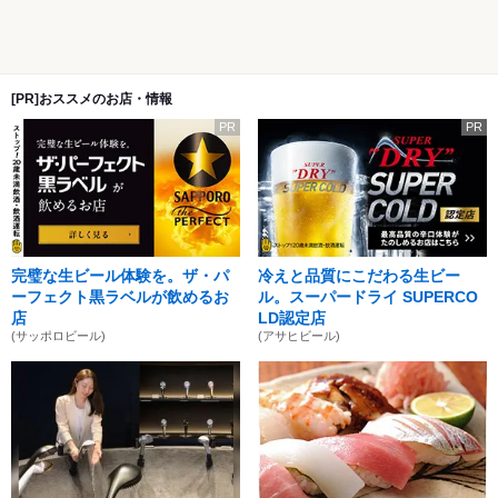
[PR]おススメのお店・情報
PR
PR
完璧な生ビール体験を。ザ・パ
冷えと品質にこだわる生ビー
ーフェクト黒ラベルが飲めるお
ル。スーパードライ SUPERCO
店
LD認定店
(サッポロビール)
(アサヒビール)