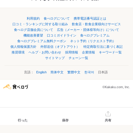
利用規約
食べログについて
携帯電話番号認証とは
口コミ・ランキングに対する取り組み
飲食店・飲食企業様向けサービス
食べログ店舗会員について
広告（メーカー・団体様等向け）について
機能改善要望
口コミガイドライン
食べログプレミアム
食べログプレミアム無料クーポン
ネット予約（リクエスト予約）
個人情報保護方針
外部送信（オプトアウト）
特定商取引法に基づく表記
推奨環境
ヘルプ・お問い合わせ
採用情報
企業情報
キーワード一覧
サイトマップ
チェーン一覧
言語：
English
简体中文
繁體中文
한국어
日本語
©Kakaku.com, Inc.
行った
保存
共有