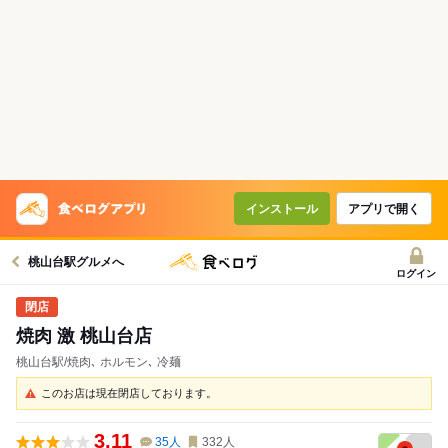
インストール
アプリで開く
桃山台駅グルメへ
ログイン
焼肉 激 桃山台店
桃山台駅/焼肉､ ホルモン､ 冷麺
このお店は現在閉店しております。
3.11
35
人
332
人