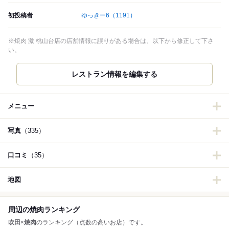
初投稿者
ゆっきー6
（1191）
※焼肉 激 桃山台店の店舗情報に誤りがある場合は、以下から修正して下さ
い。
レストラン情報を編集する
メニュー
写真
（335）
口コミ
（35）
地図
周辺の焼肉ランキング
吹田
×
焼肉
のランキング（点数の高いお店）です。