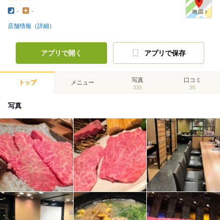
-
-
店舗情報（詳細）
アプリで開く
アプリで保存
写真
口コミ
トップ
メニュー
335
35
写真