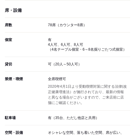
席・設備
席数
78席（カウンター8席）
個室
有
4人可、6人可、8人可
（4名テーブル個室・6～8名掘りごたつ式個室）
貸切
可（20人～50人可）
禁煙・喫煙
全席喫煙可
2020年4月1日より受動喫煙対策に関する法律(改
正健康増進法）が施行されており、最新の情報
と異なる場合がございますので、ご来店前に店
舗にご確認ください。
駐車場
有（35台、ただし他店と共用）
空間・設備
オシャレな空間、落ち着いた空間、席が広い、