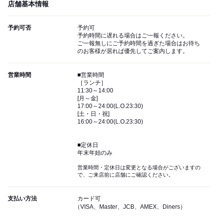
店舗基本情報
予約可否
予約可
予約時間に遅れる場合はご一報ください。
ご一報無しにご予約時間を過ぎた場合はお待ち
のお客様が居れば優先してご案内します。
営業時間
■営業時間
［ランチ］
11:30～14:00
[月～金]
17:00～24:00(L.O.23:30)
[土・日・祝]
16:00～24:00(L.O.23:30)
■定休日
年末年始のみ
営業時間・定休日は変更となる場合がございますの
で、ご来店前に店舗にご確認ください。
支払い方法
カード可
（VISA、Master、JCB、AMEX、Diners）