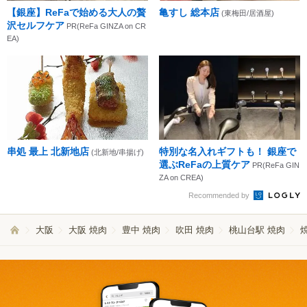
【銀座】ReFaで始める大人の贅
亀すし 総本店
(東梅田/居酒屋)
沢セルフケア
PR(ReFa GINZA on CR
EA)
串処 最上 北新地店
特別な名入れギフトも！ 銀座で
(北新地/串揚げ)
選ぶReFaの上質ケア
PR(ReFa GIN
ZA on CREA)
Recommended by
大阪
大阪 焼肉
豊中 焼肉
吹田 焼肉
桃山台駅 焼肉