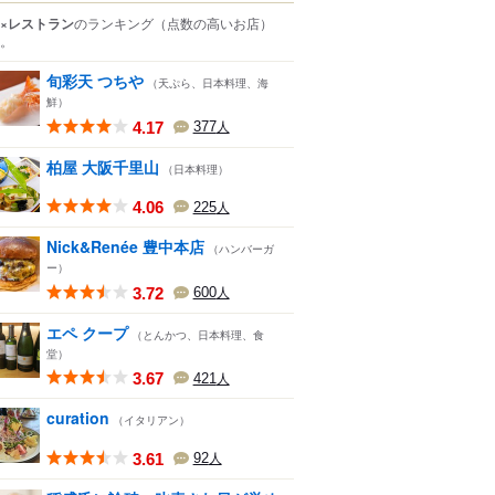
×レストラン
のランキング
（点数の高いお店）
。
旬彩天 つちや
（天ぷら、日本料理、海
鮮）
4.17
377
人
柏屋 大阪千里山
（日本料理）
4.06
225
人
Nick&Renée 豊中本店
（ハンバーガ
ー）
3.72
600
人
エペ クープ
（とんかつ、日本料理、食
堂）
3.67
421
人
curation
（イタリアン）
3.61
92
人