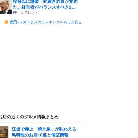
稲盛氏に論破・叱責され目が覚め
た。経営者がバランスすべき2
つ...
PR（ビズヒント）
吹田×レストラン
のランキングをもっと見る
お店の近くのグルメ情報まとめ
江坂で極上「焼き鳥」が味わえる
鳥料理のお店10選と個室情報