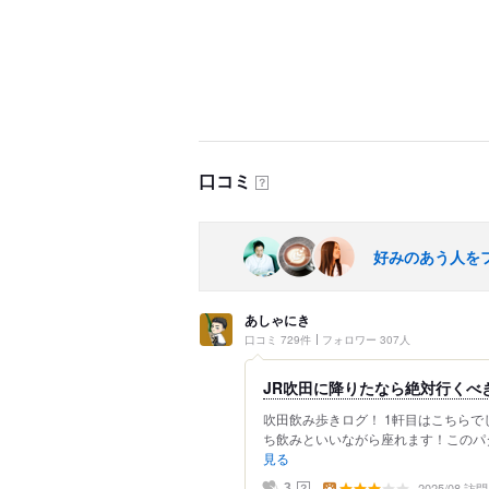
口コミ
？
好みのあう人を
あしゃにき
口コミ 729件
フォロワー 307人
JR吹田に降りたなら絶対行くべ
吹田飲み歩きログ！ 1軒目はこちらで
ち飲みといいながら座れます！このパタ
見る
2025/08 訪問
？
3