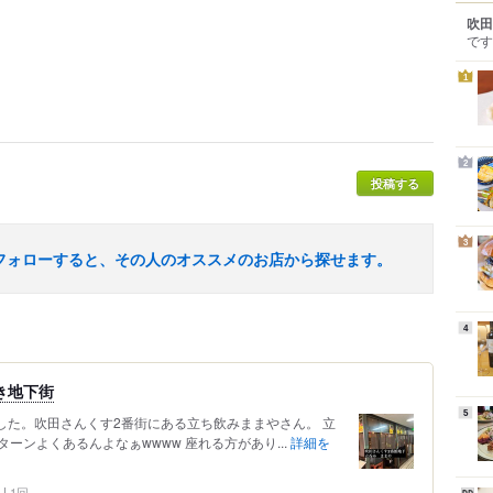
吹田
です
1
2
投稿する
3
フォローすると、その人のオススメのお店から探せます。
4
き地下街
5
した。吹田さんくす2番街にある立ち飲みままやさん。 立
ーンよくあるんよなぁwwww 座れる方があり...
詳細を
1回