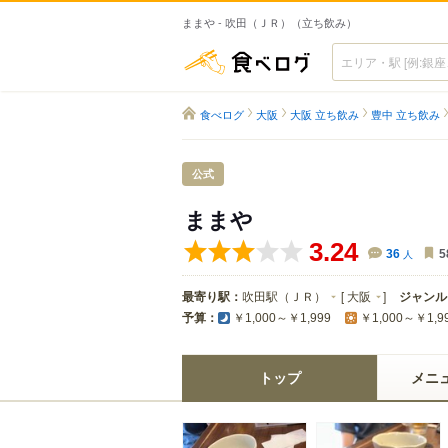
ままや - 吹田（ＪＲ）（立ち飲み）
食べログ
食べログ
大阪
大阪 立ち飲み
豊中 立ち飲み
公式
ままや
3.24
36
人
5
最寄り駅：
吹田駅（ＪＲ）
[
大阪
]
ジャンル
予算：
￥1,000～￥1,999
￥1,000～￥1,9
トップ
メニ