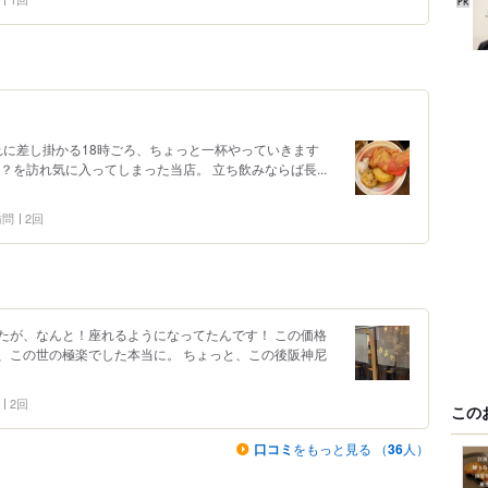
れに差し掛かる18時ごろ、ちょっと一杯やっていきます
？を訪れ気に入ってしまった当店。 立ち飲みならば長...
 訪問
2回
たが、なんと！座れるようになってたんです！ この価格
、この世の極楽でした本当に。 ちょっと、この後阪神尼
2回
この
口コミ
をもっと見る （
36
人）