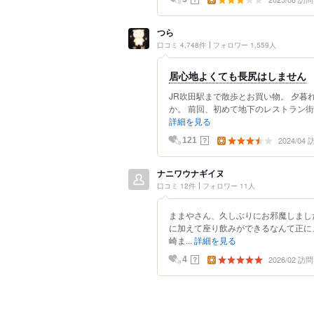
つら
口コミ 4,748件
フォロワー 1,559人
居心地よくても長尻はしません
JR吹田駅まで散歩とお買い物。 夕暮
か。 前回、初めて地下のレストラン街
詳細を見る
2024/04
？
121
ナニワウナギイヌ
口コミ 12件
フォロワー 11人
ままやさん、久しぶりにお邪魔しまし
に加えて座り飲みができるなんて正に
崎ま...
詳細を見る
2026/02 訪問
？
4