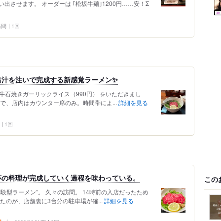
させます。 オーダーは ｢松坂牛麺｣1200円……安！Σ
 訪問
1回
出汁を注いで完成する新感覚ラーメン✨
松阪牛石焼きガーリックライス（990円） をいただきまし
で、店内はカウンター席のみ。時間帯によ...
詳細を見る
1回
杯の料理が完成していく過程を味わっている。
この
験型ラーメン”。 久々の訪問。 14時前の入店だったため
たのが、店舗裏に3台分の駐車場が確...
詳細を見る