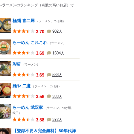
×ラーメン
のランキング
（点数の高いお店）
で
極麺 青二犀
（ラーメン、つけ麺）
3.70
902
人
らーめん これこれ
（ラーメン）
3.69
1504
人
彩哲
（ラーメン）
3.69
533
人
麺や 二鷹
（ラーメン、つけ麺）
3.58
383
人
らーめん 武双家
（ラーメン、つけ麺、
餃子）
3.58
372
人
【登録不要＆完全無料】80年代洋