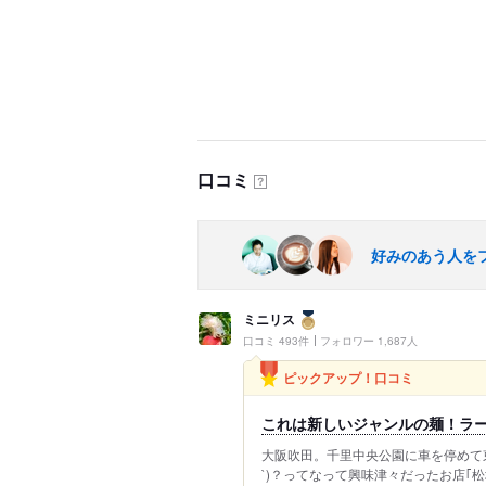
口コミ
？
好みのあう人を
ミニリス
口コミ 493件
フォロワー 1,687人
ピックアップ！口コミ
これは新しいジャンルの麺！ラー
大阪吹田。千里中央公園に車を停めて
`)？ってなって興味津々だったお店｢