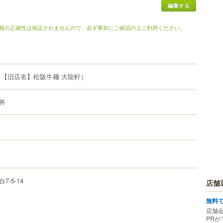
編集する
報の正確性は保証されませんので、必ず事前にご確認の上ご利用ください。
（【旧店名】松阪牛麺 大龍軒）
丼
台
7-5-14
店舗
無料
店舗
PRが