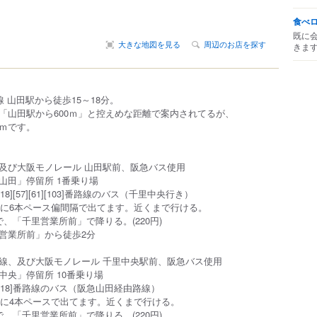
食べ
既に
大きな地図を見る
周辺のお店を探す
きま
 山田駅から徒歩15～18分。
山田駅から600ｍ」と控えめな距離で案内されてるが、
ｍです。
び大阪モノレール 山田駅前、阪急バス使用
田」停留所 1番乗り場
][57][61][103]番路線のバス（千里中央行き）
ペース偏間隔で出てます。近くまで行ける。
「千里営業所前」で降りる。(220円)
前」から徒歩2分
、及び大阪モノレール 千里中央駅前、阪急バス使用
央」停留所 10番乗り場
18]番路線のバス（阪急山田経由路線）
ペースで出てます。近くまで行ける。
「千里営業所前」で降りる。(220円)