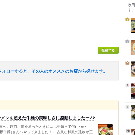
吹田
す。
1
2
投稿する
3
フォローすると、その人のオススメのお店から探せます。
4
5
メンを超えた牛麺の美味しさに感動しましたー♪♪
東へ。以前、前を通ったときに……牛麺って何(´・ω・
松坂牛麺｣さんへやって来ました！！ 古風な和風の建物が三