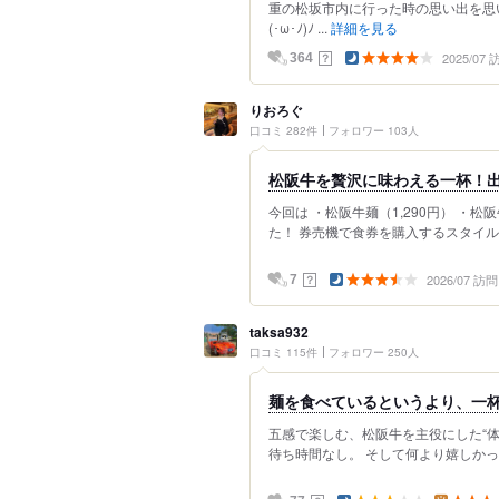
重の松坂市内に行った時の思い出を思い出
(･ω･ﾉ)ﾉ ...
詳細を見る
2025/07
？
364
りおろぐ
口コミ 282件
フォロワー 103人
松阪牛を贅沢に味わえる一杯！
今回は ・松阪牛麺（1,290円） ・
た！ 券売機で食券を購入するスタイル
2026/07 訪問
？
7
taksa932
口コミ 115件
フォロワー 250人
麺を食べているというより、一
五感で楽しむ、松阪牛を主役にした“体
待ち時間なし。 そして何より嬉しかっ