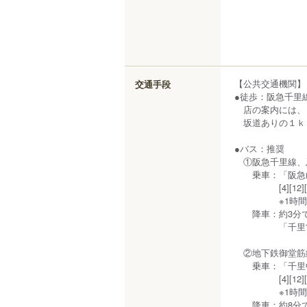
【公共交通機関】
交通手段
●徒歩：阪急千里線
店の案内には、「
坂道ありの１ｋ
●バス：推奨
①阪急千里線、及
乗車：「阪急山
[4][12][18
※1時間に6本
降車：約3分で、
「千里営業所
②地下鉄御堂筋線
乗車：「千里中
[4][12][
※1時間に4本
降車：約8分で、