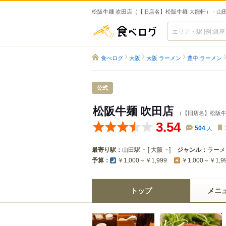
松阪牛麺 吹田店（【旧店名】松阪牛麺 大龍軒） - 
食べログ
食べログ
大阪
大阪 ラーメン
豊中 ラーメン
公式
松阪牛麺 吹田店
（【旧店名】松阪牛
3.54
504
人
最寄り駅：
山田駅
[
大阪
]
ジャンル：
ラーメ
予算：
￥1,000～￥1,999
￥1,000～￥1,9
トップ
メニ