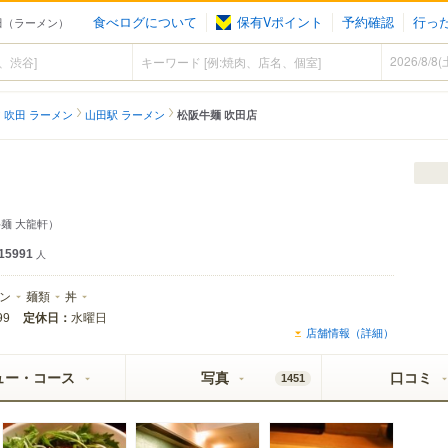
食べログについて
保有Vポイント
予約確認
行っ
山田（ラーメン）
吹田 ラーメン
山田駅 ラーメン
松阪牛麺 吹田店
麺 大龍軒）
15991
人
ン
麺類
丼
定休日：
水曜日
99
店舗情報（詳細）
ュー・コース
写真
口コミ
1451