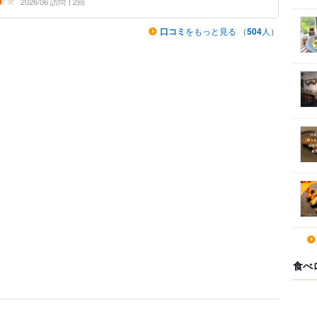
2026/06 訪問
2回
口コミ
をもっと見る （
504
人）
食べ