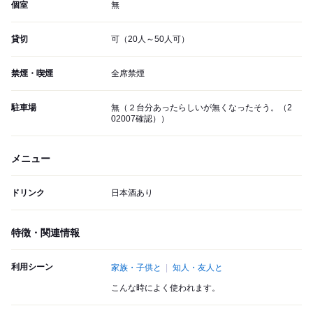
個室
無
貸切
可（20人～50人可）
禁煙・喫煙
全席禁煙
駐車場
無（２台分あったらしいが無くなったそう。（2
02007確認））
メニュー
ドリンク
日本酒あり
特徴・関連情報
利用シーン
家族・子供と
知人・友人と
こんな時によく使われます。