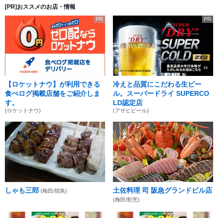
[PR]おススメのお店・情報
PR
PR
【ロケットナウ】が利用できる
冷えと品質にこだわる生ビー
食べログ掲載店舗をご紹介しま
ル。スーパードライ SUPERCO
す。
LD認定店
(ロケットナウ)
(アサヒビール)
しゃも三郎
土佐料理 司 阪急グランドビル店
(梅田/焼鳥)
(梅田/割烹)