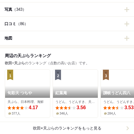
写真
（343）
口コミ
（86）
地図
周辺の天ぷらランキング
吹田
×
天ぷら
のランキング（点数の高いお店）です。
1
2
3
旬彩天 つちや
紅葉庵
讃岐うどん四八
天ぷら、日本料理、海鮮
うどん、うどんすき、天ぷら
4.17
3.56
3.53
377人
346人
284人
吹田×天ぷら
のランキングをもっと見る