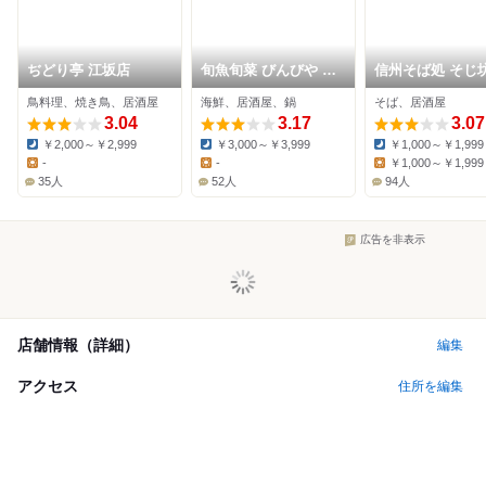
ぢどり亭 江坂店
旬魚旬菜 びんびや 江
信州そば処 そじ坊
坂店
らぽーとEXPOCI
鳥料理、焼き鳥、居酒屋
海鮮、居酒屋、鍋
そば、居酒屋
店
3.04
3.17
3.07
￥2,000～￥2,999
￥3,000～￥3,999
￥1,000～￥1,999
Dinner:
Dinner:
Dinner:
-
-
￥1,000～￥1,999
Lunch:
Lunch:
Lunch:
35人
52人
94人
広告を非表示
店舗情報（詳細）
編集
アクセス
住所を編集