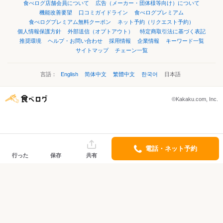
食べログ店舗会員について
広告（メーカー・団体様等向け）について
機能改善要望
口コミガイドライン
食べログプレミアム
食べログプレミアム無料クーポン
ネット予約（リクエスト予約）
個人情報保護方針
外部送信（オプトアウト）
特定商取引法に基づく表記
推奨環境
ヘルプ・お問い合わせ
採用情報
企業情報
キーワード一覧
サイトマップ
チェーン一覧
言語：
English
简体中文
繁體中文
한국어
日本語
©Kakaku.com, Inc.
電話・ネット予約
行った
保存
共有