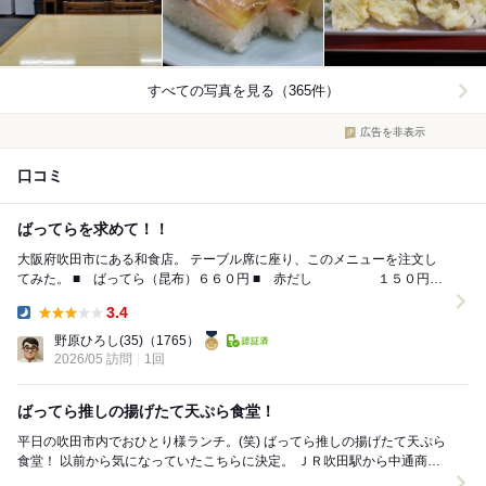
すべての写真を見る（365件）
広告を非表示
口コミ
ばってらを求めて！！
大阪府吹田市にある和食店。 テーブル席に座り、このメニューを注文し
てみた。 ■ ばってら（昆布）６６０円 ■ 赤だし １５０円
（注文から提供まで約５分） ...
3.4
Dinner:
野原ひろし(35)
（1765）
2026/05 訪問
1回
ばってら推しの揚げたて天ぷら食堂！
平日の吹田市内でおひとり様ランチ。(笑) ばってら推しの揚げたて天ぷら
食堂！ 以前から気になっていたこちらに決定。 ＪＲ吹田駅から中通商店
街を歩いて数分。 懐かしい昭和...