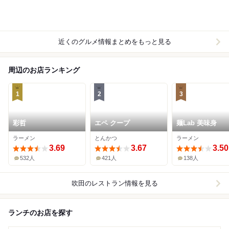
近くのグルメ情報まとめをもっと見る
周辺のお店ランキング
1
2
3
彩哲
エペ クープ
麺Lab 美味身
ラーメン
とんかつ
ラーメン
3.69
3.67
3.50
532人
421人
138人
吹田
のレストラン情報を見る
ランチのお店を探す