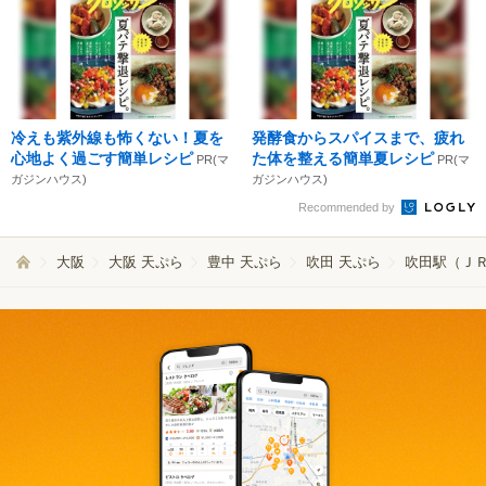
冷えも紫外線も怖くない！夏を
発酵食からスパイスまで、疲れ
心地よく過ごす簡単レシピ
た体を整える簡単夏レシピ
PR(マ
PR(マ
ガジンハウス)
ガジンハウス)
Recommended by
大阪
大阪 天ぷら
豊中 天ぷら
吹田 天ぷら
吹田駅（ＪＲ