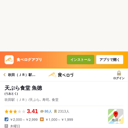
インストール
アプリで開く
吹田（ＪＲ）駅グルメへ
ログイン
天ぷら食堂 魚徳
(うおとく)
吹田駅（ＪＲ）/天ぷら､ 寿司､ 食堂
3.41
86
人
2313
人
￥2,000～￥2,999
￥1,000～￥1,999
木曜日