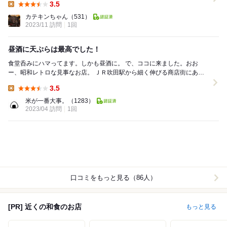
3.5
Lunch:
カテキンちゃん
（531）
2023/11 訪問
1回
昼酒に天ぷらは最高でした！
食堂呑みにハマってます。しかも昼酒に。 で、ココに来ました。おお
ー、昭和レトロな見事なお店。 ＪＲ吹田駅から細く伸びる商店街にあり
ます。 晴れた春の日に歩くには最良でした...
3.5
Lunch:
米が一番大事。
（1283）
2023/04 訪問
1回
口コミをもっと見る（86人）
[PR] 近くの和食のお店
もっと見る