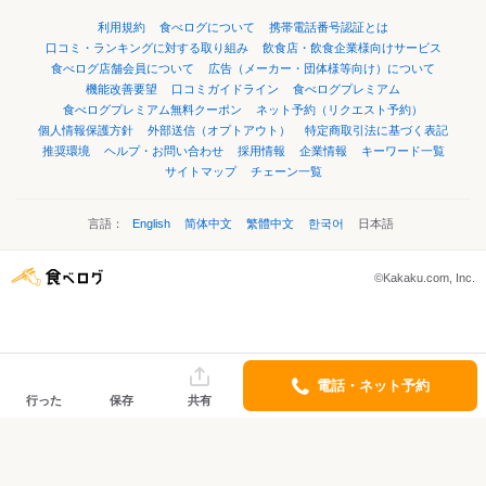
利用規約
食べログについて
携帯電話番号認証とは
口コミ・ランキングに対する取り組み
飲食店・飲食企業様向けサービス
食べログ店舗会員について
広告（メーカー・団体様等向け）について
機能改善要望
口コミガイドライン
食べログプレミアム
食べログプレミアム無料クーポン
ネット予約（リクエスト予約）
個人情報保護方針
外部送信（オプトアウト）
特定商取引法に基づく表記
推奨環境
ヘルプ・お問い合わせ
採用情報
企業情報
キーワード一覧
サイトマップ
チェーン一覧
言語：
English
简体中文
繁體中文
한국어
日本語
©Kakaku.com, Inc.
電話・ネット予約
行った
保存
共有