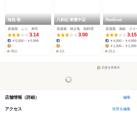
味処 祭
八剣伝 東豊中店
Red&red
居酒屋、ふぐ、寿司
居酒屋、焼き鳥、鳥料理
居酒屋、海鮮、ステ
3.14
3.00
3.15
￥5,000～￥5,999
-
￥4,000～￥4,999
Dinner:
Dinner:
Dinner:
-
-
￥1,000～￥1,999
Lunch:
Lunch:
Lunch:
30人
2人
21人
広告を非表示
店舗情報（詳細）
編集
アクセス
住所を編集