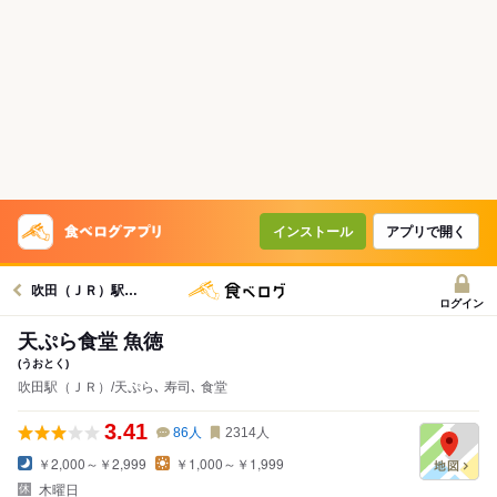
インストール
アプリで開く
吹田（ＪＲ）駅グルメへ
ログイン
天ぷら食堂 魚徳
(うおとく)
吹田駅（ＪＲ）/天ぷら､ 寿司､ 食堂
3.41
86
人
2314
人
￥2,000～￥2,999
￥1,000～￥1,999
木曜日