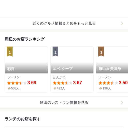
近くのグルメ情報まとめをもっと見る
周辺のお店ランキング
1
2
3
彩哲
エペ クープ
麺Lab 美味身
ラーメン
とんかつ
ラーメン
3.69
3.67
3.50
533人
422人
138人
吹田
のレストラン情報を見る
ランチのお店を探す