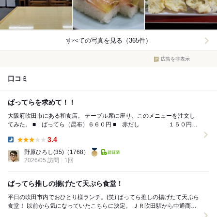
すべての写真を見る（365件）
広告を非表示
口コミ
ばってらを求めて！！
大阪府吹田市にある和食店。 テーブル席に座り、このメニューを注文し
てみた。 ■ ばってら（昆布）６６０円 ■ 赤だし １５０円
（注文から提供まで約５分） ...
3.4
Dinner:
野原ひろし(35)
（1768）
2026/05 訪問
1回
ばってら推しの揚げたて天ぷら食堂！
平日の吹田市内でおひとり様ランチ。(笑) ばってら推しの揚げたて天ぷら
食堂！ 以前から気になっていたこちらに決定。 ＪＲ吹田駅から中通商店
街を歩いて数分。 懐かしい昭和...