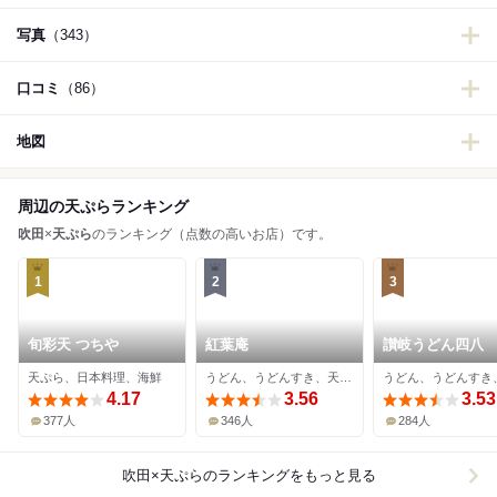
写真
（343）
口コミ
（86）
地図
周辺の天ぷらランキング
吹田
×
天ぷら
のランキング（点数の高いお店）です。
1
2
3
旬彩天 つちや
紅葉庵
讃岐うどん四八
天ぷら、日本料理、海鮮
うどん、うどんすき、天ぷら
4.17
3.56
3.53
377人
346人
284人
吹田×天ぷら
のランキングをもっと見る