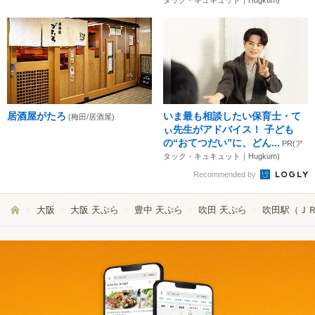
居酒屋がたろ
いま最も相談したい保育士・て
(梅田/居酒屋)
ぃ先生がアドバイス！ 子ども
の“おてつだい”に、どん...
PR(ア
タック・キュキュット｜Hugkum)
Recommended by
大阪
大阪 天ぷら
豊中 天ぷら
吹田 天ぷら
吹田駅（ＪＲ