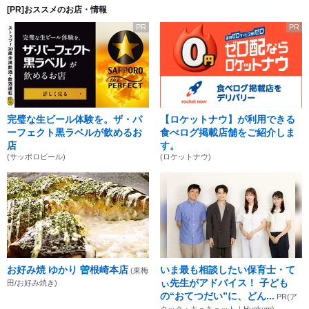
[PR]おススメのお店・情報
PR
PR
完璧な生ビール体験を。ザ・パ
【ロケットナウ】が利用できる
ーフェクト黒ラベルが飲めるお
食べログ掲載店舗をご紹介しま
店
す。
(サッポロビール)
(ロケットナウ)
お好み焼 ゆかり 曽根崎本店
いま最も相談したい保育士・て
(東梅
ぃ先生がアドバイス！ 子ども
田/お好み焼き)
の“おてつだい”に、どん...
PR(ア
タック・キュキュット｜Hugkum)