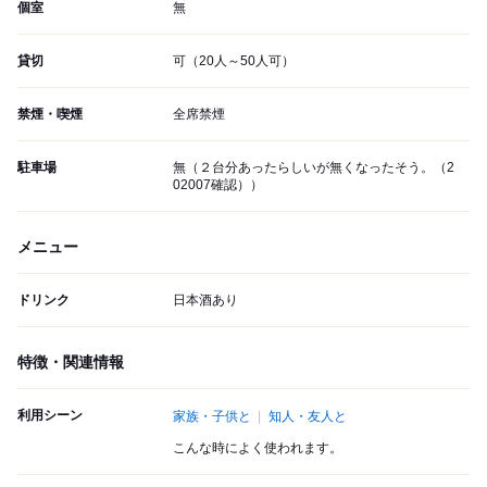
個室
無
貸切
可（20人～50人可）
禁煙・喫煙
全席禁煙
駐車場
無（２台分あったらしいが無くなったそう。（2
02007確認））
メニュー
ドリンク
日本酒あり
特徴・関連情報
利用シーン
家族・子供と
知人・友人と
こんな時によく使われます。