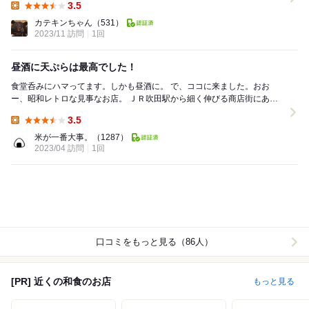
3.5
Lunch:
カテキンちゃん
（531）
2023/11 訪問
1回
昼酒に天ぷらは最高でした！
食堂呑みにハマってます。しかも昼酒に。 で、ココに来ました。おお
ー、昭和レトロな見事なお店。 ＪＲ吹田駅から細く伸びる商店街にあり
ます。 晴れた春の日に歩くには最良でした...
3.5
Lunch:
米が一番大事。
（1287）
2023/04 訪問
1回
口コミをもっと見る（86人）
[PR] 近くの和食のお店
もっと見る