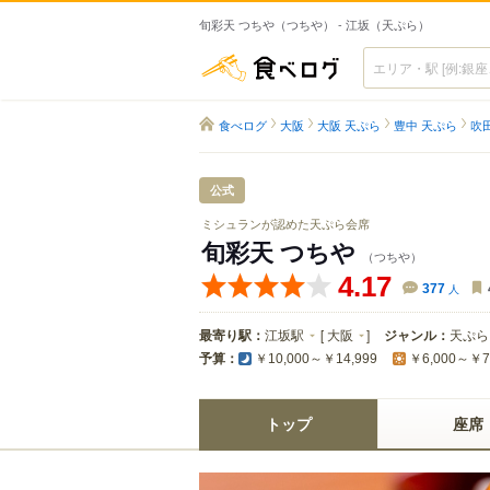
旬彩天 つちや（つちや） - 江坂（天ぷら）
食べログ
食べログ
大阪
大阪 天ぷら
豊中 天ぷら
吹
公式
ミシュランが認めた天ぷら会席
旬彩天 つちや
（つちや）
4.17
377
人
最寄り駅：
江坂駅
[
大阪
]
ジャンル：
天ぷら
予算：
￥10,000～￥14,999
￥6,000～￥7
トップ
座席