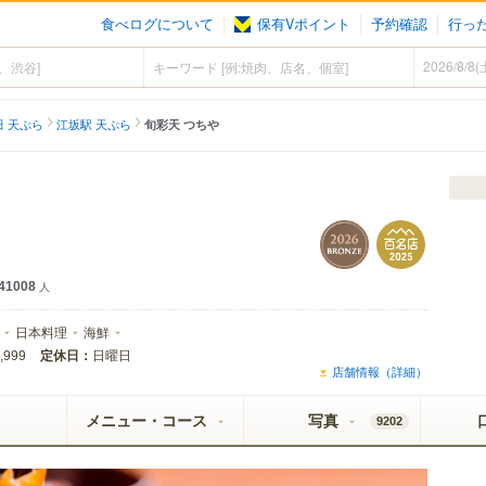
食べログについて
保有Vポイント
予約確認
行っ
田 天ぷら
江坂駅 天ぷら
旬彩天 つちや
41008
人
日本料理
海鮮
定休日：
日曜日
,999
店舗情報（詳細）
メニュー・コース
写真
9202