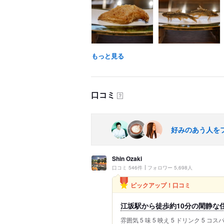
もっと見る
口コミ
？
好みのあう人を
Shin Ozaki
口コミ 546件
フォロワー 5,698人
ピックアップ！口コミ
江坂駅から徒歩約10分の閑静な住
雰囲気 5 味 5 映え 5 ドリンク 5 コ