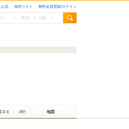
たお店
保存リスト
無料会員登録/ログイン
口コミ
地図
377