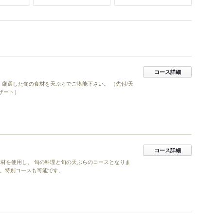
コース詳細
 厳選した旬の食材を天ぷらでご堪能下さい。 （先付/天
ザート）
コース詳細
材を使用し、 旬の料理と旬の天ぷらのコースとなりま
い。特別コースも可能です。