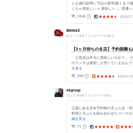
とお酒の説明に下記の基準(飽くまで個
くちゃ美味しい ○: 美味しい △: 普通 ×: 
2026/0
？
1046
MANAX
口コミ 712件
フォロワー 3,582人
【3ヶ月待ちの名店】予約困難
「人気店は本当に美味しいのか？」 そ
のランチは個室しか空いていませんでし
を見る
2026/07
？
259
ekgroup
口コミ 262件
フォロワー 105人
江坂にある完全予約制の天ぷら店「旬
料理と天ぷらを組み合わせたコースが楽しめ
細を見る
？
71