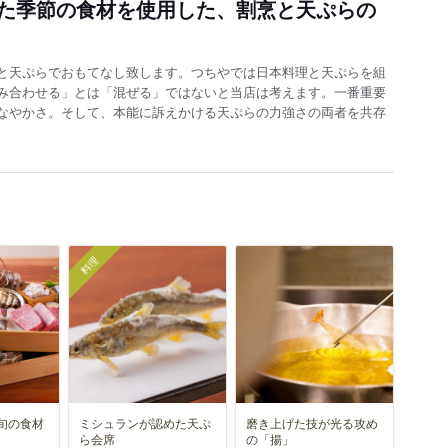
た季節の食材を使用した、割烹と天ぷらの
と天ぷらでおもてなし致します。つちやでは日本料理と天ぷらを組
み合わせる」とは「混ぜる」ではないと当店は考えます。一番重要
なやかさ。そして、本能に訴えかける天ぷらの力強さの両者を共存
料理
旬の食材
ミシュランが認めた天ぷ
磨き上げた技が光る攻め
ら会席
の「揚」