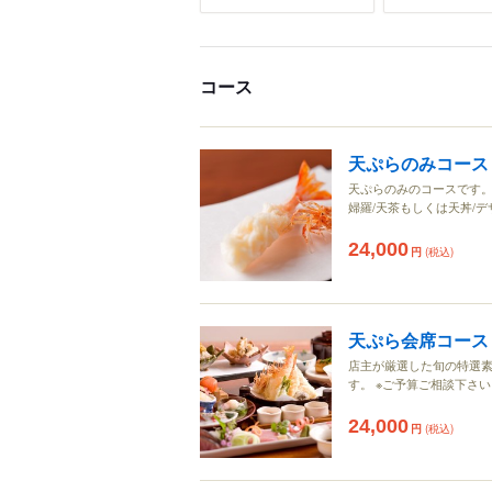
コース
天ぷらのみコース
天ぷらのみのコースです。
婦羅/天茶もしくは天丼/デ
24,000
円
(税込)
天ぷら会席コース
店主が厳選した旬の特選素
す。 ※ご予算ご相談下さ
24,000
円
(税込)