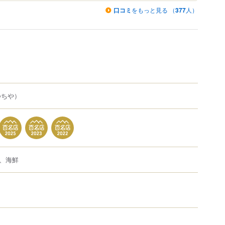
口コミ
をもっと見る （
377
人）
つちや）
、海鮮