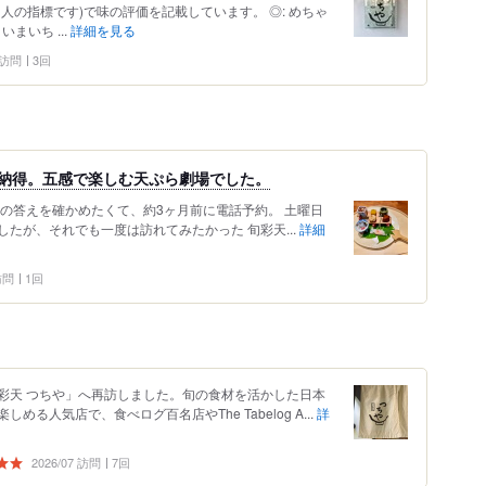
人の指標です)で味の評価を記載しています。 ◎: めちゃ
いまいち ...
詳細を見る
7 訪問
3回
も納得。五感で楽しむ天ぷら劇場でした。
の答えを確かめたくて、約3ヶ月前に電話予約。 土曜日
たが、それでも一度は訪れてみたかった 旬彩天...
詳細
 訪問
1回
彩天 つちや」へ再訪しました。旬の食材を活かした日本
る人気店で、食べログ百名店やThe Tabelog A...
詳
2026/07 訪問
7回