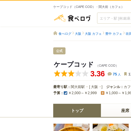
ケープコッド（CAPE COD） - 関大前（カフェ）
食べログ
食べログ
大阪
大阪 カフェ
豊中 カフェ
吹
公式
ケープコッド
（CAPE COD）
3.36
75
人
1
最寄り駅：
関大前駅
[
大阪
]
ジャンル：
カフ
予算：
￥2,000～￥2,999
￥1,000～￥1,9
トップ
座席