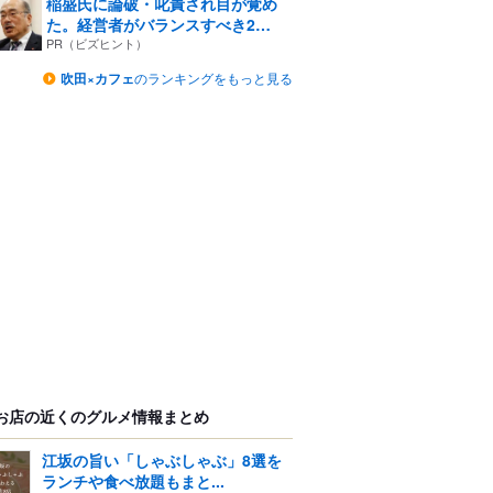
稲盛氏に論破・叱責され目が覚め
た。経営者がバランスすべき2
つ...
PR（ビズヒント）
吹田×カフェ
のランキングをもっと見る
お店の近くのグルメ情報まとめ
江坂の旨い「しゃぶしゃぶ」8選を
ランチや食べ放題もまと...