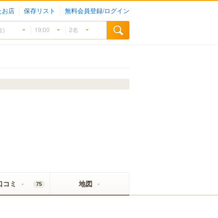
たお店
保存リスト
無料会員登録/ログイン
口コミ
地図
75