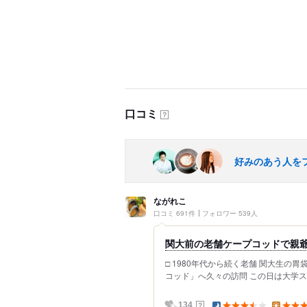
口コミ
？
好みのあう人を
ながれこ
口コミ 691件
フォロワー 539人
関大前の老舗ケープコッドで親爺
□ 1980年代から続く老舗 関大生の
コッド」へ久々の訪問 この日は大学スポ
？
134