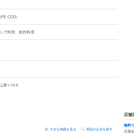
APE COD）
シア料理、創作料理
山東
1-10-4
店舗
無料
大きな地図を見る
周辺のお店を探す
店舗