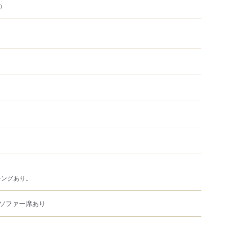
Y）
キングあり。
ソファー席あり