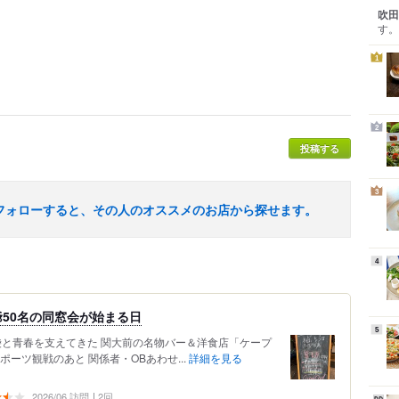
吹田
す。
1
2
投稿する
3
フォローすると、その人のオススメのお店から探せます。
4
50名の同窓会が始まる日
5
胃袋と青春を支えてきた 関大前の名物バー＆洋食店「ケープ
ーツ観戦のあと 関係者・OBあわせ...
詳細を見る
2026/06 訪問
2回