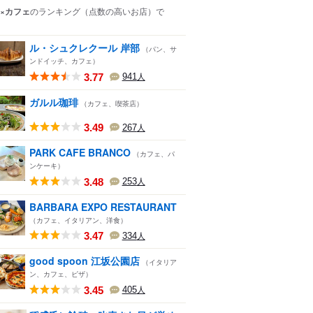
×カフェ
のランキング
（点数の高いお店）
で
ル・シュクレクール 岸部
（パン、サ
ンドイッチ、カフェ）
3.77
941
人
ガルル珈琲
（カフェ、喫茶店）
3.49
267
人
PARK CAFE BRANCO
（カフェ、パ
ンケーキ）
3.48
253
人
BARBARA EXPO RESTAURANT
（カフェ、イタリアン、洋食）
3.47
334
人
good spoon 江坂公園店
（イタリア
ン、カフェ、ピザ）
3.45
405
人