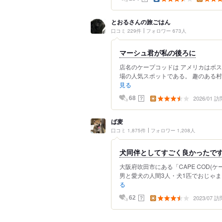
とおるさんの旅ごはん
口コミ 229件
フォロワー 673人
マーシュ君が私の後ろに
店名のケープコッドは アメリカはボス
場の人気スポットである。 趣のある村
見る
2026/01 訪
？
68
ば麦
口コミ 1,875件
フォロワー 1,208人
犬同伴としてすごく良かったで
大阪府吹田市にある「CAPE COD(
男と愛犬の人間3人・犬1匹でおじゃま
る
2023/07 訪
？
62