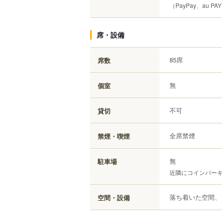
（PayPay、au PA
席・設備
85席
席数
無
個室
不可
貸切
全席禁煙
禁煙・喫煙
無
駐車場
近隣にコインパー
落ち着いた空間、
空間・設備