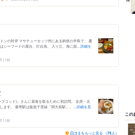
トンの対岸 マサチューセッツ州にある鉤状の半島で、 夏
はシーフードの屋台、灯台池、 入り江、海に面...
詳細を
問
1回
す
ケープコッド)」さんに昼食を取るために初訪問。 女房・次
します。 最寄駅は阪急千里線「関大前駅」。...
詳細を見
この
問
1回
口コミ
をもっと見る （
75
人）