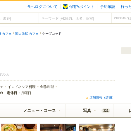
食べログについて
保有Vポイント
予約確認
行っ
田 カフェ
関大前駅 カフェ
ケープコッド
355
人
ェ
インドネシア料理
創作料理
定休日：
月曜日
99
店舗情報（詳細）
メニュー・コース
写真
321