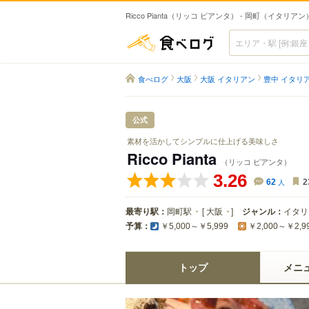
Ricco Pianta（リッコ ピアンタ） - 岡町（イタリアン
食べログ
食べログ
大阪
大阪 イタリアン
豊中 イタリ
公式
素材を活かしてシンプルに仕上げる美味しさ
Ricco Pianta
（リッコ ピアンタ）
3.26
62
人
2
最寄り駅：
岡町駅
[
大阪
]
ジャンル：
イタリ
予算：
￥5,000～￥5,999
￥2,000～￥2,9
トップ
メニ