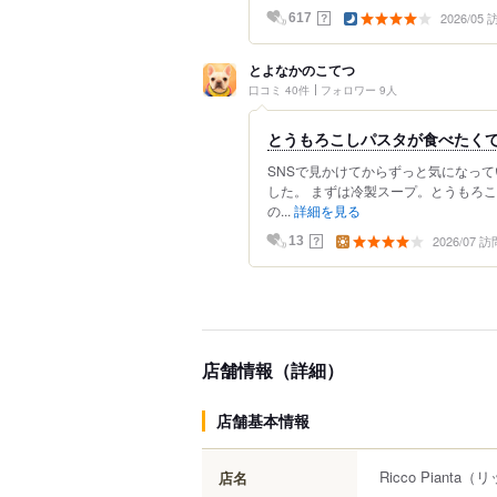
2026/05
？
617
とよなかのこてつ
口コミ 40件
フォロワー 9人
とうもろこしパスタが食べたく
SNSで見かけてからずっと気になっ
した。 まずは冷製スープ。とうもろ
の...
詳細を見る
2026/07 訪
？
13
店舗情報（詳細）
店舗基本情報
Ricco Pianta
（リ
店名