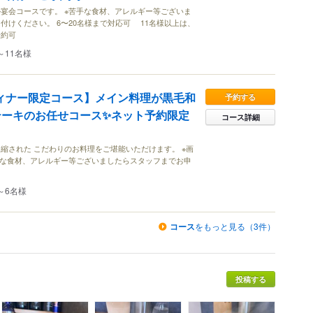
宴会コースです。 ※苦手な食材、アレルギー等ございま
付けください。 6〜20名様まで対応可 11名様以上は、
予約可
～11名様
ntaディナー限定コース】メイン料理が黒毛和
予約する
テーキのお任せコース✨ネット予約限定
コース詳細
縮された こだわりのお料理をご堪能いただけます。 ※画
手な食材、アレルギー等ございましたらスタッフまでお申
～6名様
コース
をもっと見る（3件）
投稿する