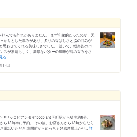
はり何を頼んでも外れがありません。 まず印象的だったのが、天
しっかりとした厚みがあり、炙りの香ばしさと脂の甘みが
と思わせてくれる美味しさでした。 続いて、蝦夷鮑のバ
ランスが素晴らしく、濃厚なバターの風味が鮑の旨みをさ
見る
問
4回
リッコピアンタ #riccopiant 岡町駅から徒歩約8分。
から18時半に予約。 その後、お店さんから18時からなら
ざ電話いただき 訪問前からめっちゃ好感度爆上がり...
詳