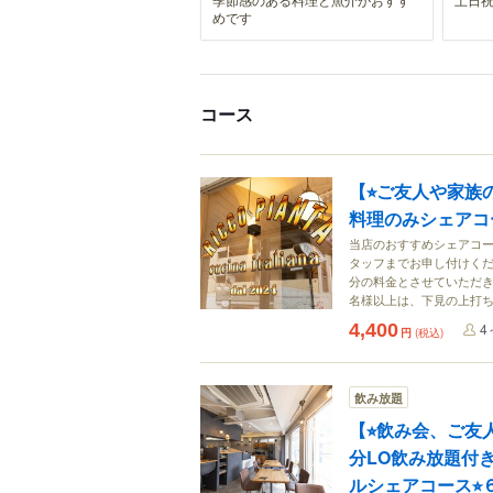
めです
コース
【⭐︎ご友人や家族
料理のみシェアコー
当店のおすすめシェアコー
タッフまでお申し付けくだ
分の料金とさせていただき
名様以上は、下見の上打
4,400
4
円
(税込)
飲み放題
【⭐︎飲み会、ご友
分LO飲み放題付
ルシェアコース⭐