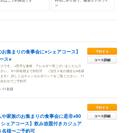
ン
のお集まりの食事会に⭐︎シェアコース】
予約する
ス⭐︎
コース詳細
スです。 ※苦手な食材、アレルギー等ございましたらス
さい。 4〜20名様まで対応可 （当日３名の場合も4名様
ます） 詳しくはキャンセルポリシーをご覧ください。 11
ち合わせでご予約可
～11名様
予約する
人や家族のお集まりの食事会に是非⭐︎90
コース詳細
きシェアコース】飲み放題付きカジュア
︎６名様〜ご予約可