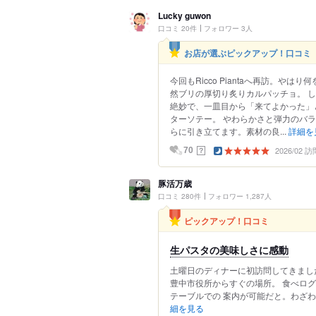
Lucky guwon
口コミ 20件
フォロワー 3人
お店が選ぶピックアップ！口コミ
今回もRicco Piantaへ再訪。や
然ブリの厚切り炙りカルパッチョ。 
絶妙で、一皿目から「来てよかった」
ターソテー。 やわらかさと弾力のバ
らに引き立てます。素材の良...
詳細を
2026/02 訪
？
70
豚活万歳
口コミ 280件
フォロワー 1,287人
ピックアップ！口コミ
生パスタの美味しさに感動
土曜日のディナーに初訪問してきました #
豊中市役所からすぐの場所。 食べログ
テーブルでの 案内が可能だと。わざわ
細を見る