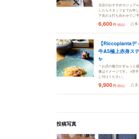
当店のおすすめカジュアル
したらスタッフまでお申し
下見の上打ち合わせでご
6,600
6
円
(税込)
【Riccopia
牛A5極上赤身ス
✨
＊お店の魅力がぎゅっと凝
像はイメージです。 ※苦
し付けください。
9,900
2
円
(税込)
投稿写真