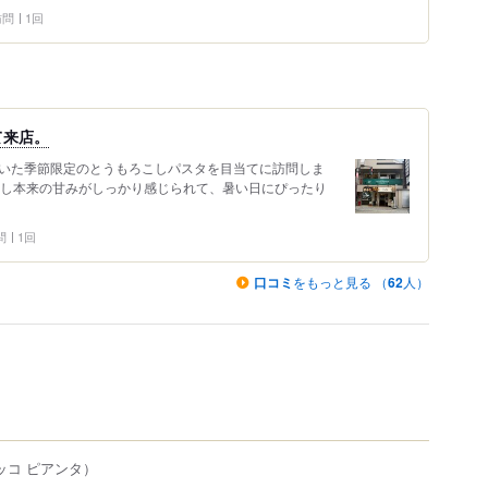
 訪問
1回
て来店。
ていた季節限定のとうもろこしパスタを目当てに訪問しま
こし本来の甘みがしっかり感じられて、暑い日にぴったり
問
1回
口コミ
をもっと見る （
62
人）
ッコ ピアンタ）