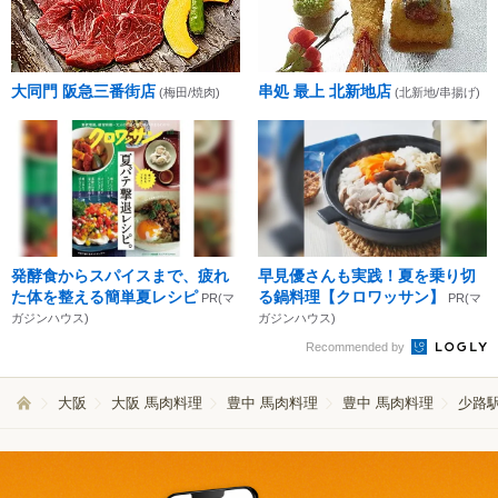
大同門 阪急三番街店
串処 最上 北新地店
(梅田/焼肉)
(北新地/串揚げ)
発酵食からスパイスまで、疲れ
早見優さんも実践！夏を乗り切
た体を整える簡単夏レシピ
る鍋料理【クロワッサン】
PR(マ
PR(マ
ガジンハウス)
ガジンハウス)
Recommended by
大阪
大阪 馬肉料理
豊中 馬肉料理
豊中 馬肉料理
少路