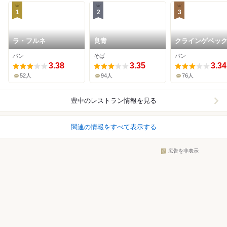
1
2
3
ラ・フルネ
良青
クラインゲベッ
パン
そば
パン
3.38
3.35
3.34
52人
94人
76人
豊中
のレストラン情報を見る
関連の情報をすべて表示する
広告を非表示