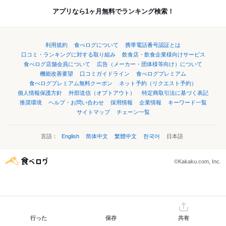
アプリなら1ヶ月無料でランキング検索！
利用規約
食べログについて
携帯電話番号認証とは
口コミ・ランキングに対する取り組み
飲食店・飲食企業様向けサービス
食べログ店舗会員について
広告（メーカー・団体様等向け）について
機能改善要望
口コミガイドライン
食べログプレミアム
食べログプレミアム無料クーポン
ネット予約（リクエスト予約）
個人情報保護方針
外部送信（オプトアウト）
特定商取引法に基づく表記
推奨環境
ヘルプ・お問い合わせ
採用情報
企業情報
キーワード一覧
サイトマップ
チェーン一覧
言語：
English
简体中文
繁體中文
한국어
日本語
©Kakaku.com, Inc.
行った
保存
共有