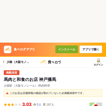
インストール
アプリで開く
少路（大阪モノレール）駅グルメへ
ログイン
馬肉と和食のお店 神戸播馬
少路駅（大阪モノレール）/馬肉料理
このお店は店舗情報の確認が取れていないため掲載保留中です。
3.03
5
人
187
人