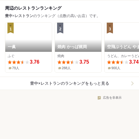
周辺のレストランランキング
豊中
×
レストラン
のランキング（点数の高いお店）です。
1
2
3
一眞
焼肉 かっぱ梶岡
空飛ぶうどん や
き家
ふぐ
焼肉
うどん、カレーうど
3.76
3.75
3.74
79人
288人
900人
豊中×レストラン
のランキングをもっと見る
広告を非表示