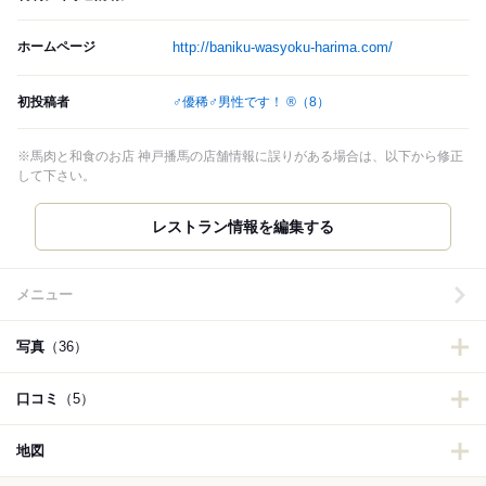
ホームページ
http://baniku-wasyoku-harima.com/
初投稿者
♂優稀♂男性です！ ®
（8）
※馬肉と和食のお店 神戸播馬の店舗情報に誤りがある場合は、以下から修正
して下さい。
メニュー
写真
（36）
口コミ
（5）
地図