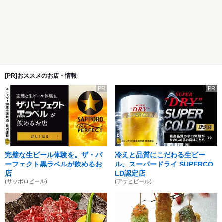
[PR]おススメのお店・情報
PR
PR
完璧な生ビール体験を。ザ・パ
冷えと品質にこだわる生ビー
ーフェクト黒ラベルが飲めるお
ル。スーパードライ SUPERCO
店
LD認定店
(サッポロビール)
(アサヒビール)