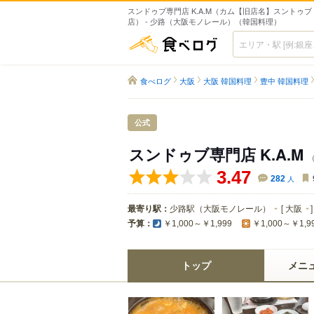
スンドゥブ専門店 K.A.M（カム【旧店名】スントゥブ
店） - 少路（大阪モノレール）（韓国料理）
食べログ
食べログ
大阪
大阪 韓国料理
豊中 韓国料理
公式
スンドゥブ専門店 K.A.M
3.47
282
人
最寄り駅：
少路駅（大阪モノレール）
[
大阪
]
予算：
￥1,000～￥1,999
￥1,000～￥1,9
トップ
メニ