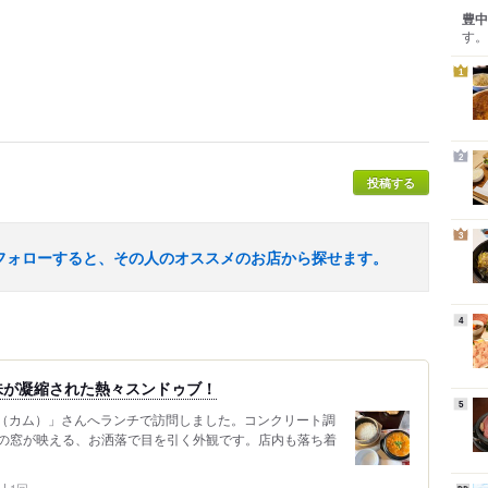
豊中
す。
1
2
投稿する
3
フォローすると、その人のオススメのお店から探せます。
4
味が凝縮された熱々スンドゥブ！
5
.M（カム）」さんへランチで訪問しました。コンクリート調
の窓が映える、お洒落で目を引く外観です。店内も落ち着