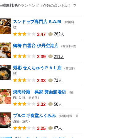
×韓国料理
のランキング
（点数の高いお店）
で
スンドゥブ専門店 K.A.M
（韓国料
理）
3.47
282
人
鶴橋 白雲台 伊丹空港店
（韓国料理）
3.39
211
人
秀彬 せんちゅうＰＡＬ店
（韓国料
理）
3.33
71
人
焼肉冷麺 呉家 箕面船場店
（焼
肉、冷麺、居酒屋）
3.32
58
人
プルコギ食堂ふくみみ
（韓国料理、居
酒屋、焼肉）
3.25
67
人