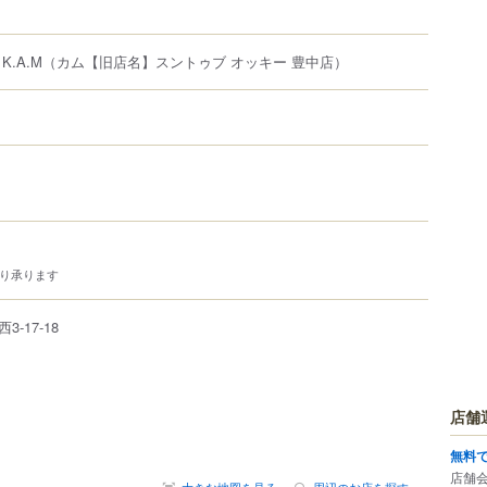
.A.M
（カム【旧店名】スントゥブ オッキー 豊中店）
より承ります
西
3-17-18
店舗
無料
店舗
大きな地図を見る
周辺のお店を探す