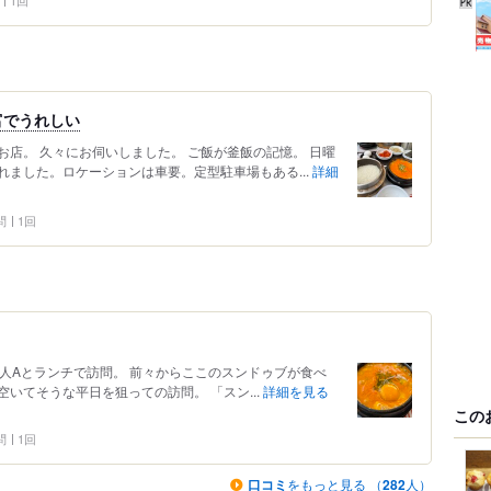
1回
富でうれしい
店。 久々にお伺いしました。 ご飯が釜飯の記憶。 日曜
ました。ロケーションは車要。定型駐車場もある...
詳細
問
1回
に家人Aとランチで訪問。 前々からここのスンドゥブが食べ
いてそうな平日を狙っての訪問。 「スン...
詳細を見る
この
問
1回
口コミ
をもっと見る （
282
人）