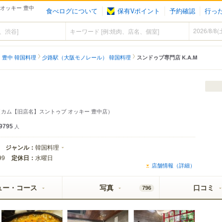
 オッキー 豊中
食べログについて
保有Vポイント
予約確認
行っ
豊中 韓国料理
少路駅（大阪モノレール） 韓国料理
スンドゥブ専門店 K.A.M
（カム【旧店名】スントゥブ オッキー 豊中店）
9795
人
ジャンル：
韓国料理
定休日：
水曜日
99
店舗情報（詳細）
ュー・コース
写真
口コミ
796