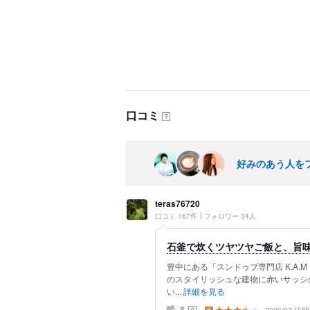
口コミ
？
好みのあう人を
teras76720
口コミ 167件
フォロワー 34人
石釜で炊くツヤツヤご飯と、旨
豊中にある「スンドゥブ専門店 K.A
のスタイリッシュな建物に赤いサッシ
い...
詳細を見る
？
8