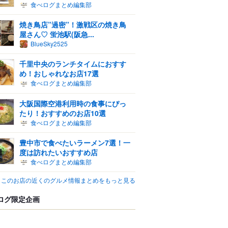
食べログまとめ編集部
焼き鳥店”過密”！激戦区の焼き鳥
屋さん♡ 蛍池駅(阪急...
BlueSky2525
千里中央のランチタイムにおすす
め！おしゃれなお店17選
食べログまとめ編集部
大阪国際空港利用時の食事にぴっ
たり！おすすめのお店10選
食べログまとめ編集部
豊中市で食べたいラーメン7選！一
度は訪れたいおすすめ店
食べログまとめ編集部
このお店の近くのグルメ情報まとめをもっと見る
ログ限定企画