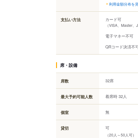
利用金額分布を
カード可
支払い方法
（VISA、Master、
電子マネー不可
QRコード決済不
席・設備
32席
席数
着席時 32人
最大予約可能人数
無
個室
可
貸切
（20人～50人可）