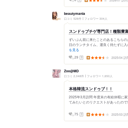
2026/07 訪問
beautymania
口コミ 526件
フォロワー 304人
スンドゥブチゲ専門店！種類豊
ずいぶん前に来たことのあるこちらのお
日のランチタイム、運良く待たずに入れ
を見る
2025/04 訪
？
29
Zoo@MD
口コミ 2,048件
フォロワー 1,650人
本格韓流スンドゥブ！！
2025年3月訪問 年度末の有給休暇
てみたいとのリクエストがあったので空
2025/03 訪
？
75