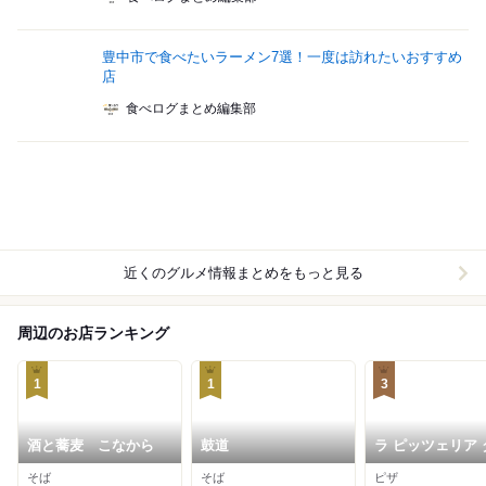
豊中市で食べたいラーメン7選！一度は訪れたいおすすめ
店
食べログまとめ編集部
近くのグルメ情報まとめをもっと見る
周辺のお店ランキング
1
1
3
酒と蕎麦 こなから
鼓道
ラ ピッツェリア 
ーノ
そば
そば
ピザ