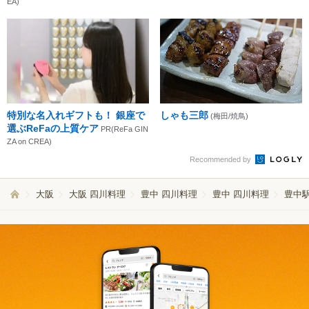
EA)
特別な名入れギフトも！ 銀座で
しゃも三郎
(梅田/焼鳥)
選ぶReFaの上質ケア
PR(ReFa GIN
ZA on CREA)
Recommended by
大阪
大阪 四川料理
豊中 四川料理
豊中 四川料理
豊中駅