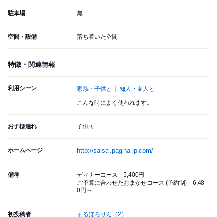
駐車場
無
空間・設備
落ち着いた空間
特徴・関連情報
利用シーン
家族・子供と
知人・友人と
こんな時によく使われます。
お子様連れ
子供可
ホームページ
http://saisai.pagina-jp.com/
備考
ディナーコース 5,400円
ご予算に合わせたおまかせコース (予約制) 6,48
0円～
初投稿者
まるぽろりん
（2）