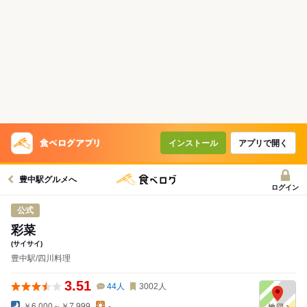
インストール
アプリで開く
豊中駅グルメへ
ログイン
公式
彩菜
(サイサイ)
豊中駅/四川料理
3.51
44
人
3002
人
￥6,000～￥7,999
-