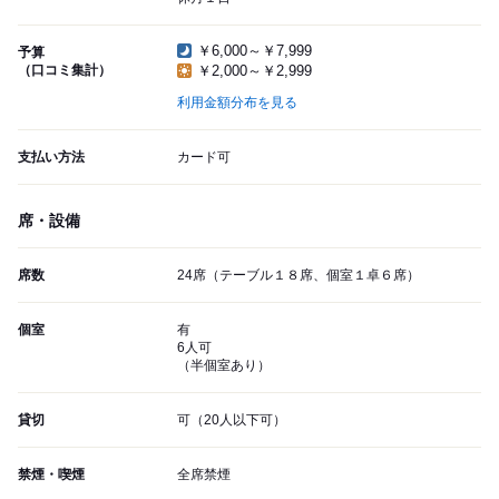
￥6,000～￥7,999
予算
（口コミ集計）
￥2,000～￥2,999
利用金額分布を見る
支払い方法
カード可
席・設備
席数
24席（テーブル１８席、個室１卓６席）
個室
有
6人可
（半個室あり）
貸切
可（20人以下可）
禁煙・喫煙
全席禁煙