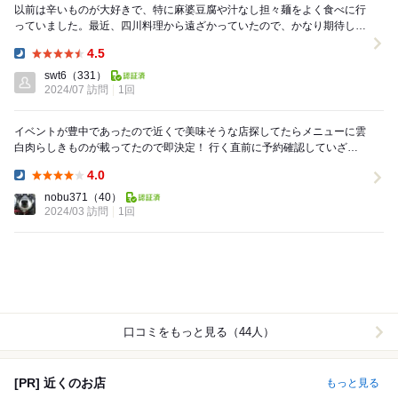
以前は辛いものが大好きで、特に麻婆豆腐や汁なし担々麺をよく食べに行
っていました。最近、四川料理から遠ざかっていたので、かなり期待して
の訪問です。コースではなくアラカルトで注文しまし...
4.5
Dinner:
swt6
（331）
2024/07 訪問
1回
イベントが豊中であったので近くで美味そうな店探してたらメニューに雲
白肉らしきものが載ってたので即決定！ 行く直前に予約確認していざお
店へ。車で近くのコインパーに止めてほんの１、２...
4.0
Dinner:
nobu371
（40）
2024/03 訪問
1回
口コミをもっと見る（44人）
[PR] 近くのお店
もっと見る