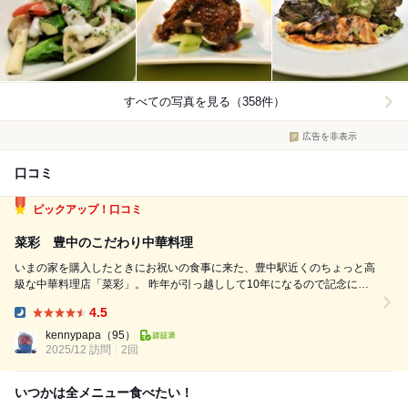
すべての写真を見る（358件）
広告を非表示
口コミ
ピックアップ！口コミ
菜彩 豊中のこだわり中華料理
いまの家を購入したときにお祝いの食事に来た、豊中駅近くのちょっと高
級な中華料理店「菜彩」。 昨年が引っ越しして10年になるので記念にお
伺いしようと思いながら行きそびれていて今年、妻の誕生日のお祝いディ
4.5
ナーに訪問。 12月のはじめに予約の電話を入れておきました。 11年前と
Dinner:
変わらず、すこしわ...
kennypapa
（95）
2025/12 訪問
2回
いつかは全メニュー食べたい！