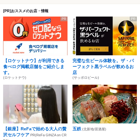
[PR]おススメのお店・情報
PR
PR
【ロケットナウ】が利用できる
完璧な生ビール体験を。ザ・パ
食べログ掲載店舗をご紹介しま
ーフェクト黒ラベルが飲めるお
す。
店
(ロケットナウ)
(サッポロビール)
【銀座】ReFaで始める大人の贅
五鉄
(北新地/居酒屋)
沢セルフケア
PR(ReFa GINZA on CR