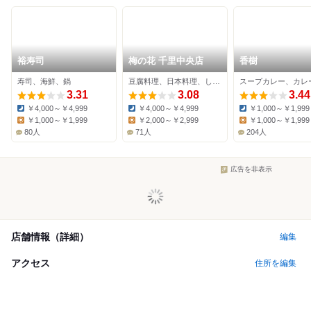
裕寿司
梅の花 千里中央店
香樹
寿司、海鮮、鍋
豆腐料理、日本料理、しゃぶしゃぶ
3.31
3.08
3.44
￥4,000～￥4,999
￥4,000～￥4,999
￥1,000～￥1,999
Dinner:
Dinner:
Dinner:
￥1,000～￥1,999
￥2,000～￥2,999
￥1,000～￥1,999
Lunch:
Lunch:
Lunch:
80人
71人
204人
広告を非表示
店舗情報（詳細）
編集
アクセス
住所を編集