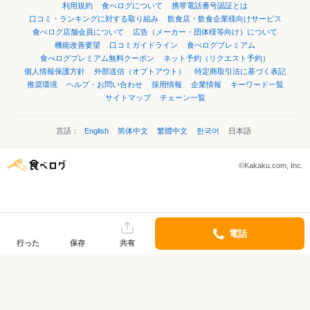
利用規約
食べログについて
携帯電話番号認証とは
口コミ・ランキングに対する取り組み
飲食店・飲食企業様向けサービス
食べログ店舗会員について
広告（メーカー・団体様等向け）について
機能改善要望
口コミガイドライン
食べログプレミアム
食べログプレミアム無料クーポン
ネット予約（リクエスト予約）
個人情報保護方針
外部送信（オプトアウト）
特定商取引法に基づく表記
推奨環境
ヘルプ・お問い合わせ
採用情報
企業情報
キーワード一覧
サイトマップ
チェーン一覧
言語：
English
简体中文
繁體中文
한국어
日本語
©Kakaku.com, Inc.
電話
行った
保存
共有