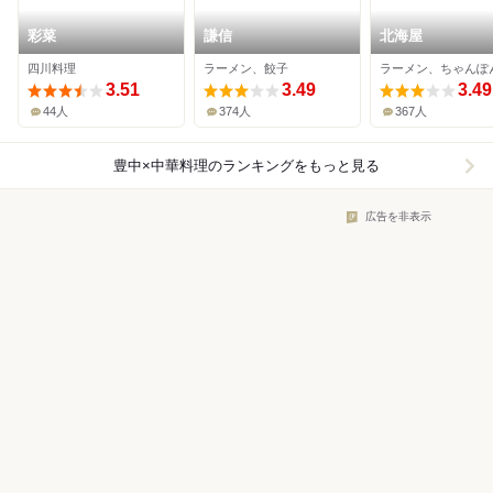
彩菜
謙信
北海屋
四川料理
ラーメン、餃子
3.51
3.49
3.49
44人
374人
367人
豊中×中華料理
のランキングをもっと見る
広告を非表示