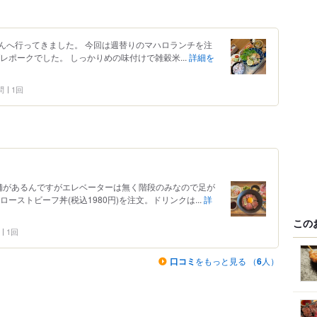
んへ行ってきました。 今回は週替りのマハロランチを注
レポークでした。 しっかりめの味付けで雑穀米...
詳細を
問
1回
舗があるんですがエレベーターは無く階段のみなので足が
ーストビーフ丼(税込1980円)を注文。ドリンクは...
詳
この
1回
口コミ
をもっと見る （
6
人）