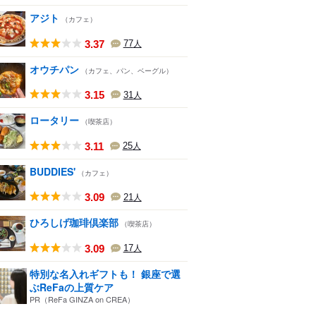
アジト
（カフェ）
3.37
77
人
オウチパン
（カフェ、パン、ベーグル）
3.15
31
人
ロータリー
（喫茶店）
3.11
25
人
BUDDIES'
（カフェ）
3.09
21
人
ひろしげ珈琲倶楽部
（喫茶店）
3.09
17
人
特別な名入れギフトも！ 銀座で選
ぶReFaの上質ケア
PR（ReFa GINZA on CREA）