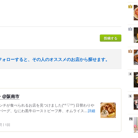
1
2
投稿する
3
フォローすると、その人のオススメのお店から探せます。
4
 @阪南市
5
チが食べられるお店を見つけました(*^▽^*) 日替わりや
ーグ、なにわ黒牛ローストビーフ丼、オムライス...
詳細
問
1回