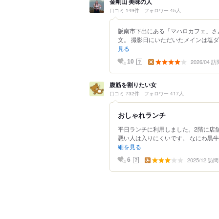
金剛山 美味の人
口コミ 149件
フォロワー 45人
阪南市下出にある「マハロカフェ」さ
文。 撮影日にいただいたメインは塩ダ
見る
2026/04 訪
？
10
腹筋を割りたい女
口コミ 732件
フォロワー 417人
おしゃれランチ
平日ランチに利用しました。2階に店
悪い人は入りにくいです。 なにわ黒牛ロ
細を見る
2025/12 訪問
？
6