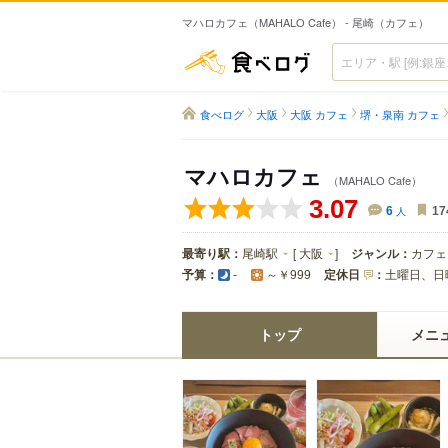
マハロカフェ（MAHALO Cafe） - 尾崎（カフェ）
食べログ
食べログ
大阪
大阪 カフェ
堺・泉南 カフェ
マハロカフェ
（MAHALO Cafe）
3.07
6
人
17
最寄り駅：
尾崎駅
[
大阪
]
ジャンル：
カフェ
予算：
定休日
：
土曜日、日
-
～￥999
トップ
メニ