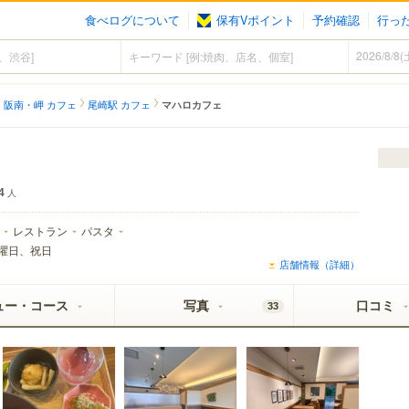
食べログについて
保有Vポイント
予約確認
行っ
阪南・岬 カフェ
尾崎駅 カフェ
マハロカフェ
4
人
レストラン
パスタ
曜日、祝日
店舗情報（詳細）
ュー・コース
写真
口コミ
33