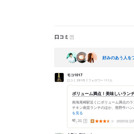
口コミ
？
好みのあう人を
モコ1017
口コミ 291件
フォロワー 111人
ボリューム満点！美味しいランチ
南海尾崎駅近くにボリューム満点のラン
チキン南蛮ランチのほか、熊野牛ハンバ
を見る
2025/02 訪
？
31