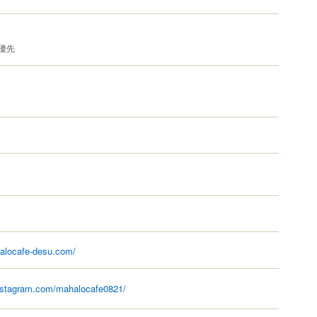
優先
alocafe-desu.com/
nstagram.com/mahalocafe0821/