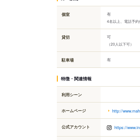
有
個室
4名以上、電話予約
可
貸切
（20人以下可）
有
駐車場
特徴・関連情報
利用シーン
ホームページ
http://www.mah
公式アカウント
https://www.i