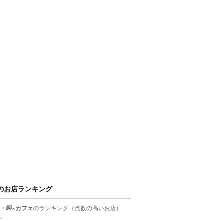
のお店ランキング
・岬×カフェ
のランキング
（点数の高いお店）
。